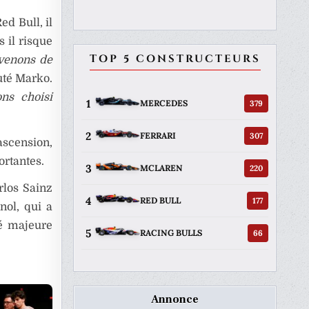
ed Bull, il
 il risque
TOP 5 CONSTRUCTEURS
venons de
outé Marko.
ns choisi
1
379
MERCEDES
2
307
FERRARI
ascension,
ortantes.
3
220
MCLAREN
arlos Sainz
4
177
RED BULL
nol, qui a
té majeure
5
66
RACING BULLS
Annonce