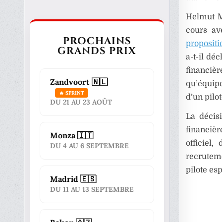
Helmut Ma
cours av
PROCHAINS
propositi
GRANDS PRIX
a-t-il dé
financiè
Zandvoort 🇳🇱
qu’équipe
🔥 SPRINT
d’un pilo
DU 21 AU 23 AOÛT
La décis
financièr
Monza 🇮🇹
officiel
DU 4 AU 6 SEPTEMBRE
recruteme
pilote esp
Madrid 🇪🇸
DU 11 AU 13 SEPTEMBRE