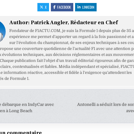
X
FACEBOOK
LINKEDIN
Author:
Patrick Angler, Rédacteur en Chef
Fondateur de F1ACTU.COM, je suis la Formule 1 depuis plus de 35 a
expérience me permet d’apporter un regard à la fois passionné et 
sur l’évolution du championnat, de ses enjeux techniques à ses cou
opose une couverture quotidienne de l’actualité F1 avec une attention pa
x évolutions techniques, aux décisions réglementaires et aux mouveme
haque publication fait l’objet d’un travail éditorial rigoureux afin de gar
clairs, contextualisés et fiables. Média indépendant et spécialisé, F1ACT
ne information réactive, accessible et fidèle à l’exigence qu’attendent les
s de Formule 1.
tion
 débarque en IndyCar avec
Antonelli a séduit lors de so
en à Long Beach
ave
e
 un commentaire