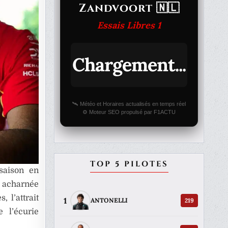
Zandvoort 🇳🇱
Essais Libres 1
Chargement...
🛰️ Météo et Horaires actualisés en temps réel
⚙️ Moteur SEO propulsé par F1ACTU
TOP 5 PILOTES
saison en
e acharnée
 l’attrait
1
219
ANTONELLI
 l’écurie