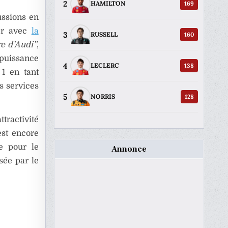
2
169
HAMILTON
ussions en
ser avec
la
3
160
RUSSELL
re d’Audi”
,
 puissance
4
138
LECLERC
 1 en tant
s services
5
128
NORRIS
tractivité
est encore
ce pour le
Annonce
sée par le