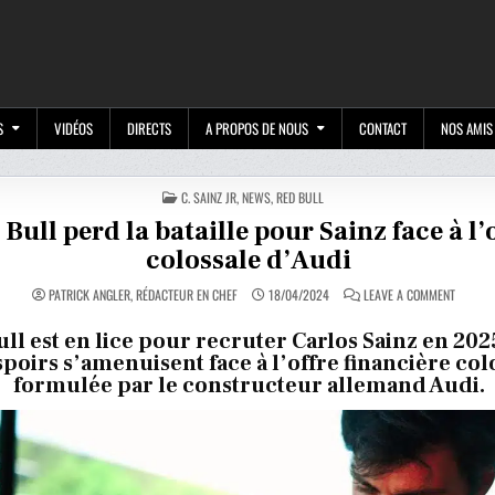
M
S
VIDÉOS
DIRECTS
A PROPOS DE NOUS
CONTACT
NOS AMIS
POSTED
C. SAINZ JR
,
NEWS
,
RED BULL
IN
 Bull perd la bataille pour Sainz face à l’
colossale d’Audi
ON
PATRICK ANGLER, RÉDACTEUR EN CHEF
18/04/2024
LEAVE A COMMENT
RED
BULL
PERD
ll est en lice pour recruter Carlos Sainz en 202
LA
spoirs s’amenuisent face à l’offre financière col
BATAILL
POUR
formulée par le constructeur allemand Audi.
SAINZ
FACE
À
L’OFFRE
COLOSS
D’AUDI