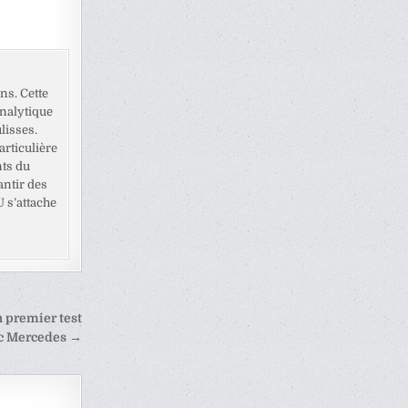
ns. Cette
analytique
lisses.
rticulière
nts du
antir des
U s’attache
n premier test
c Mercedes →