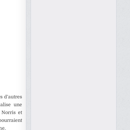
s d’autres
éalise une
 Norris et
ourraient
me.