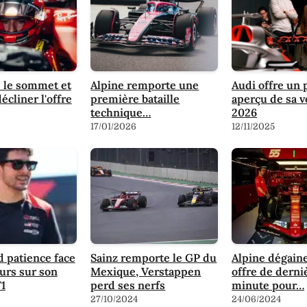
e le sommet et
Alpine remporte une
Audi offre un
écliner l'offre
première bataille
aperçu de sa v
technique…
2026
17/01/2026
12/11/2025
 patience face
Sainz remporte le GP du
Alpine dégain
urs sur son
Mexique, Verstappen
offre de derni
F1
perd ses nerfs
minute pour…
27/10/2024
24/06/2024