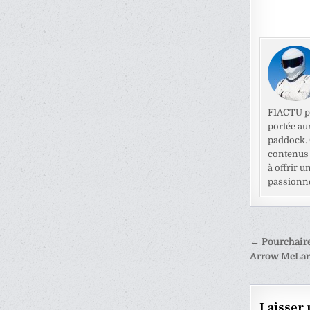
F1ACTU pr
portée au
paddock. C
contenus 
à offrir u
passionné
Naviga
← Pourchaire
de
Arrow McLar
l’articl
Laisser