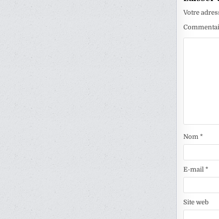
Votre adres
Commenta
Nom
*
E-mail
*
Site web