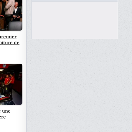
 premier
oiture de
e une
ère