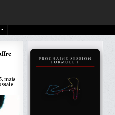
offre
PROCHAINE SESSION
FORMULE 1
5, mais
ossale
E
ALE