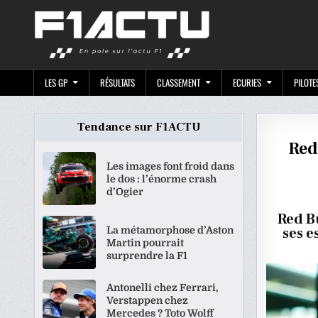
Skip
F1ACTU.CO
to
content
LES GP
RÉSULTATS
CLASSEMENT
ECURIES
PILOTE
Tendance sur F1ACTU
Red
Les images font froid dans
le dos : l’énorme crash
d’Ogier
Red Bu
La métamorphose d’Aston
ses e
Martin pourrait
surprendre la F1
Antonelli chez Ferrari,
Verstappen chez
Mercedes ? Toto Wolff