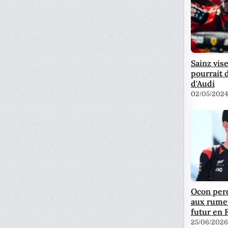
Sainz vis
pourrait d
d'Audi
02/05/2024
Ocon perd
aux rume
futur en 
25/06/2026