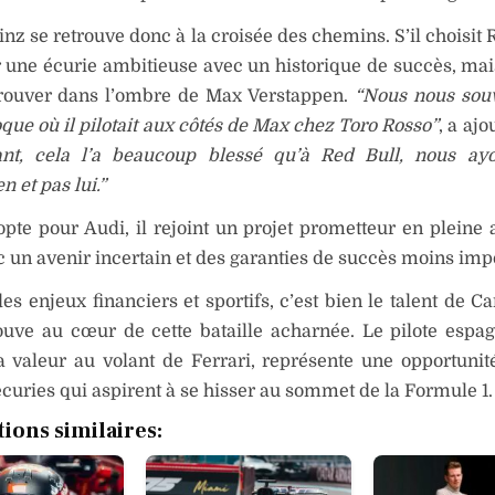
inz se retrouve donc à la croisée des chemins. S’il choisit R
 une écurie ambitieuse avec un historique de succès, mais
trouver dans l’ombre de Max Verstappen.
“Nous nous sou
poque où il pilotait aux côtés de Max chez Toro Rosso”
, a aj
nt, cela l’a beaucoup blessé qu’à Red Bull, nous ayo
n et pas lui.”
opte pour Audi, il rejoint un projet prometteur en pleine 
 un avenir incertain et des garanties de succès moins imp
es enjeux financiers et sportifs, c’est bien le talent de C
ouve au cœur de cette bataille acharnée. Le pilote espag
a valeur au volant de Ferrari, représente une opportuni
écuries qui aspirent à se hisser au sommet de la Formule 1.
tions similaires: