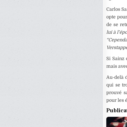
Carlos Sa
opte pour
de se re
lui à l’é
“Cependa
Verstappe
Si Sainz 
mais avec
Au-delà d
qui se tr
prouvé s
pour les 
Publica