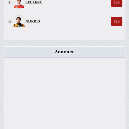
4
LECLERC
138
5
NORRIS
128
Annonce