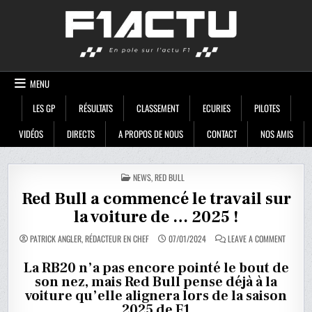
Skip
F1ACTU
to
content
MENU
LES GP
RÉSULTATS
CLASSEMENT
ECURIES
PILOTES
VIDÉOS
DIRECTS
A PROPOS DE NOUS
CONTACT
NOS AMIS
POSTED
NEWS
,
RED BULL
IN
Red Bull a commencé le travail sur
la voiture de … 2025 !
ON
PATRICK ANGLER, RÉDACTEUR EN CHEF
07/01/2024
LEAVE A COMMENT
RED
BULL
A
La RB20 n’a pas encore pointé le bout de
COMMEN
son nez, mais Red Bull pense déjà à la
LE
TRAVAIL
voiture qu’elle alignera lors de la saison
SUR
LA
2025 de F1