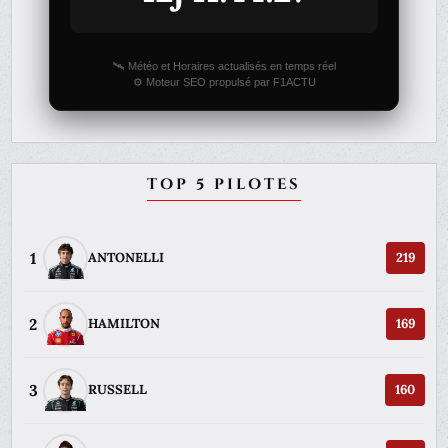
🛰️ Météo et Horaires actualisés en temps réel
⚙️ Moteur SEO propulsé par F1ACTU
TOP 5 PILOTES
1
ANTONELLI
219
2
HAMILTON
169
3
RUSSELL
160