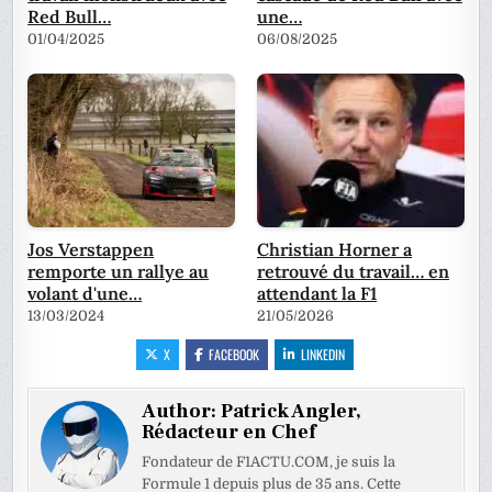
Red Bull…
une…
01/04/2025
06/08/2025
Jos Verstappen
Christian Horner a
remporte un rallye au
retrouvé du travail… en
volant d'une…
attendant la F1
13/03/2024
21/05/2026
X
FACEBOOK
LINKEDIN
Author:
Patrick Angler,
Rédacteur en Chef
Fondateur de F1ACTU.COM, je suis la
Formule 1 depuis plus de 35 ans. Cette