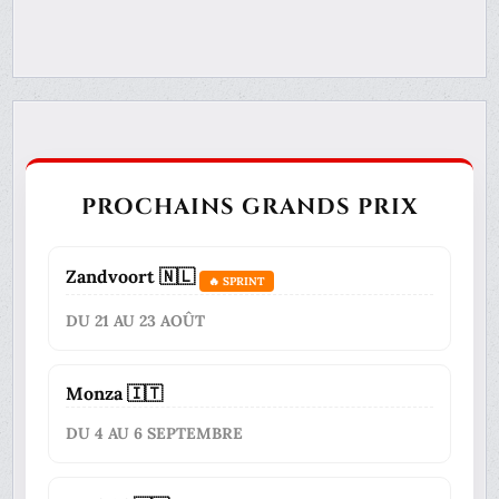
PROCHAINS GRANDS PRIX
Zandvoort 🇳🇱
🔥 SPRINT
DU 21 AU 23 AOÛT
Monza 🇮🇹
DU 4 AU 6 SEPTEMBRE