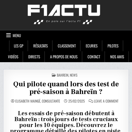
Skip
F1ACTU
to
content
MENU
LES GP
RÉSULTATS
CLASSEMENT
ECURIES
PILOTES
VIDÉOS
DIRECTS
A PROPOS DE NOUS
CONTACT
NOS AMIS
POSTED
BAHREIN
,
NEWS
IN
Qui pilote quand lors des test de
pré-saison à Bahreïn ?
ON
ELISABETH MAINGÉ, CONSULTANTE
25/02/2025
LEAVE A COMMENT
QUI
PILOTE
QUAND
Les essais de pré-saison débutent à
LORS
Bahreïn : trois jours de tests cruciaux
DES
TEST
pour les 10 équipes. Découvrez le
DE
PRÉ-
programme détaillé des pilotes en piste.