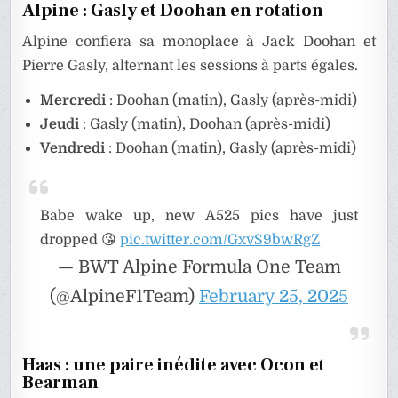
Alpine : Gasly et Doohan en rotation
Alpine confiera sa monoplace à Jack Doohan et
Pierre Gasly, alternant les sessions à parts égales.
Mercredi
: Doohan (matin), Gasly (après-midi)
Jeudi
: Gasly (matin), Doohan (après-midi)
Vendredi
: Doohan (matin), Gasly (après-midi)
Babe wake up, new A525 pics have just
dropped 😘
pic.twitter.com/GxvS9bwRgZ
— BWT Alpine Formula One Team
(@AlpineF1Team)
February 25, 2025
Haas : une paire inédite avec Ocon et
Bearman