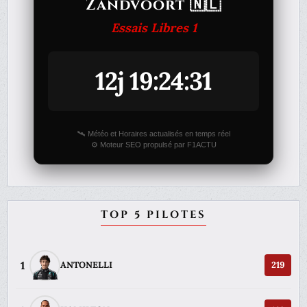
Zandvoort 🇳🇱
Essais Libres 1
12j 19:24:31
🛰️ Météo et Horaires actualisés en temps réel
⚙️ Moteur SEO propulsé par F1ACTU
TOP 5 PILOTES
1
ANTONELLI
219