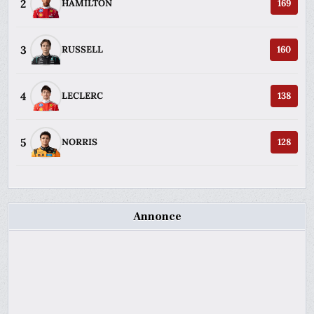
2
HAMILTON
169
3
RUSSELL
160
4
LECLERC
138
5
NORRIS
128
Annonce