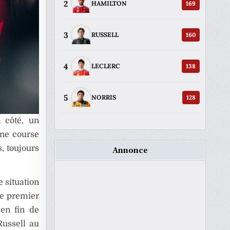
2
169
HAMILTON
3
160
RUSSELL
4
138
LECLERC
5
128
NORRIS
 côté, un
une course
, toujours
Annonce
 situation
 le premier
 en fin de
Russell au