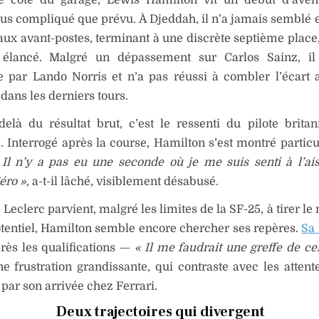
lus compliqué que prévu. À Djeddah, il n’a jamais semblé
 aux avant-postes, terminant à une discrète septième place,
it élancé. Malgré un dépassement sur Carlos Sainz, il 
e par Lando Norris et n’a pas réussi à combler l’écart
 dans les derniers tours.
elà du résultat brut, c’est le ressenti du pilote brita
e. Interrogé après la course, Hamilton s’est montré partic
 Il n’y a pas eu une seconde où je me suis senti à l’ai
Zéro »
, a-t-il lâché, visiblement désabusé.
 Leclerc parvient, malgré les limites de la SF-25, à tirer 
tentiel, Hamilton semble encore chercher ses repères.
Sa
ès les qualifications —
« Il me faudrait une greffe de ce
ne frustration grandissante, qui contraste avec les attent
 par son arrivée chez Ferrari.
Deux trajectoires qui divergent