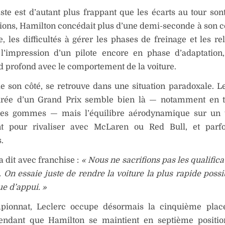
ste est d’autant plus frappant que les écarts au tour sont
tions, Hamilton concédait plus d’une demi-seconde à son c
, les difficultés à gérer les phases de freinage et les re
 l’impression d’un pilote encore en phase d’adaptation
 profond avec le comportement de la voiture.
de son côté, se retrouve dans une situation paradoxale. Le
urée d’un Grand Prix semble bien là — notamment en 
des gommes — mais l’équilibre aérodynamique sur un t
ant pour rivaliser avec McLaren ou Red Bull, et par
.
’a dit avec franchise :
« Nous ne sacrifions pas les qualific
. On essaie juste de rendre la voiture la plus rapide poss
e d’appui. »
ionnat, Leclerc occupe désormais la cinquième plac
pendant que Hamilton se maintient en septième positio