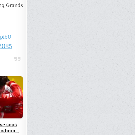
inq Grands
bpibU
 2025
ose sous
e podium…