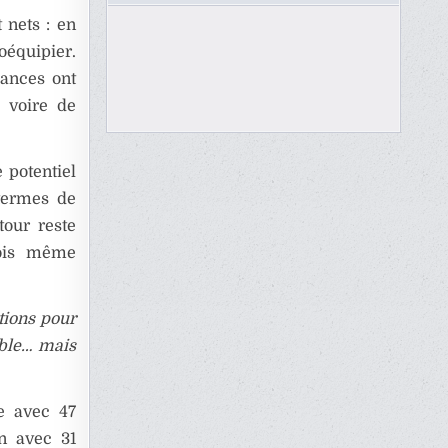
 nets : en
oéquipier.
lances ont
, voire de
 potentiel
termes de
our reste
fois même
ations pour
ible… mais
e avec 47
n avec 31