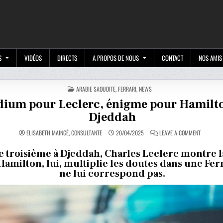
M
S
VIDÉOS
DIRECTS
A PROPOS DE NOUS
CONTACT
NOS AMIS
POSTED
ARABIE SAOUDITE
,
FERRARI
,
NEWS
IN
dium pour Leclerc, énigme pour Hamilt
Djeddah
ON
ELISABETH MAINGÉ, CONSULTANTE
20/04/2025
LEAVE A COMMENT
PODIUM
POUR
LECLERC,
e troisième à Djeddah, Charles Leclerc montre la
ÉNIGME
Hamilton, lui, multiplie les doutes dans une Ferr
POUR
HAMILTON
ne lui correspond pas.
À
DJEDDAH