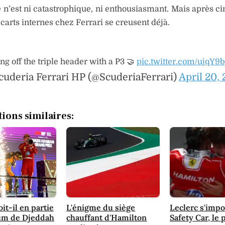
e n’est ni catastrophique, ni enthousiasmant. Mais après c
 écarts internes chez Ferrari se creusent déjà.
ng off the triple header with a P3 🤝
pic.twitter.com/ujqY9
cuderia Ferrari HP (@ScuderiaFerrari)
April 20,
tions similaires:
it-il en partie
L'énigme du siège
Leclerc s'imp
um de Djeddah
chauffant d'Hamilton
Safety Car, l