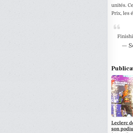
unités. C
Prix, les
Finishi
— S
Publica
Leclerc do
son podi