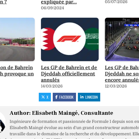
n ?
expliquée par…
05/07/2026
06/09/2024
ion de Bahreïn
Les GP de Bahreïn et de
Les GP de Bah
ah provoque un
Djeddah officiellement
Djeddah ne so
annulés
encore annulé
14/03/2026
12/03/2026
X
FACEBOOK
LINKEDIN
Author:
Elisabeth Maingé, Consultante
Ingénieure de formation et passionnée de Formule 1 depuis son en
Élisabeth Maingé évolue au sein d’un grand constructeur automobil
travaille dans le domaine de la recherche et du développement. Ell