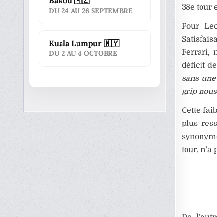
Bakou 🇦🇿
38e tour 
DU 24 AU 26 SEPTEMBRE
Pour Lec
Satisfais
Kuala Lumpur 🇲🇾
Ferrari,
DU 2 AU 4 OCTOBRE
déficit d
sans une 
grip nous
Cette fai
plus res
synonyme 
tour, n’a
De l’aut