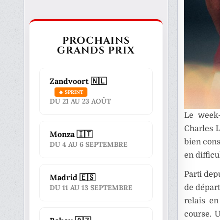
PROCHAINS
GRANDS PRIX
Zandvoort 🇳🇱
🔥 SPRINT
DU 21 AU 23 AOÛT
Le week-
Charles L
Monza 🇮🇹
bien cons
DU 4 AU 6 SEPTEMBRE
en diffic
Parti dep
Madrid 🇪🇸
de départ
DU 11 AU 13 SEPTEMBRE
relais e
course. 