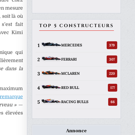
 en mesure
 soit là où
s’est fait
TOP 5 CONSTRUCTEURS
 avec Kimi
1
379
MERCEDES
nnique qui
2
307
FERRARI
ulièrement
se dans la
3
220
MCLAREN
4
177
RED BULL
le maximum
 remarque
5
66
RACING BULLS
rveau »
—
es élevées
Annonce