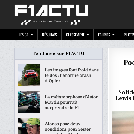
Skip
F1ACTU.CO
to
content
LES GP
RÉSULTATS
CLASSEMENT
ECURIES
PILOTE
Tendance sur F1ACTU
Po
Les images font froid dans
le dos : l’énorme crash
d’Ogier
Solid
La métamorphose d’Aston
Lewis 
Martin pourrait
surprendre la F1
Alonso pose deux
conditions pour rester