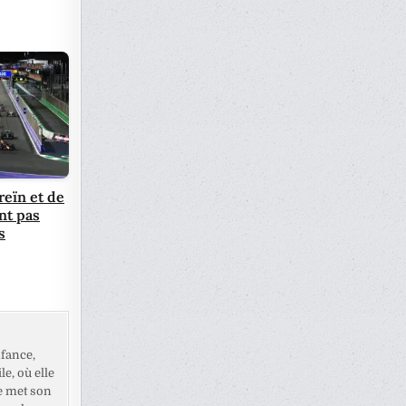
reïn et de
nt pas
s
fance,
e, où elle
e met son