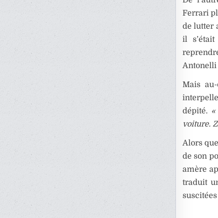
Ferrari p
de lutter
il s’éta
reprendr
Antonelli
Mais au-d
interpell
dépité.
«
voiture. 
Alors que
de son po
amère apr
traduit u
suscitées