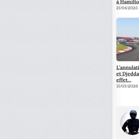
à Hamilto
21/04/2025
L’annulat
et Djedd
effet…
15/03/2026