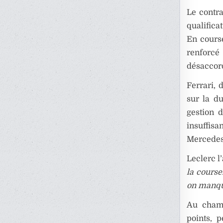
Le contra
qualifica
En course
renforcé
désaccord
Ferrari, 
sur la d
gestion 
insuffis
Mercedes
Leclerc l
la course
on manqu
Au champ
points, 