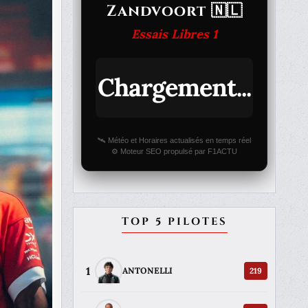
Zandvoort 🇳🇱
Essais Libres 1
Chargement...
🛰️ Météo et Horaires actualisés en temps réel
⚙️ Moteur SEO propulsé par F1ACTU
TOP 5 PILOTES
1
219
ANTONELLI