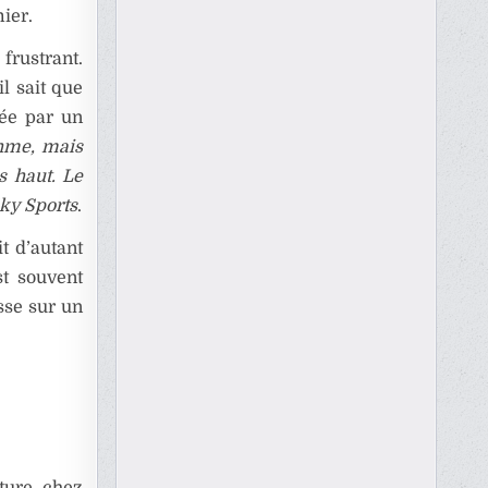
ier.
rustrant.
il sait que
tée par un
hme, mais
s haut. Le
ky Sports
.
it d’autant
st souvent
sse sur un
ture chez