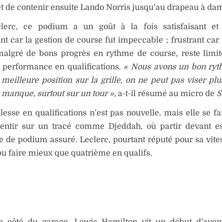
et de contenir ensuite Lando Norris jusqu’au drapeau à dam
lerc, ce podium a un goût à la fois satisfaisant et f
ant car la gestion de course fut impeccable ; frustrant car 
 malgré de bons progrès en rythme de course, reste limi
e performance en qualifications.
« Nous avons un bon ryt
meilleure position sur la grille, on ne peut pas viser plu
 manque, surtout sur un tour »
, a-t-il résumé au micro de
S
blesse en qualifications n’est pas nouvelle, mais elle se fa
sentir sur un tracé comme Djeddah, où partir devant e
de podium assuré. Leclerc, pourtant réputé pour sa vite
 pu faire mieux que quatrième en qualifs.
re côté du garage, Lewis Hamilton vit un début d’aven