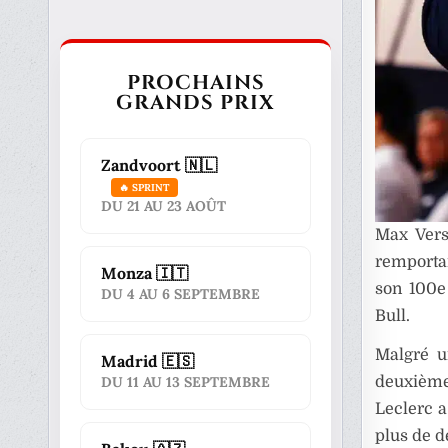
PROCHAINS
GRANDS PRIX
Zandvoort 🇳🇱
🔥 SPRINT
DU 21 AU 23 AOÛT
Max Vers
remportan
Monza 🇮🇹
son 100e
DU 4 AU 6 SEPTEMBRE
Bull.
Malgré u
Madrid 🇪🇸
deuxième
DU 11 AU 13 SEPTEMBRE
Leclerc 
plus de d