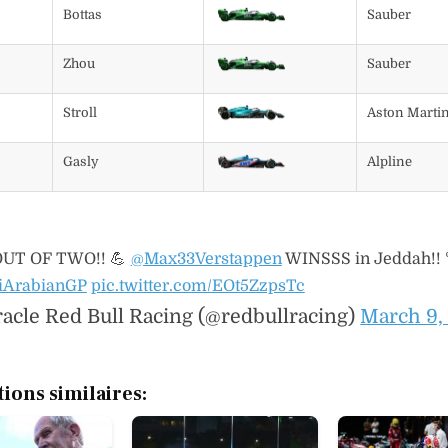
Bottas
Sauber
Zhou
Sauber
Stroll
Aston Marti
Gasly
Alpline
UT OF TWO!! 💪
@Max33Verstappen
WINSSS in Jeddah!! 
iArabianGP
pic.twitter.com/EOt5ZzpsTc
acle Red Bull Racing (@redbullracing)
March 9,
tions similaires: