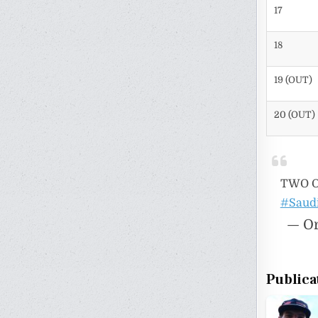
17
18
19 (OUT)
20 (OUT)
TWO O
#Saud
— Or
Publica