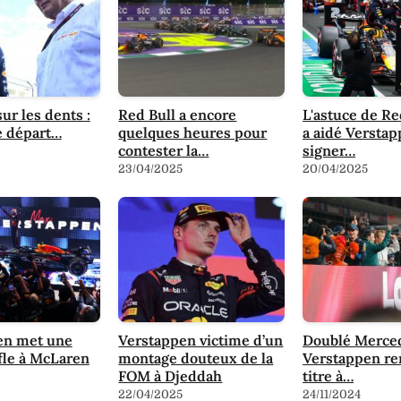
ur les dents :
Red Bull a encore
L'astuce de Re
e départ…
quelques heures pour
a aidé Verstap
contester la…
signer…
23/04/2025
20/04/2025
en met une
Verstappen victime d’un
Doublé Merced
fle à McLaren
montage douteux de la
Verstappen re
FOM à Djeddah
titre à…
22/04/2025
24/11/2024