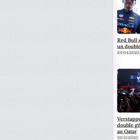
Red Bull s
un doubl
24/04/2025
Verstapp
double gi
au Qatar
30/11/2025