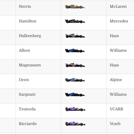
Norris
McLaren
Hamilton
Mercedes
Hulkenberg
Haas
Albon
Williams
Magnussen
Haas
Ocon
Alpine
Sargeant
Williams
Tsunoda
VCARB
Ricciardo
Vcarb