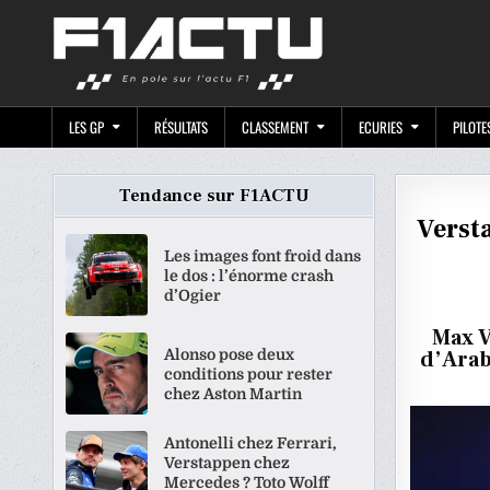
Skip
F1ACTU.CO
to
content
LES GP
RÉSULTATS
CLASSEMENT
ECURIES
PILOTE
Tendance sur F1ACTU
Verst
Les images font froid dans
le dos : l’énorme crash
d’Ogier
Max V
Alonso pose deux
d’Arab
conditions pour rester
chez Aston Martin
Antonelli chez Ferrari,
Verstappen chez
Mercedes ? Toto Wolff