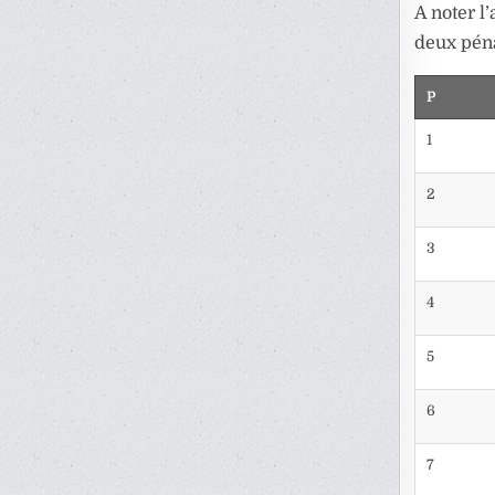
A noter l
deux péna
P
1
2
3
4
5
6
7