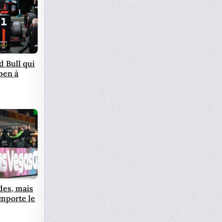
d Bull qui
pen à
es, mais
mporte le