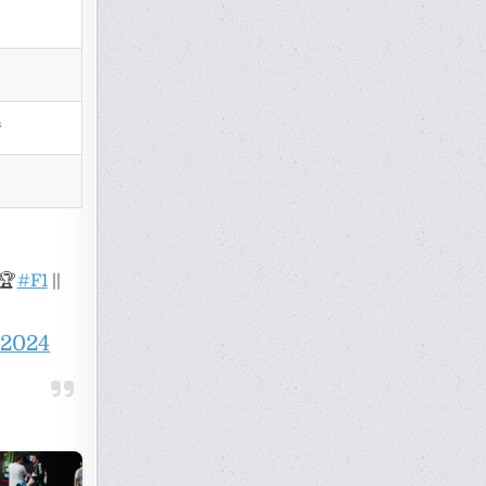
n
🏆
#F1
||
 2024