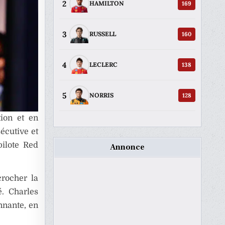
2
169
HAMILTON
3
160
RUSSELL
4
138
LECLERC
5
128
NORRIS
ion et en
écutive et
ilote Red
Annonce
crocher la
é. Charles
nnante, en