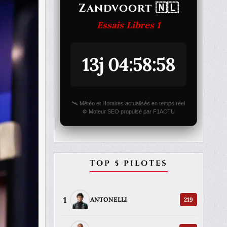
Zandvoort 🇳🇱
Essais Libres 1
13j 04:58:58
🛰️ Météo et Horaires actualisés en temps réel
⚙️ Moteur SEO propulsé par F1ACTU
TOP 5 PILOTES
1
219
ANTONELLI