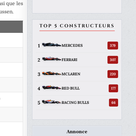
si que les
ussen.
TOP 5 CONSTRUCTEURS
1
379
MERCEDES
2
307
FERRARI
3
220
MCLAREN
4
177
RED BULL
n
5
66
RACING BULLS
Annonce