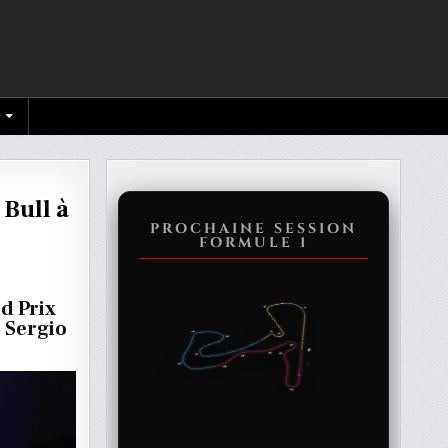
Bull à
PROCHAINE SESSION
FORMULE 1
PPEN
d Prix
 Sergio
E
H