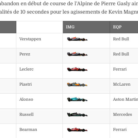
’abandon en début de course de l’Alpine de Pierre Gasly ain
lités de 10 secondes pour les agissements de Kevin Magn
IMG
EQP
Verstappen
Red Bull
Perez
Red Bull
Leclerc
Ferrari
Piastri
McLaren
Alonso
Aston Marti
Russell
Mercedes
Bearman
Ferrari