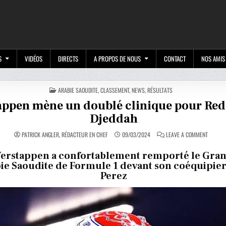
M
S
VIDÉOS
DIRECTS
A PROPOS DE NOUS
CONTACT
NOS AMIS
POSTED
ARABIE SAOUDITE
,
CLASSEMENT
,
NEWS
,
RÉSULTATS
IN
appen mène un doublé clinique pour Red 
Djeddah
ON
PATRICK ANGLER, RÉDACTEUR EN CHEF
09/03/2024
LEAVE A COMMENT
VERSTA
MÈNE
UN
erstappen a confortablement remporté le Gran
DOUBLÉ
ie Saoudite de Formule 1 devant son coéquipier
CLINIQU
POUR
Perez
RED
BULL
À
DJEDDA