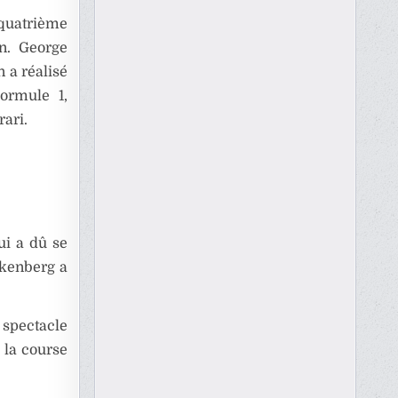
 quatrième
n. George
 a réalisé
ormule 1,
rari.
ui a dû se
lkenberg a
 spectacle
 la course