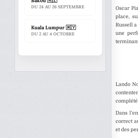
Bakou 🇦🇿
DU 24 AU 26 SEPTEMBRE
Oscar Pia
place, s
Russell a
Kuala Lumpur 🇲🇾
une perf
DU 2 AU 4 OCTOBRE
terminant
Lando Nor
contenter
complété 
Dans l’en
correct a
et des pe