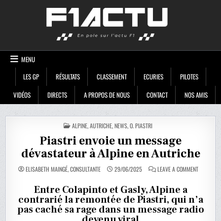
Skip
F1ACTU
to
content
MENU
LES GP
RÉSULTATS
CLASSEMENT
ECURIES
PILOTES
VIDÉOS
DIRECTS
A PROPOS DE NOUS
CONTACT
NOS AMIS
POSTED
ALPINE
,
AUTRICHE
,
NEWS
,
O. PIASTRI
IN
Piastri envoie un message
dévastateur à Alpine en Autriche
ON
ELISABETH MAINGÉ, CONSULTANTE
29/06/2025
LEAVE A COMMENT
PIASTRI
ENVOIE
UN
Entre Colapinto et Gasly, Alpine a
MESSAGE
contrarié la remontée de Piastri, qui n’a
DÉVASTAT
À
pas caché sa rage dans un message radio
ALPINE
EN
devenu viral