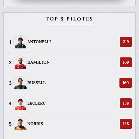
TOP 5 PILOTES
1
ANTONELLI
219
2
HAMILTON
169
3
RUSSELL
160
4
LECLERC
138
5
NORRIS
128