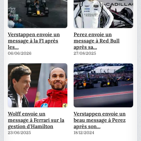
Verstappen envoie un
Perez envoie un
message à la F1 après
message à Red Bull
les…
après sa…
06/06/2026
27/08/2025
Wolff envoie un
Verstappen envoie un
message à Ferrari sur la
beau message à Perez
gestion d'Hamilton
après son…
23/06/2025
18/12/2024