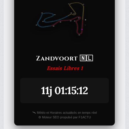
Zandvoort 🇳🇱
Essais Libres 1
11j 01:15:12
🛰️ Météo et Horaires actualisés en temps réel
⚙️ Moteur SEO propulsé par F1ACTU