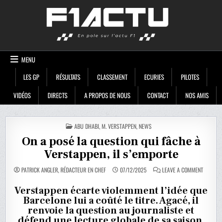
Skip
F1ACTU
to
content
MENU
LES GP
RÉSULTATS
CLASSEMENT
ECURIES
PILOTES
VIDÉOS
DIRECTS
A PROPOS DE NOUS
CONTACT
NOS AMIS
POSTED
ABU DHABI
,
M. VERSTAPPEN
,
NEWS
IN
On a posé la question qui fâche à
Verstappen, il s’emporte
ON
PATRICK ANGLER, RÉDACTEUR EN CHEF
07/12/2025
LEAVE A COMMENT
ON
A
POSÉ
Verstappen écarte violemment l’idée que
LA
Barcelone lui a coûté le titre. Agacé, il
QUESTIO
QUI
renvoie la question au journaliste et
FÂCHE
À
défend une lecture globale de sa saison.