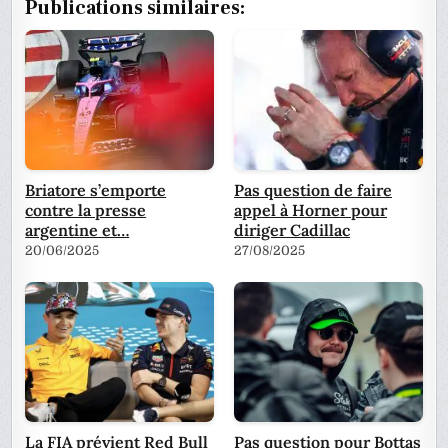
Publications similaires:
Briatore s’emporte
Pas question de faire
contre la presse
appel à Horner pour
argentine et…
diriger Cadillac
20/06/2025
27/08/2025
La FIA prévient Red Bull
Pas question pour Bottas