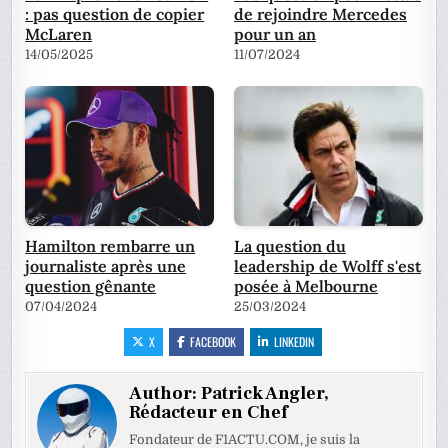
: pas question de copier
de rejoindre Mercedes
McLaren
pour un an
14/05/2025
11/07/2024
Hamilton rembarre un
La question du
journaliste après une
leadership de Wolff s'est
question gênante
posée à Melbourne
07/04/2024
25/03/2024
X
FACEBOOK
LINKEDIN
Author:
Patrick Angler,
Rédacteur en Chef
Fondateur de F1ACTU.COM, je suis la