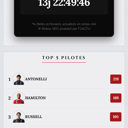
13j 22:49:46
🛰️ Météo et Horaires actualisés en temps réel
⚙️ Moteur SEO propulsé par F1ACTU
TOP 5 PILOTES
1
ANTONELLI
219
2
HAMILTON
169
3
RUSSELL
160