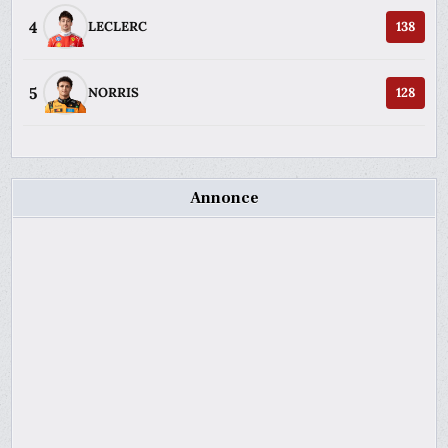
4
LECLERC
138
5
NORRIS
128
Annonce