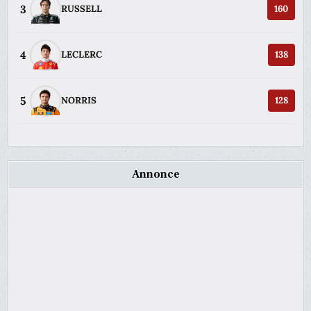
3
RUSSELL
160
4
LECLERC
138
5
NORRIS
128
Annonce