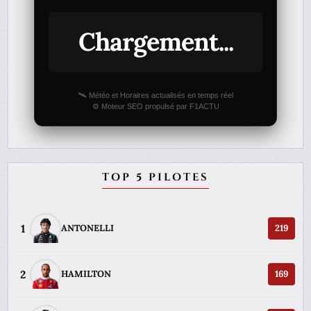
Chargement...
🛰️ Météo et Horaires actualisés en temps réel
⚙️ Moteur SEO propulsé par F1ACTU
TOP 5 PILOTES
1
ANTONELLI
219
2
HAMILTON
169