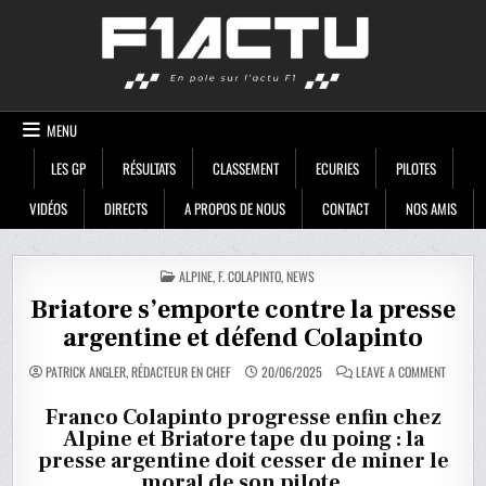
Skip
F1ACTU
to
content
MENU
LES GP
RÉSULTATS
CLASSEMENT
ECURIES
PILOTES
VIDÉOS
DIRECTS
A PROPOS DE NOUS
CONTACT
NOS AMIS
POSTED
ALPINE
,
F. COLAPINTO
,
NEWS
IN
Briatore s’emporte contre la presse
argentine et défend Colapinto
ON
PATRICK ANGLER, RÉDACTEUR EN CHEF
20/06/2025
LEAVE A COMMENT
BRIATOR
S’EMPO
CONTRE
Franco Colapinto progresse enfin chez
LA
Alpine et Briatore tape du poing : la
PRESSE
ARGENTI
presse argentine doit cesser de miner le
ET
DÉFEND
moral de son pilote.