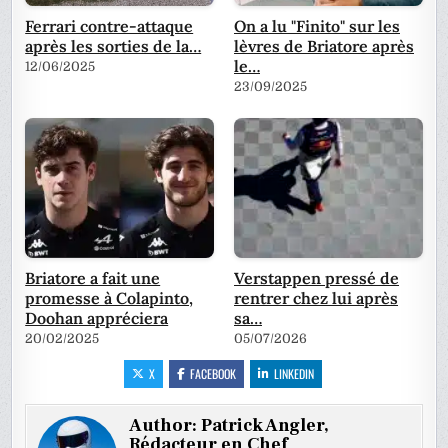
Ferrari contre-attaque
On a lu "Finito" sur les
après les sorties de la…
lèvres de Briatore après
le…
12/06/2025
23/09/2025
Briatore a fait une
Verstappen pressé de
promesse à Colapinto,
rentrer chez lui après
Doohan appréciera
sa…
20/02/2025
05/07/2026
X
FACEBOOK
LINKEDIN
Author:
Patrick Angler,
Rédacteur en Chef