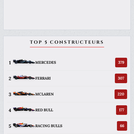
TOP 5 CONSTRUCTEURS
1
379
MERCEDES
2
307
FERRARI
3
220
MCLAREN
4
177
RED BULL
5
66
RACING BULLS