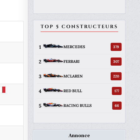
TOP 5 CONSTRUCTEURS
1
379
MERCEDES
2
307
FERRARI
3
220
MCLAREN
4
177
RED BULL
5
66
RACING BULLS
Annonce