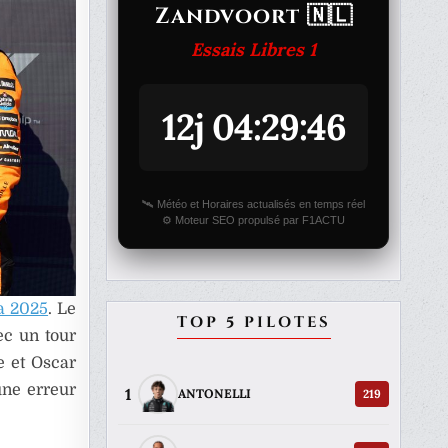
Zandvoort 🇳🇱
Essais Libres 1
12j 04:29:46
🛰️ Météo et Horaires actualisés en temps réel
⚙️ Moteur SEO propulsé par F1ACTU
a 2025
. Le
TOP 5 PILOTES
ec un tour
e et Oscar
 une erreur
1
219
ANTONELLI