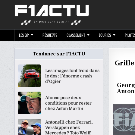
Skip
F1ACTU.CO
to
content
LES GP
RÉSULTATS
CLASSEMENT
ECURIES
PILOTE
Tendance sur F1ACTU
Grill
Les images font froid dans
le dos : l’énorme crash
d’Ogier
George
Antone
Alonso pose deux
conditions pour rester
chez Aston Martin
Antonelli chez Ferrari,
Verstappen chez
Mercedes ? Toto Wolff