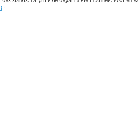
e des stands. La grille de départ a été modifiée. Pour en s
i
!