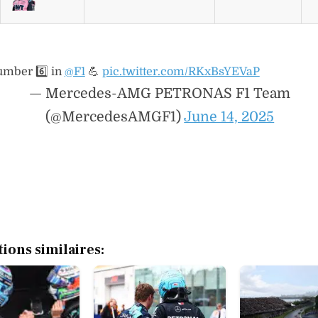
umber 6️⃣ in
@F1
💪
pic.twitter.com/RKxBsYEVaP
— Mercedes-AMG PETRONAS F1 Team
(@MercedesAMGF1)
June 14, 2025
tions similaires: