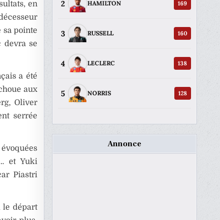
2
ultats, en
169
HAMILTON
édécesseur
 sa pointe
3
160
RUSSELL
c devra se
4
138
LECLERC
çais a été
échoue aux
5
128
NORRIS
rg, Oliver
ent serrée
Annonce
s évoquées
… et Yuki
ar Piastri
 le départ