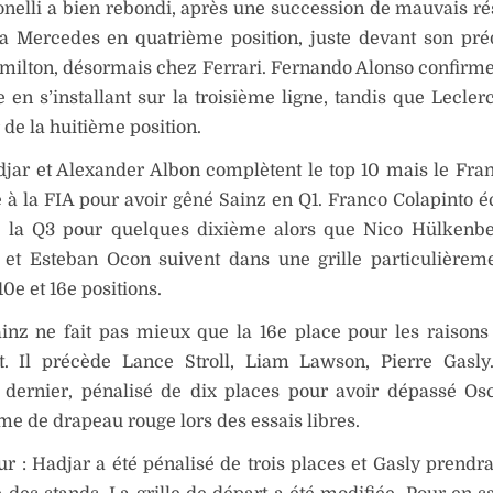
nelli a bien rebondi, après une succession de mauvais rés
sa Mercedes en quatrième position, juste devant son pr
ilton, désormais chez Ferrari. Fernando Alonso confirme
e en s’installant sur la troisième ligne, tandis que Lecler
 de la huitième position.
jar et Alexander Albon complètent le top 10 mais le Fran
à la FIA pour avoir gêné Sainz en Q1. Franco Colapinto 
e la Q3 pour quelques dixième alors que Nico Hülkenbe
et Esteban Ocon suivent dans une grille particulièrem
10e et 16e positions.
ainz ne fait pas mieux que la 16e place pour les raison
t. Il précède Lance Stroll, Liam Lawson, Pierre Gasly
 dernier, pénalisé de dix places pour avoir dépassé Osc
me de drapeau rouge lors des essais libres.
ur : Hadjar a été pénalisé de trois places et Gasly prendra