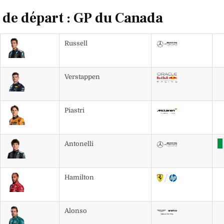
e de départ : GP du Canada
Russell
Verstappen
Piastri
Antonelli
Hamilton
Alonso