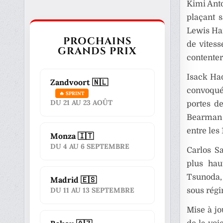
Kimi Anto
plaçant 
Lewis Ham
PROCHAINS
de vitess
GRANDS PRIX
contenter
Isack Had
Zandvoort 🇳🇱
convoqué 
🔥 SPRINT
DU 21 AU 23 AOÛT
portes d
Bearman 
entre les 
Monza 🇮🇹
DU 4 AU 6 SEPTEMBRE
Carlos S
plus hau
Tsunoda,
Madrid 🇪🇸
DU 11 AU 13 SEPTEMBRE
sous régi
Mise à jo