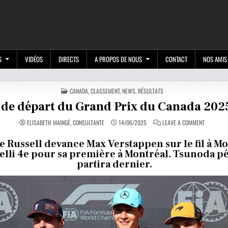
M
S
VIDÉOS
DIRECTS
A PROPOS DE NOUS
CONTACT
NOS AMIS
POSTED
CANADA
,
CLASSEMENT
,
NEWS
,
RÉSULTATS
IN
e de départ du Grand Prix du Canada 202
ON
ELISABETH MAINGÉ, CONSULTANTE
14/06/2025
LEAVE A COMMENT
GRILLE
DE
DÉPART
 Russell devance Max Verstappen sur le fil à Mo
DU
lli 4e pour sa première à Montréal. Tsunoda pé
GRAND
PRIX
partira dernier.
DU
CANADA
2025
DE
F1