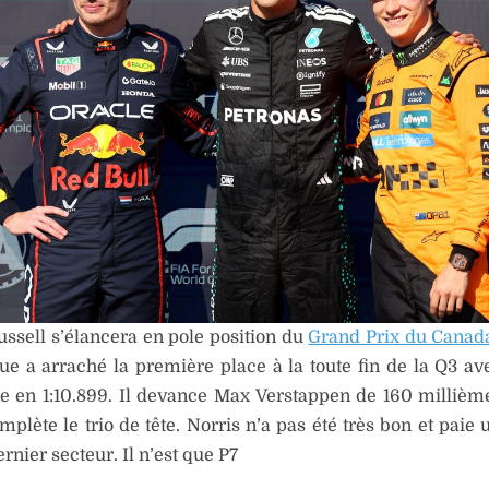
ssell s’élancera en pole position du
Grand Prix du Canad
ue a arraché la première place à la toute fin de la Q3 av
e en 1:10.899. Il devance Max Verstappen de 160 millièm
omplète le trio de tête. Norris n’a pas été très bon et paie
rnier secteur. Il n’est que P7