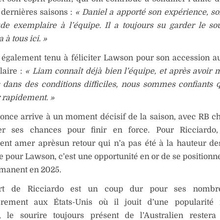
dernières saisons :
« Daniel a apporté son expérience, son
ude exemplaire à l’équipe. Il a toujours su garder le sour
à tous ici. »
 également tenu à féliciter Lawson pour son accession a
ulaire :
« Liam connaît déjà bien l’équipe, et après avoir 
 dans des conditions difficiles, nous sommes confiants q
r rapidement. »
once arrive à un moment décisif de la saison, avec RB c
r ses chances pour finir en force. Pour Ricciardo,
nt amer aprèsun retour qui n’a pas été à la hauteur des
e pour Lawson, c’est une opportunité en or de se positionn
rmanent en 2025.
rt de Ricciardo est un coup dur pour ses nombre
ièrement aux États-Unis où il jouit d’une popularité
s, le sourire toujours présent de l’Australien rester