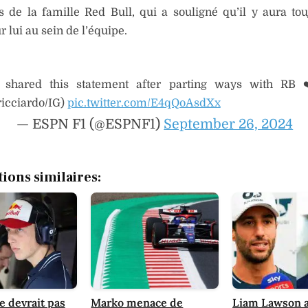
 de la famille Red Bull, qui a souligné qu’il y aura to
r lui au sein de l’équipe.
 shared this statement after parting ways with RB 
ricciardo/IG)
pic.twitter.com/E4qQoAsdXx
— ESPN F1 (@ESPNF1)
September 26, 2024
tions similaires:
 devrait pas
Marko menace de
Liam Lawson 