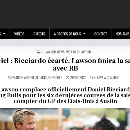
M
S
VIDÉOS
DIRECTS
A PROPOS DE NOUS
CONTACT
NOS AMIS
POSTED
L. LAWSON
,
NEWS
,
VISA CASH APP RB
IN
ciel : Ricciardo écarté, Lawson finira la 
avec RB
ON
PATRICK ANGLER, RÉDACTEUR EN CHEF
26/09/2024
LEAVE A COMMENT
OFFICIE
:
RICCIA
Lawson remplace officiellement Daniel Ricciar
ÉCARTÉ,
ng Bulls pour les six dernières courses de la sai
LAWSO
FINIRA
compter du GP des États-Unis à Austin
LA
SAISON
AVEC
RB