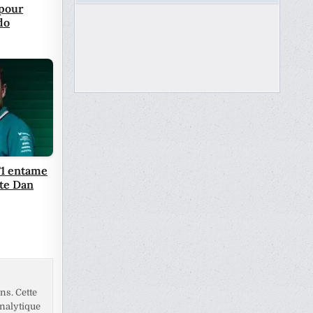
 pour
do
F1 entame
rte Dan
ns. Cette
analytique