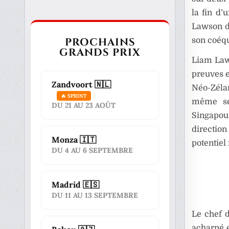
la fin d’
Lawson d
PROCHAINS
son coéqu
GRANDS PRIX
Liam Laws
preuves e
Zandvoort 🇳🇱
Néo-Zélan
🔥 SPRINT
même se
DU 21 AU 23 AOÛT
Singapou
direction
Monza 🇮🇹
potentiel
DU 4 AU 6 SEPTEMBRE
Madrid 🇪🇸
DU 11 AU 13 SEPTEMBRE
Le chef d
acharné e