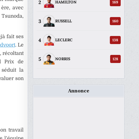
2
169
HAMILTON
 ère, avec
i Tsunoda,
3
160
RUSSELL
à fait ses
4
138
LECLERC
dvoort
. Le
 récoltant
5
128
NORRIS
 Prix de
 séduit la
valuer son
Annonce
on travail
de l’équipe