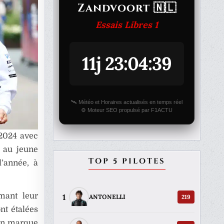
Zandvoort 🇳🇱
Essais Libres 1
11j 23:04:39
🛰️ Météo et Horaires actualisés en temps réel
⚙️ Moteur SEO propulsé par F1ACTU
 2024 avec
e au jeune
TOP 5 PILOTES
’année, à
mant leur
1
219
ANTONELLI
nt étalées
ion marque