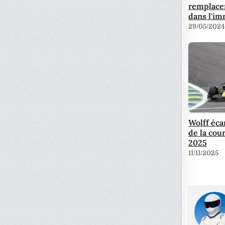
remplacer
dans l'im
29/05/2024
Wolff éca
de la cour
2025
11/11/2025