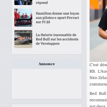
répond
Hamilton donne une leçon
aux pilotes e-sport Ferrari
sur F1 25
La théorie inavouable de
Red Bull sur les accidents
de Verstappen
Annonce
C’est dés
RB. L’Au
Néo-Zéla
commencer
Red Bull
reconnais
sur deux 