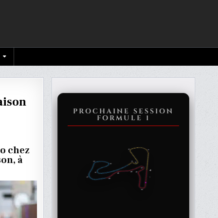
saison
PROCHAINE SESSION
FORMULE 1
L
RDO
do chez
son, à
N