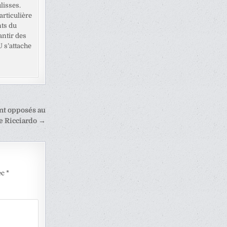
lisses.
rticulière
nts du
antir des
U s’attache
nt opposés au
e Ricciardo →
ec
*