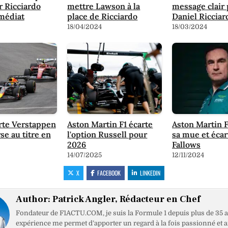
 Ricciardo
mettre Lawson à la
message clair
médiat
place de Ricciardo
Daniel Ricciar
18/04/2024
18/03/2024
rte Verstappen
Aston Martin F1 écarte
Aston Martin 
se au titre en
l'option Russell pour
sa mue et éca
2026
Fallows
14/07/2025
12/11/2024
X
FACEBOOK
LINKEDIN
Author:
Patrick Angler, Rédacteur en Chef
Fondateur de F1ACTU.COM, je suis la Formule 1 depuis plus de 35 a
expérience me permet d’apporter un regard à la fois passionné et 