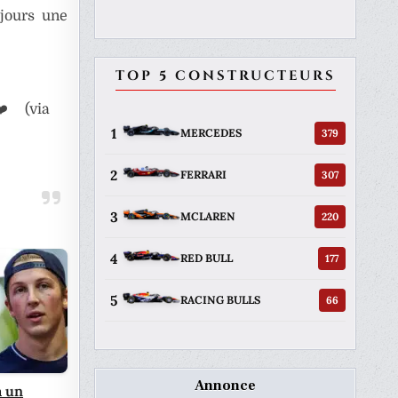
ujours une
TOP 5 CONSTRUCTEURS
❤️ (via
1
379
MERCEDES
2
307
FERRARI
3
220
MCLAREN
4
177
RED BULL
5
66
RACING BULLS
Annonce
a un