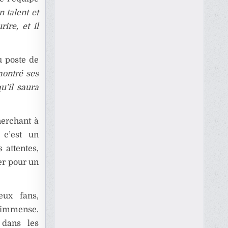
 talent et
ire, et il
u poste de
montré ses
u’il saura
herchant à
 c’est un
 attentes,
er pour un
ux fans,
 immense.
a dans les