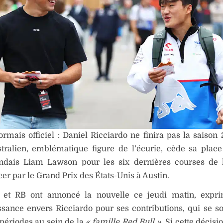
ormais officiel : Daniel Ricciardo ne finira pas la saison
stralien, emblématique figure de l’écurie, cède sa plac
ndais Liam Lawson pour les six dernières courses de l
 par le Grand Prix des États-Unis à Austin.
 et RB ont annoncé la nouvelle ce jeudi matin, expri
sance envers Ricciardo pour ses contributions, qui se so
périodes au sein de la
« famille Red Bull »
. Si cette décis