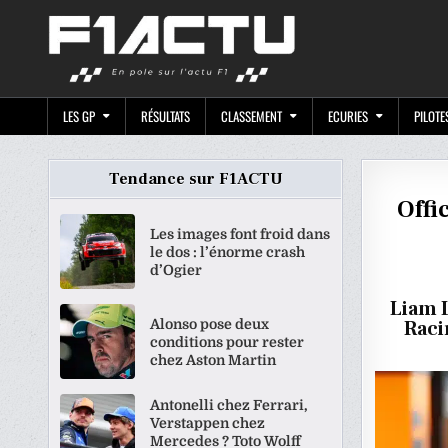
Skip
F1ACTU.CO
to
content
LES GP
RÉSULTATS
CLASSEMENT
ECURIES
PILOTE
Tendance sur F1ACTU
Offi
Les images font froid dans
le dos : l’énorme crash
d’Ogier
Liam 
Alonso pose deux
Raci
conditions pour rester
chez Aston Martin
Antonelli chez Ferrari,
Verstappen chez
Mercedes ? Toto Wolff