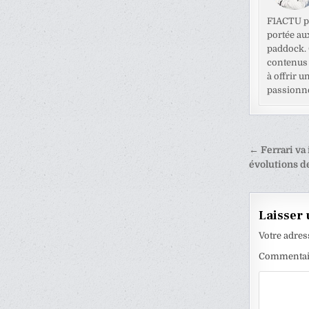
F1ACTU pr
portée au
paddock. C
contenus 
à offrir u
passionné
Naviga
← Ferrari va
de
évolutions de
l’articl
Laisser
Votre adres
Commenta