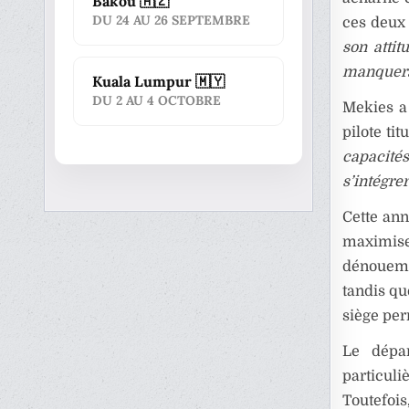
Bakou 🇦🇿
DU 24 AU 26 SEPTEMBRE
ces deux 
son attit
manquera 
Kuala Lumpur 🇲🇾
DU 2 AU 4 OCTOBRE
Mekies a
pilote tit
capacités
s’intégre
Cette ann
maximise
dénoueme
tandis qu
siège pe
Le dépa
particul
Toutefoi