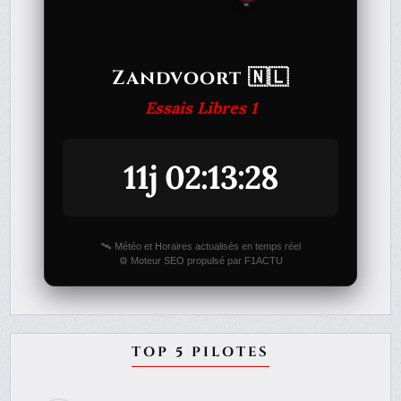
Zandvoort 🇳🇱
Essais Libres 1
11j 02:13:28
🛰️ Météo et Horaires actualisés en temps réel
⚙️ Moteur SEO propulsé par F1ACTU
TOP 5 PILOTES