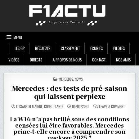
Skip
F1ACTU
to
content
MENU
LES GP
RÉSULTATS
CLASSEMENT
ECURIES
PILOTES
VIDÉOS
DIRECTS
A PROPOS DE NOUS
CONTACT
NOS AMIS
POSTED
MERCEDES
,
NEWS
IN
Mercedes : des tests de pré-saison
qui laissent perplexe
ON
ELISABETH MAINGÉ, CONSULTANTE
05/03/2025
LEAVE A COMMENT
MERCEDES
:
DES
La W16 n’a pas brillé sous des conditions
TESTS
censées lui être favorables. Mercedes
DE
PRÉ-
peine-t-elle encore à comprendre son
SAISON
QUI
package 2025 ?