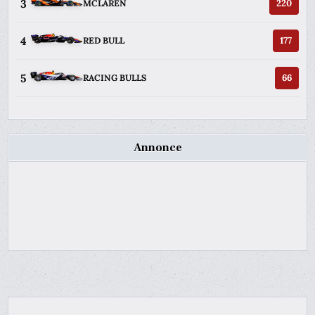
3
220
MCLAREN
4
177
RED BULL
5
66
RACING BULLS
Annonce