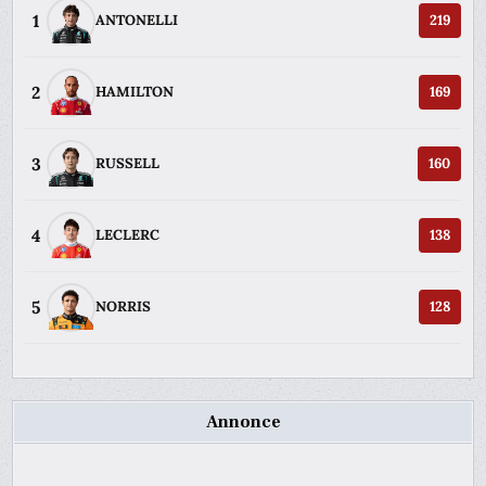
1
ANTONELLI
219
2
HAMILTON
169
3
RUSSELL
160
4
LECLERC
138
5
NORRIS
128
Annonce