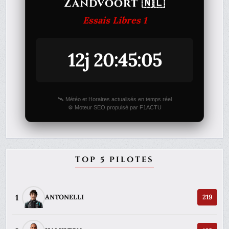
Zandvoort 🇳🇱
Essais Libres 1
12j 20:45:05
🛰️ Météo et Horaires actualisés en temps réel
⚙️ Moteur SEO propulsé par F1ACTU
TOP 5 PILOTES
1
ANTONELLI
219