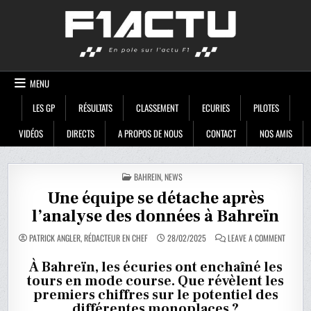
Skip
F1ACTU
to
content
MENU
LES GP
RÉSULTATS
CLASSEMENT
ECURIES
PILOTES
VIDÉOS
DIRECTS
A PROPOS DE NOUS
CONTACT
NOS AMIS
POSTED
BAHREIN
,
NEWS
IN
Une équipe se détache après
l’analyse des données à Bahreïn
ON
PATRICK ANGLER, RÉDACTEUR EN CHEF
28/02/2025
LEAVE A COMMENT
UNE
ÉQUIPE
SE
À Bahreïn, les écuries ont enchaîné les
DÉTACH
tours en mode course. Que révèlent les
APRÈS
L’ANALY
premiers chiffres sur le potentiel des
DES
DONNÉE
différentes monoplaces ?