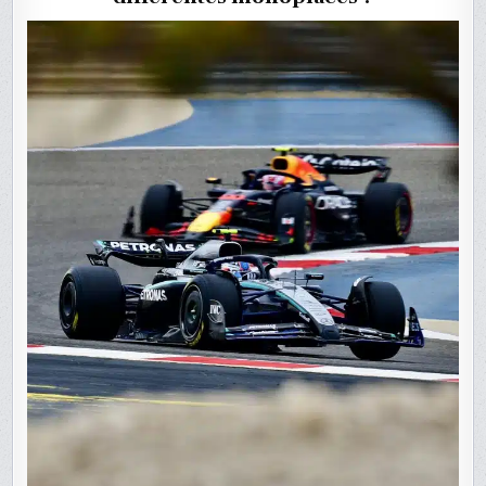
À
BAHREÏ