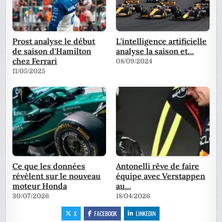
Prost analyse le début
L'intelligence artificielle
de saison d'Hamilton
analyse la saison et…
chez Ferrari
08/09/2024
11/05/2025
Ce que les données
Antonelli rêve de faire
révèlent sur le nouveau
équipe avec Verstappen
moteur Honda
au…
30/07/2026
18/04/2026
X
FACEBOOK
LINKEDIN