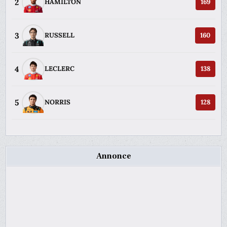
2
HAMILTON
169
3
RUSSELL
160
4
LECLERC
138
5
NORRIS
128
Annonce