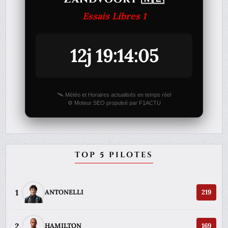
Essais Libres 1
12j 19:14:05
🛰️ Météo et Horaires actualisés en temps réel
⚙️ Moteur SEO propulsé par F1ACTU
TOP 5 PILOTES
1
ANTONELLI
219
2
HAMILTON
169