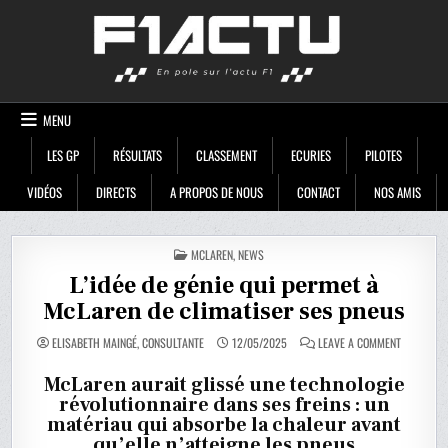
Skip
F1ACTU
to
content
MENU
LES GP
RÉSULTATS
CLASSEMENT
ECURIES
PILOTES
VIDÉOS
DIRECTS
A PROPOS DE NOUS
CONTACT
NOS AMIS
POSTED
MCLAREN
,
NEWS
IN
L’idée de génie qui permet à
McLaren de climatiser ses pneus
ON
ELISABETH MAINGÉ, CONSULTANTE
12/05/2025
LEAVE A COMMENT
L’IDÉE
DE
GÉNIE
McLaren aurait glissé une technologie
QUI
révolutionnaire dans ses freins : un
PERMET
À
matériau qui absorbe la chaleur avant
MCLAREN
DE
qu’elle n’atteigne les pneus