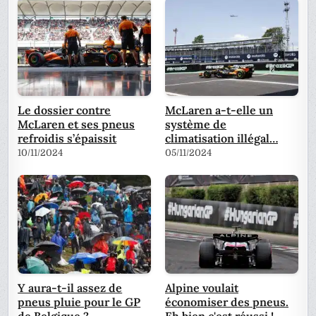
Le dossier contre
McLaren a-t-elle un
McLaren et ses pneus
système de
refroidis s’épaissit
climatisation illégal…
10/11/2024
05/11/2024
Y aura-t-il assez de
Alpine voulait
pneus pluie pour le GP
économiser des pneus.
de Belgique ?
Eh bien c'est réussi !