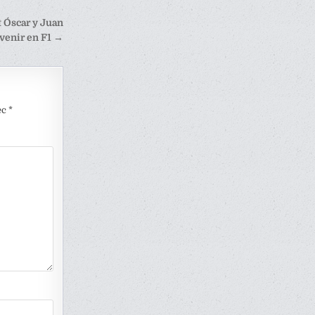
t Óscar y Juan
venir en F1 →
ec
*