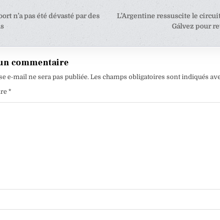
tion
ort n’a pas été dévasté par des
L’Argentine ressuscite le circui
ns
Gálvez pour re
e
 un commentaire
se e-mail ne sera pas publiée.
Les champs obligatoires sont indiqués av
ire
*