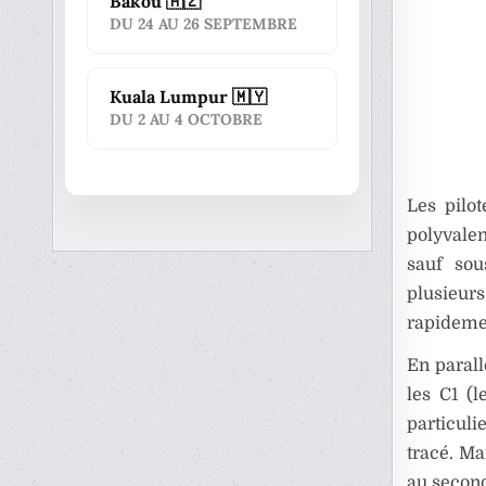
Bakou 🇦🇿
DU 24 AU 26 SEPTEMBRE
Kuala Lumpur 🇲🇾
DU 2 AU 4 OCTOBRE
Les pilot
polyvalen
sauf sou
plusieur
rapidemen
En parall
les C1 (l
particuli
tracé. Ma
au second