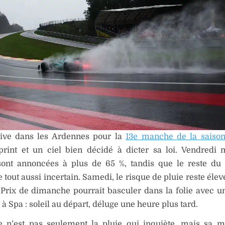
rive dans les Ardennes pour la
13e manche de la saiso
print et un ciel bien décidé à dicter sa loi. Vendredi 
sont annoncées à plus de 65 %, tandis que le reste du
 tout aussi incertain. Samedi, le risque de pluie reste élevé
Prix de dimanche pourrait basculer dans la folie avec u
 à Spa : soleil au départ, déluge une heure plus tard.
e n’est pas seulement la pluie qui inquiète, mais sa 