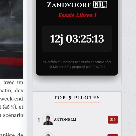
Zandvoort 🇳🇱
Essais Libres 1
12j 03:25:13
🛰️ Météo et Horaires actualisés en temps réel
⚙️ Moteur SEO propulsé par F1ACTU
n
, avec un
matin, des
TOP 5 PILOTES
 week-end
 (45 %), et
n scénario
1
219
ANTONELLI
manière de