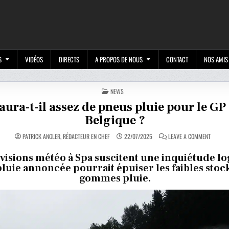
M
S
VIDÉOS
DIRECTS
A PROPOS DE NOUS
CONTACT
NOS AMIS
POSTED
NEWS
IN
aura-t-il assez de pneus pluie pour le GP
Belgique ?
ON
PATRICK ANGLER, RÉDACTEUR EN CHEF
22/07/2025
LEAVE A COMMENT
Y
AURA-
T-
visions météo à Spa suscitent une inquiétude lo
IL
 pluie annoncée pourrait épuiser les faibles stoc
ASSEZ
DE
gommes pluie.
PNEUS
PLUIE
POUR
LE
GP
DE
BELGIQ
?