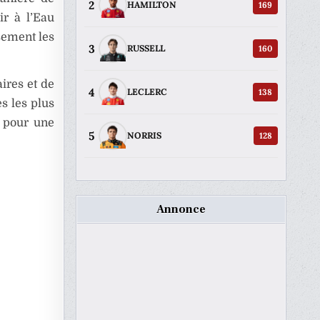
2
169
HAMILTON
ir à l’Eau
sement les
3
160
RUSSELL
ires et de
4
138
LECLERC
s les plus
s pour une
5
128
NORRIS
Annonce