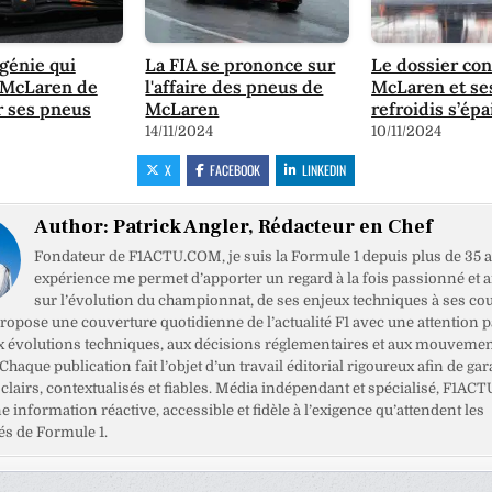
 génie qui
La FIA se prononce sur
Le dossier con
 McLaren de
l'affaire des pneus de
McLaren et se
r ses pneus
McLaren
refroidis s’épa
14/11/2024
10/11/2024
X
FACEBOOK
LINKEDIN
Author:
Patrick Angler, Rédacteur en Chef
Fondateur de F1ACTU.COM, je suis la Formule 1 depuis plus de 35 a
expérience me permet d’apporter un regard à la fois passionné et 
sur l’évolution du championnat, de ses enjeux techniques à ses cou
opose une couverture quotidienne de l’actualité F1 avec une attention pa
x évolutions techniques, aux décisions réglementaires et aux mouveme
haque publication fait l’objet d’un travail éditorial rigoureux afin de gar
clairs, contextualisés et fiables. Média indépendant et spécialisé, F1ACT
ne information réactive, accessible et fidèle à l’exigence qu’attendent les
s de Formule 1.