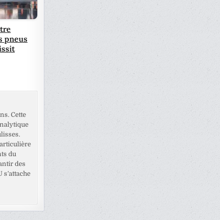
tre
s pneus
issit
ns. Cette
analytique
lisses.
rticulière
nts du
antir des
U s’attache