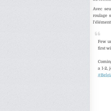
Avec seu
roulage 
l’élément
Few un
first w
Coming
a 1-2,
#Belg