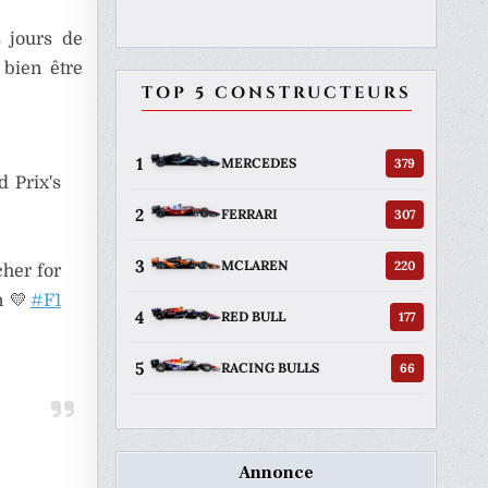
s jours de
 bien être
TOP 5 CONSTRUCTEURS
1
379
MERCEDES
 Prix's
2
307
FERRARI
3
220
MCLAREN
her for
n 💛
#F1
4
177
RED BULL
5
66
RACING BULLS
Annonce