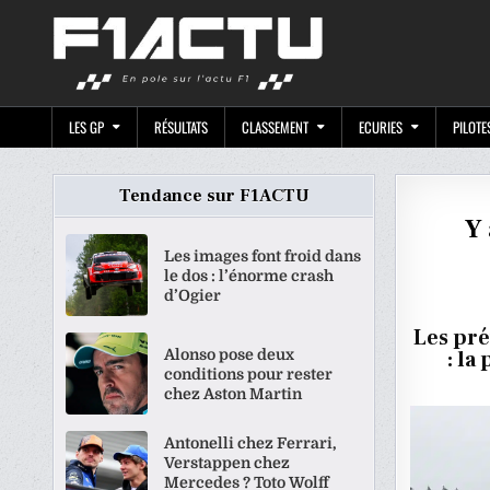
Skip
F1ACTU.CO
to
content
LES GP
RÉSULTATS
CLASSEMENT
ECURIES
PILOTE
Tendance sur F1ACTU
Y 
Les images font froid dans
le dos : l’énorme crash
d’Ogier
Les pré
Alonso pose deux
: la
conditions pour rester
chez Aston Martin
Antonelli chez Ferrari,
Verstappen chez
Mercedes ? Toto Wolff