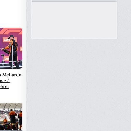
a McLaren
use à
ère!