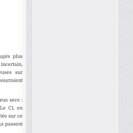
jugés plus
 incertain,
euses sur
ourraient
eus secs :
 Le C1, en
stée sur ce
cks passent