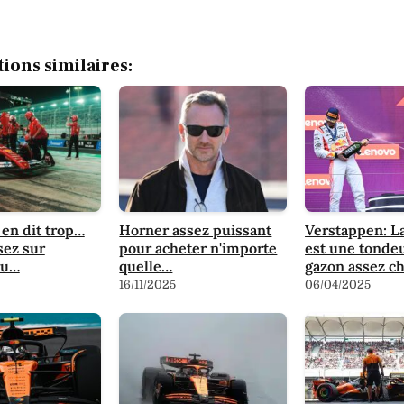
tions similaires:
en dit trop…
Horner assez puissant
Verstappen: L
sez sur
pour acheter n'importe
est une tonde
du…
quelle…
gazon assez ch
16/11/2025
06/04/2025