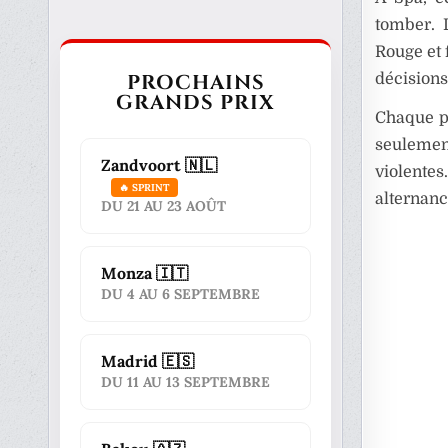
tomber. L
Rouge et 
PROCHAINS
décisions
GRANDS PRIX
Chaque pi
seulement
Zandvoort 🇳🇱
violente
🔥 SPRINT
alternanc
DU 21 AU 23 AOÛT
Monza 🇮🇹
DU 4 AU 6 SEPTEMBRE
Madrid 🇪🇸
DU 11 AU 13 SEPTEMBRE