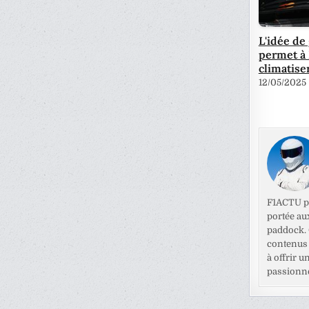
L'idée de
permet à
climatise
12/05/2025
F1ACTU pr
portée au
paddock. C
contenus 
à offrir u
passionné