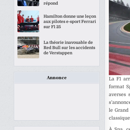
répond
Hamilton donne une leçon
aux pilotes e-sport Ferrari
sur F1 25
La théorie inavouable de
Red Bull sur les accidents
de Verstappen
Annonce
La F1 ar
format S
averses 
s’annonce
le Grand 
classique
À Spa, c