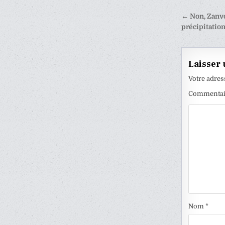
Naviga
← Non, Zanvo
de
précipitatio
l’articl
Laisser
Votre adres
Commenta
Nom
*