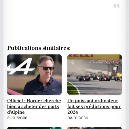
Publications similaires:
Officiel : Horner cherche
Un puissant ordinateur
bien à acheter des parts
fait ses prédictions pour
d'Alpine
2024
24/01/2026
03/01/2024