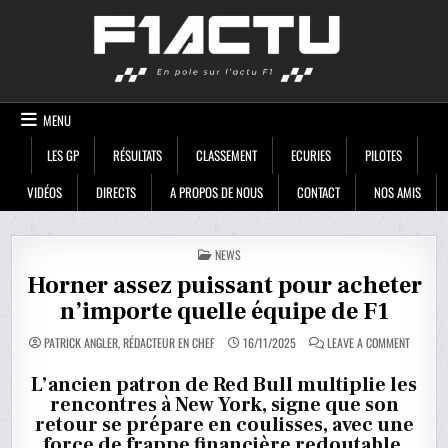
Skip
F1ACTU
to
content
MENU
LES GP
RÉSULTATS
CLASSEMENT
ECURIES
PILOTES
VIDÉOS
DIRECTS
A PROPOS DE NOUS
CONTACT
NOS AMIS
POSTED
NEWS
IN
Horner assez puissant pour acheter
n’importe quelle équipe de F1
ON
PATRICK ANGLER, RÉDACTEUR EN CHEF
16/11/2025
LEAVE A COMMENT
HORNER
ASSEZ
PUISSAN
L’ancien patron de Red Bull multiplie les
POUR
rencontres à New York, signe que son
ACHETE
N’IMPOR
retour se prépare en coulisses, avec une
QUELLE
ÉQUIPE
force de frappe financière redoutable.