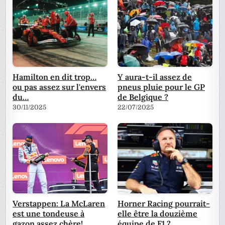
Hamilton en dit trop…
Y aura-t-il assez de
ou pas assez sur l'envers
pneus pluie pour le GP
du…
de Belgique ?
30/11/2025
22/07/2025
Verstappen: La McLaren
Horner Racing pourrait-
est une tondeuse à
elle être la douzième
gazon assez chère!
équipe de F1 ?