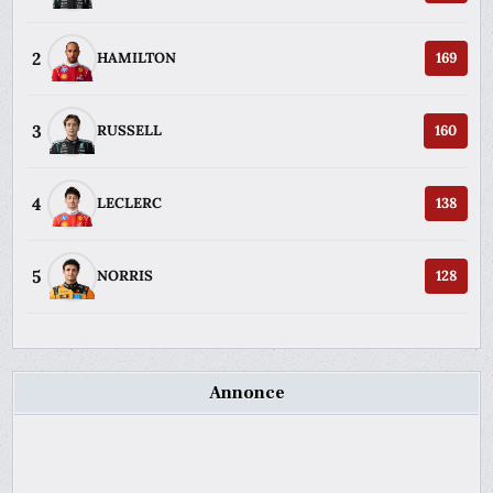
2
HAMILTON
169
3
RUSSELL
160
4
LECLERC
138
5
NORRIS
128
Annonce