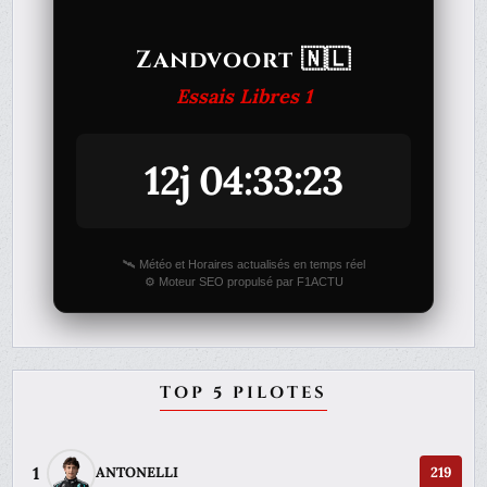
Zandvoort 🇳🇱
Essais Libres 1
12j 04:33:23
🛰️ Météo et Horaires actualisés en temps réel
⚙️ Moteur SEO propulsé par F1ACTU
TOP 5 PILOTES
1
ANTONELLI
219