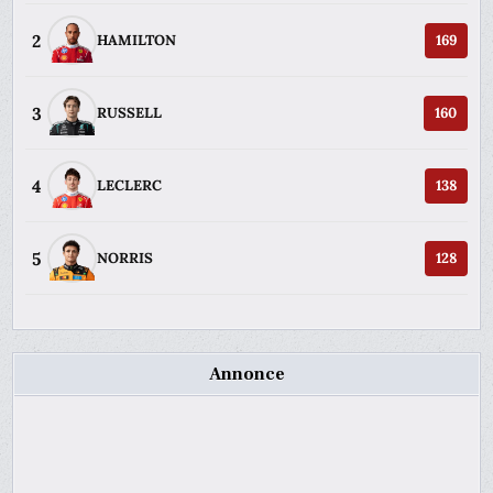
2
HAMILTON
169
3
RUSSELL
160
4
LECLERC
138
5
NORRIS
128
Annonce