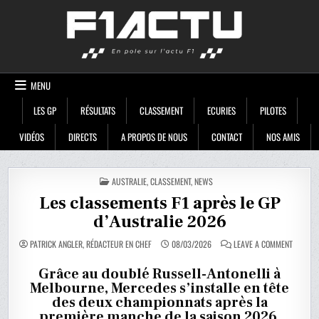
Skip
F1ACTU
to
content
MENU
LES GP
RÉSULTATS
CLASSEMENT
ECURIES
PILOTES
VIDÉOS
DIRECTS
A PROPOS DE NOUS
CONTACT
NOS AMIS
POSTED
AUSTRALIE
,
CLASSEMENT
,
NEWS
IN
Les classements F1 après le GP
d’Australie 2026
ON
PATRICK ANGLER, RÉDACTEUR EN CHEF
08/03/2026
LEAVE A COMMENT
LES
CLASSE
F1
Grâce au doublé Russell-Antonelli à
APRÈS
Melbourne, Mercedes s’installe en tête
LE
GP
des deux championnats après la
D’AUSTR
2026
première manche de la saison 2026.