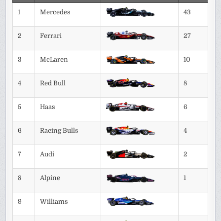
1
Mercedes
43
2
Ferrari
27
3
McLaren
10
4
Red Bull
8
5
Haas
6
6
Racing Bulls
4
7
Audi
2
8
Alpine
1
9
Williams