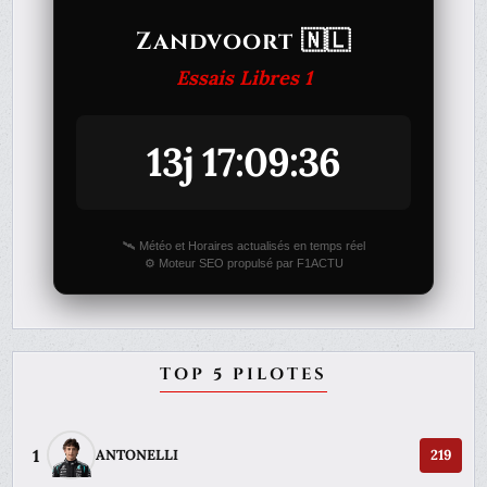
Zandvoort 🇳🇱
Essais Libres 1
13j 17:09:36
🛰️ Météo et Horaires actualisés en temps réel
⚙️ Moteur SEO propulsé par F1ACTU
TOP 5 PILOTES
1
ANTONELLI
219