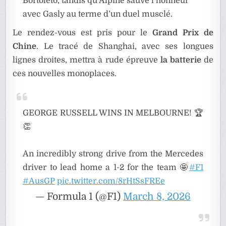
Bortoleto, tandis qu’Alpine sauve l’honneur
avec Gasly au terme d’un duel musclé.
Le rendez-vous est pris pour le
Grand Prix de
Chine
. Le tracé de Shanghai, avec ses longues
lignes droites, mettra à rude épreuve
la batterie
de
ces nouvelles monoplaces.
GEORGE RUSSELL WINS IN MELBOURNE! 🏆
👏
An incredibly strong drive from the Mercedes
driver to lead home a 1-2 for the team 🤩
#F1
#AusGP
pic.twitter.com/8rHtSsFREe
— Formula 1 (@F1)
March 8, 2026