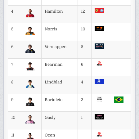
4
Hamilton
12
5
Norris
10
6
Verstappen
8
7
Bearman
6
8
Lindblad
4
9
Bortoleto
2
10
Gasly
1
11
Ocon