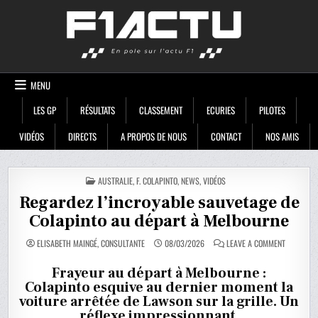
Skip
F1ACTU
to
content
MENU
LES GP
RÉSULTATS
CLASSEMENT
ECURIES
PILOTES
VIDÉOS
DIRECTS
A PROPOS DE NOUS
CONTACT
NOS AMIS
POSTED
AUSTRALIE
,
F. COLAPINTO
,
NEWS
,
VIDÉOS
IN
Regardez l’incroyable sauvetage de
Colapinto au départ à Melbourne
ON
ELISABETH MAINGÉ, CONSULTANTE
08/03/2026
LEAVE A COMMENT
REGARDEZ
L’INCROYA
SAUVETAG
Frayeur au départ à Melbourne :
DE
Colapinto esquive au dernier moment la
COLAPINT
AU
voiture arrêtée de Lawson sur la grille. Un
DÉPART
À
réflexe impressionnant.