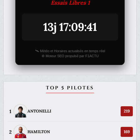
Essais Libres 1
13j 17:09:41
🛰️ Météo et Horaires actualisés en temps réel
⚙️ Moteur SEO propulsé par F1ACTU
TOP 5 PILOTES
1
ANTONELLI
219
2
HAMILTON
169