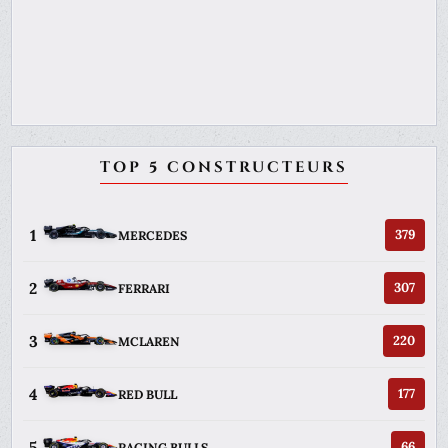
TOP 5 CONSTRUCTEURS
1
379
MERCEDES
2
307
FERRARI
3
220
MCLAREN
4
177
RED BULL
5
66
RACING BULLS