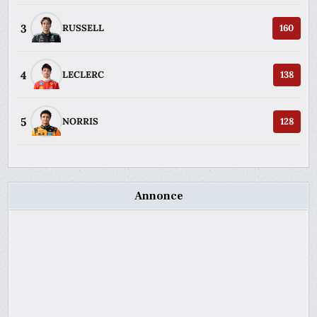
3
RUSSELL
160
4
LECLERC
138
5
NORRIS
128
Annonce