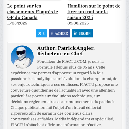
Le point sur les
Hamilton sur le point de
classements F1 après le
tirer un trait sur la
GP du Canada
saison 2025
15/06/2025
09/06/2025
X
FACEBOOK
LINKEDIN
Author:
Patrick Angler,
Rédacteur en Chef
Fondateur de F1ACTU.COM, je suis la
Formule 1 depuis plus de 35 ans. Cette
expérience me permet d’apporter un regard à la fois
passionné et analytique sur l’évolution du championnat, de
ses enjeux techniques à ses coulisses. F1ACTU propose une
couverture quotidienne de l’actualité F1 avec une attention
particulière portée aux évolutions techniques, aux
décisions réglementaires et aux mouvements du paddock.
Chaque publication fait l’objet d’un travail éditorial
rigoureux afin de garantir des contenus clairs,
contextualisés et fiables. Média indépendant et spécialisé,
F1ACTU s’attache à offrir une information réactive,