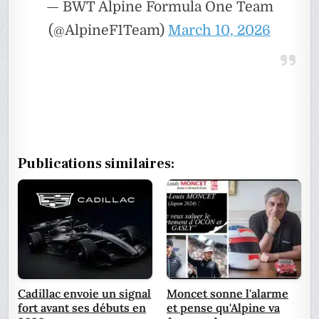
— BWT Alpine Formula One Team
(@AlpineF1Team)
March 10, 2026
Publications similaires:
Cadillac envoie un signal
Moncet sonne l'alarme
fort avant ses débuts en
et pense qu'Alpine va