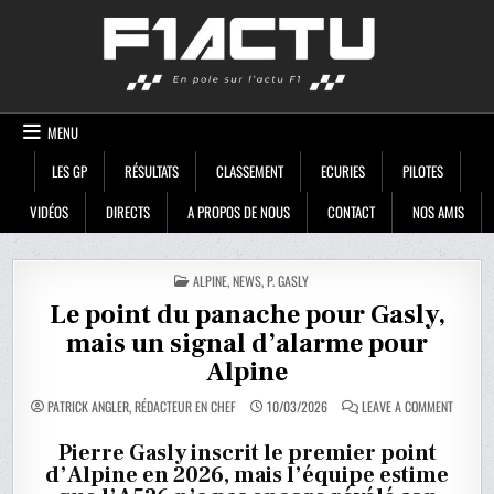
Skip
F1ACTU
to
content
MENU
LES GP
RÉSULTATS
CLASSEMENT
ECURIES
PILOTES
VIDÉOS
DIRECTS
A PROPOS DE NOUS
CONTACT
NOS AMIS
POSTED
ALPINE
,
NEWS
,
P. GASLY
IN
Le point du panache pour Gasly,
mais un signal d’alarme pour
Alpine
ON
PATRICK ANGLER, RÉDACTEUR EN CHEF
10/03/2026
LEAVE A COMMENT
LE
POINT
DU
Pierre Gasly inscrit le premier point
PANACH
d’Alpine en 2026, mais l’équipe estime
POUR
GASLY,