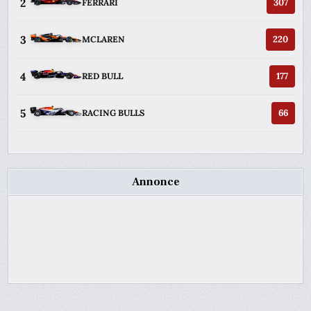
2
307
FERRARI
3
220
MCLAREN
4
177
RED BULL
5
66
RACING BULLS
Annonce