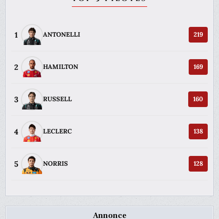
1
ANTONELLI
219
2
HAMILTON
169
3
RUSSELL
160
4
LECLERC
138
5
NORRIS
128
Annonce