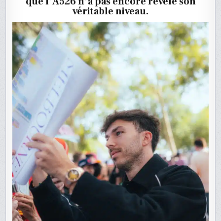
que l’A526 n’a pas encore révélé son
MAIS
UN
véritable niveau.
SIGNAL
D’ALARM
POUR
ALPINE