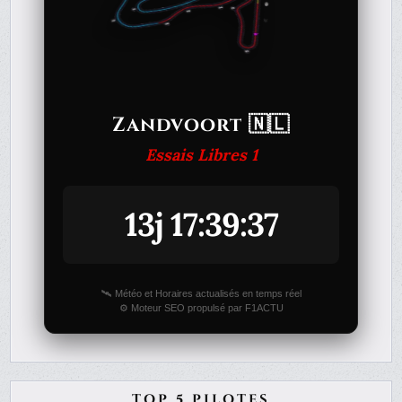
Zandvoort 🇳🇱
Essais Libres 1
13j 17:39:37
🛰️ Météo et Horaires actualisés en temps réel
⚙️ Moteur SEO propulsé par F1ACTU
TOP 5 PILOTES