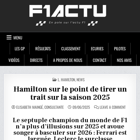
Skip
F1ACTU
to
content
MENU
LES GP
RÉSULTATS
CLASSEMENT
ECURIES
PILOTES
VIDÉOS
DIRECTS
A PROPOS DE NOUS
CONTACT
NOS AMIS
POSTED
L. HAMILTON
,
NEWS
IN
Hamilton sur le point de tirer un
trait sur la saison 2025
ON
ELISABETH MAINGÉ, CONSULTANTE
09/06/2025
LEAVE A COMMENT
HAMILTON
SUR
LE
Le septuple champion du monde de F1
POINT
n’a plus d’illusions sur 2025 et avoue
DE
TIRER
songer à basculer sur 2026 : Ferrari est
UN
TRAIT
larguée, Leclerc le surclasse