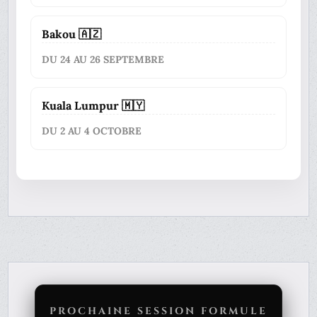
Bakou 🇦🇿
DU 24 AU 26 SEPTEMBRE
Kuala Lumpur 🇲🇾
DU 2 AU 4 OCTOBRE
PROCHAINE SESSION FORMULE