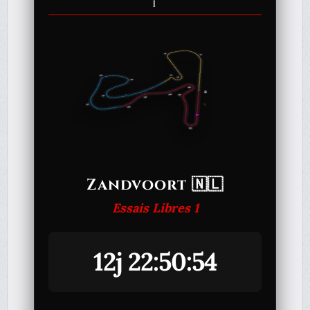
1
Zandvoort 🇳🇱
Essais Libres 1
12j 22:50:54