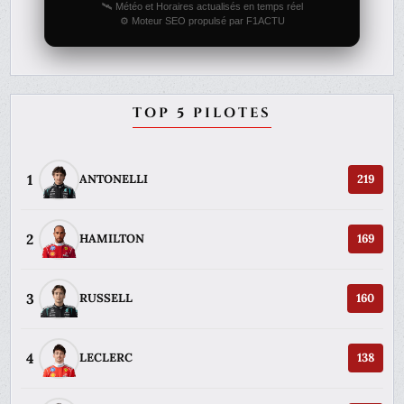
🛰️ Météo et Horaires actualisés en temps réel
⚙️ Moteur SEO propulsé par F1ACTU
TOP 5 PILOTES
1
ANTONELLI
219
2
HAMILTON
169
3
RUSSELL
160
4
LECLERC
138