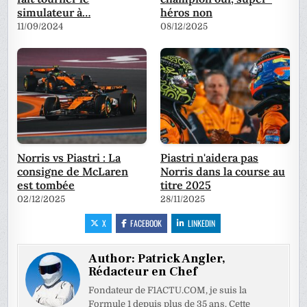
simulateur à…
héros non
11/09/2024
08/12/2025
Norris vs Piastri : La
Piastri n'aidera pas
consigne de McLaren
Norris dans la course au
est tombée
titre 2025
02/12/2025
28/11/2025
X
FACEBOOK
LINKEDIN
Author:
Patrick Angler,
Rédacteur en Chef
Fondateur de F1ACTU.COM, je suis la
Formule 1 depuis plus de 35 ans. Cette