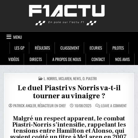
Skip
F1ACTU
to
content
MENU
LES GP
RÉSULTATS
CLASSEMENT
ECURIES
PILOTES
VIDÉOS
DIRECTS
A PROPOS DE NOUS
CONTACT
NOS AMIS
POSTED
L. NORRIS
,
MCLAREN
,
NEWS
,
O. PIASTRI
IN
Le duel Piastri vs Norris va-t-il
tourner au vinaigre ?
ON
PATRICK ANGLER, RÉDACTEUR EN CHEF
10/08/2025
LEAVE A COMMENT
LE
DUEL
PIASTRI
Malgré un respect apparent, le combat
VS
Piastri-Norris s’intensifie, rappelant les
NORRIS
VA-
tensions entre Hamilton et Alonso, qui
T-
IL
avaient coûté un titre à McLaren en 2007.