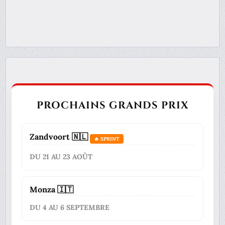
PROCHAINS GRANDS PRIX
Zandvoort 🇳🇱
🔥 SPRINT
DU 21 AU 23 AOÛT
Monza 🇮🇹
DU 4 AU 6 SEPTEMBRE