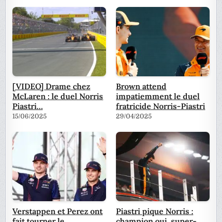
[VIDEO] Drame chez
Brown attend
McLaren : le duel Norris
impatiemment le duel
Piastri…
fratricide Norris-Piastri
15/06/2025
29/04/2025
Verstappen et Perez ont
Piastri pique Norris :
fait tourner le
champion oui, super-