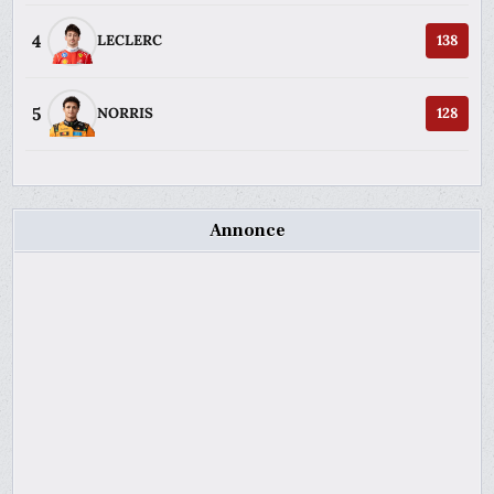
4
LECLERC
138
5
NORRIS
128
Annonce