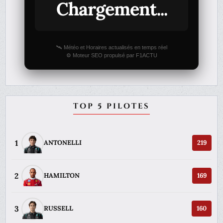
Chargement...
🛰️ Météo et Horaires actualisés en temps réel
⚙️ Moteur SEO propulsé par F1ACTU
TOP 5 PILOTES
1
ANTONELLI
219
2
HAMILTON
169
3
RUSSELL
160