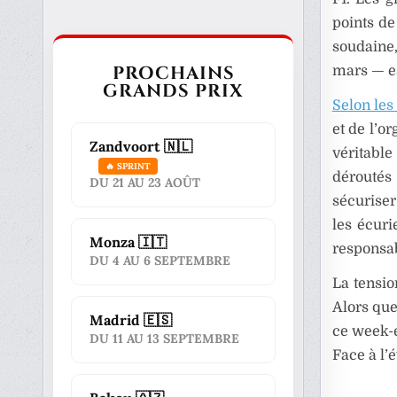
points de
soudaine,
PROCHAINS
mars — e
GRANDS PRIX
Selon les
et de l’o
Zandvoort 🇳🇱
véritabl
🔥 SPRINT
déroutés
DU 21 AU 23 AOÛT
sécuriser
les écuri
Monza 🇮🇹
responsab
DU 4 AU 6 SEPTEMBRE
La tensio
Alors que
Madrid 🇪🇸
ce week-
DU 11 AU 13 SEPTEMBRE
Face à l’é