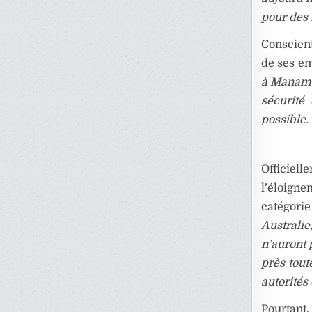
pour des r
Conscient 
de ses em
à Manama 
sécurité
possible.
Officiell
l’éloign
catégorie
Australi
n’auront 
près tout
autorités
Pourtant,