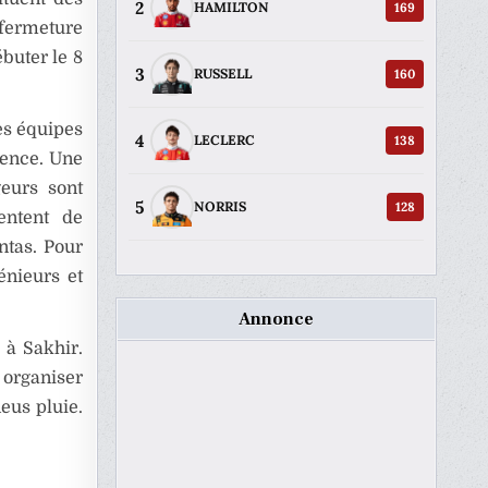
2
169
HAMILTON
 fermeture
buter le 8
3
160
RUSSELL
es équipes
4
138
LECLERC
gence. Une
geurs sont
5
128
NORRIS
entent de
ntas. Pour
énieurs et
Annonce
 à Sakhir.
y organiser
eus pluie.