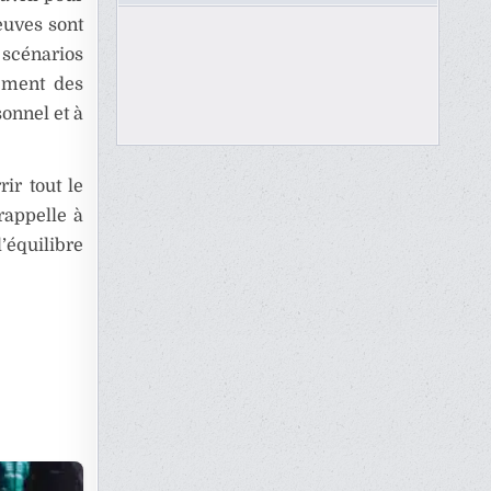
euves sont
 scénarios
cement des
sonnel et à
ir tout le
rappelle à
équilibre