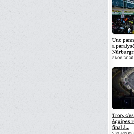
Une panne
a paralys
Nürburgr
21/06/2025
Trop, c’es
équipes r
final à…
28/04/2026