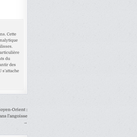
ns. Cette
analytique
lisses.
rticulière
nts du
antir des
U s’attache
oyen-Orient :
ns l’angoisse
→