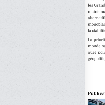
les Grand
maintenu
alternat
monoplace
la stabil
La priori
monde sa
quel poi
géopoliti
Publica