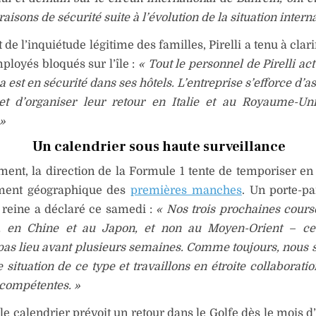
aisons de sécurité suite à l’évolution de la situation interna
de l’inquiétude légitime des familles, Pirelli a tenu à clarif
ployés bloqués sur l’île :
« Tout le personnel de Pirelli ac
est en sécurité dans ses hôtels. L’entreprise s’efforce d’a
 et d’organiser leur retour en Italie et au Royaume-U
 »
Un calendrier sous haute surveillance
ement, la direction de la Formule 1 tente de temporiser en
ement géographique des
premières manches
. Un porte-pa
 reine a déclaré ce samedi :
« Nos trois prochaines cours
e, en Chine et au Japon, et non au Moyen-Orient – ce
pas lieu avant plusieurs semaines. Comme toujours, nous 
e situation de ce type et travaillons en étroite collaborati
 compétentes. »
 le calendrier prévoit un retour dans le Golfe dès le mois d