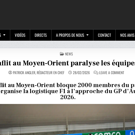
M
S
VIDÉOS
DIRECTS
A PROPOS DE NOUS
CONTACT
NOS AMIS
POSTED
NEWS
IN
flit au Moyen-Orient paralyse les équipe
ON
PATRICK ANGLER, RÉDACTEUR EN CHEF
28/02/2026
LEAVE A COMMENT
LE
CONFLIT
AU
flit au Moyen-Orient bloque 2000 membres du 
MOYEN-
organise la logistique F1 à l’approche du GP d’A
ORIENT
PARALY
2026.
LES
ÉQUIPE
DE
F1