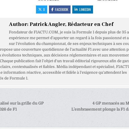
X
FACEBOOK
LINKEDIN
Author:
Patrick Angler, Rédacteur en Chef
Fondateur de F1ACTU.COM, je suis la Formule 1 depuis plus de 35 a
expérience me permet d’apporter un regard à la fois passionné et 
sur l’évolution du championnat, de ses enjeux techniques à ses cou
opose une couverture quotidienne de l’actualité F1 avec une attention pa
x évolutions techniques, aux décisions réglementaires et aux mouveme
haque publication fait l’objet d’un travail éditorial rigoureux afin de gar
clairs, contextualisés et fiables. Média indépendant et spécialisé, F1ACT
ne information réactive, accessible et fidèle à l’exigence qu’attendent les
s de Formule 1.
tion
lisé sur la grille du GP
4 GP menacés au M
026 de F1
L’embrasement plonge la F1 da
e