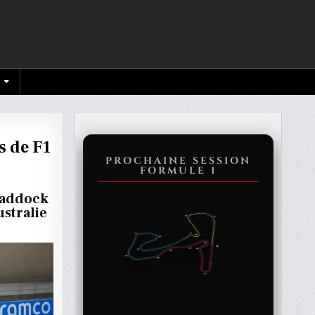
s de F1
PROCHAINE SESSION
FORMULE 1
paddock
ustralie
SE
S