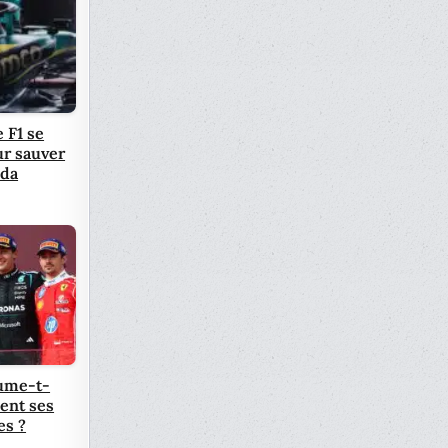
 F1 se
ur sauver
nda
ume-t-
ent ses
es ?