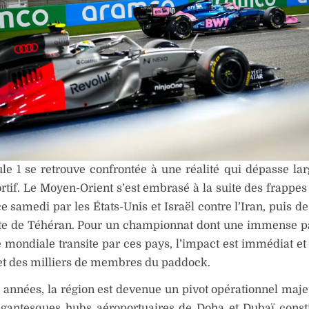
e 1 se retrouve confrontée à une réalité qui dépasse la
rtif. Le Moyen-Orient s’est embrasé à la suite des frappes 
 samedi par les États-Unis et Israël contre l’Iran, puis de
e de Téhéran. Pour un championnat dont une immense pa
e mondiale transite par ces pays, l’impact est immédiat et
et des milliers de membres du paddock.
s années, la région est devenue un pivot opérationnel maje
gigantesques hubs aéroportuaires de Doha et Dubaï const