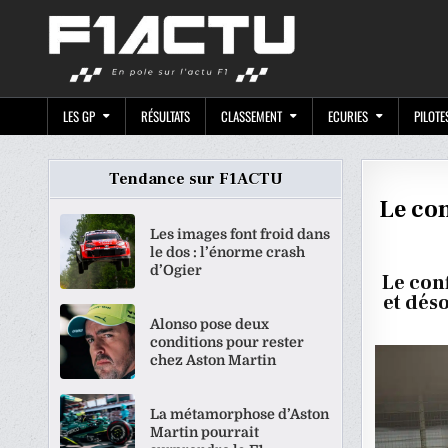
Skip
F1ACTU.CO
to
content
LES GP
RÉSULTATS
CLASSEMENT
ECURIES
PILOTE
Tendance sur F1ACTU
Le con
Les images font froid dans
le dos : l’énorme crash
d’Ogier
Le con
et dés
Alonso pose deux
conditions pour rester
chez Aston Martin
La métamorphose d’Aston
Martin pourrait