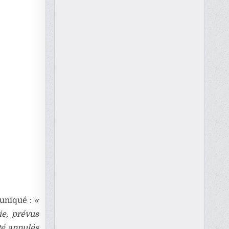
muniqué :
«
e, prévus
té annulés