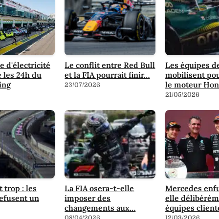
 d'électricité
Le conflit entre Red Bull
Les équipes de
é les 24h du
et la FIA pourrait finir…
mobilisent po
ing
le moteur Ho
23/07/2026
21/05/2026
t trop : les
La FIA osera-t-elle
Mercedes enf
efusent un
imposer des
elle délibérém
changements aux…
équipes client
08/04/2026
12/03/2026