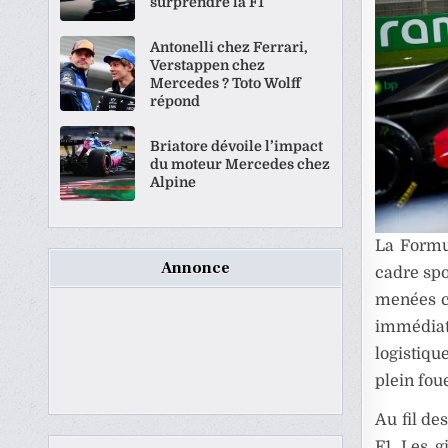
surprendre la F1
Antonelli chez Ferrari,
Verstappen chez
Mercedes ? Toto Wolff
répond
Briatore dévoile l’impact
du moteur Mercedes chez
Alpine
La Formul
Annonce
cadre spo
menées ce
immédiat
logistiqu
plein fou
Au fil de
F1. Les 