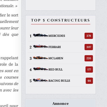
tionale. »
ier le sort
TOP 5 CONSTRUCTEURS
tuellement
ssurer leur
ni dès que
1
379
MERCEDES
2
307
FERRARI
3
 rappelant
220
MCLAREN
role de la
4
177
RED BULL
es sont en
s courses
5
66
RACING BULLS
suivons de
on avec les
Annonce
’avril pour