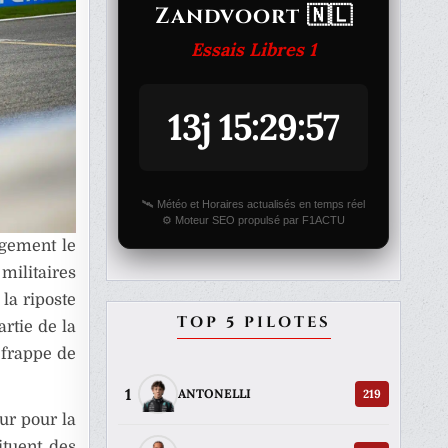
Zandvoort 🇳🇱
Essais Libres 1
13j 15:29:57
🛰️ Météo et Horaires actualisés en temps réel
⚙️ Moteur SEO propulsé par F1ACTU
rgement le
militaires
 la riposte
TOP 5 PILOTES
rtie de la
 frappe de
1
219
ANTONELLI
ur pour la
ituent des