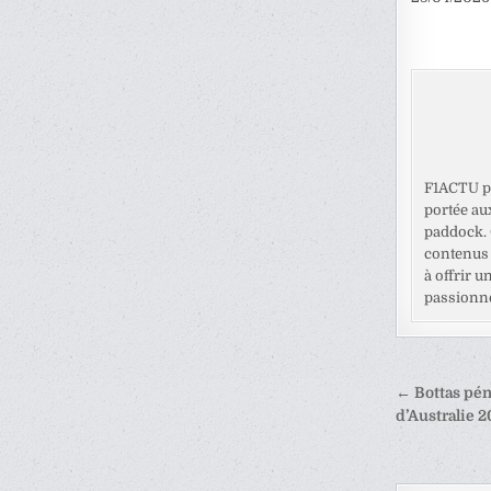
F1ACTU pr
portée au
paddock. C
contenus 
à offrir u
passionné
Naviga
← Bottas péna
de
d’Australie 2
l’articl