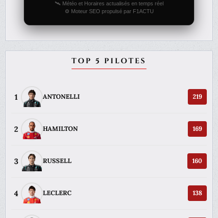
🛰️ Météo et Horaires actualisés en temps réel
⚙️ Moteur SEO propulsé par F1ACTU
TOP 5 PILOTES
1
ANTONELLI
219
2
HAMILTON
169
3
RUSSELL
160
4
LECLERC
138