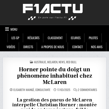
Skip
F1ACTU
to
content
MENU
LES GP
RÉSULTATS
CLASSEMENT
ECURIES
PILOTES
VIDÉOS
DIRECTS
A PROPOS DE NOUS
CONTACT
NOS AMIS
POSTED
AUSTRALIE
,
MCLAREN
,
NEWS
,
RED BULL
IN
Horner pointe du doigt un
phénomène inhabituel chez
McLaren
SUR
ELISABETH MAINGÉ, CONSULTANTE
17/03/2025
2 COMMENTAIRES
HORNER
POINTE
DU
La gestion des pneus de McLaren
DOIGT
interpelle Christian Horner : montée
UN
PHÉNOMÈN