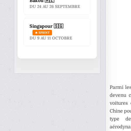
Bakou 🇦🇿
DU 24 AU 26 SEPTEMBRE
Singapour 🇸🇬
🔥 SPRINT
DU 9 AU 11 OCTOBRE
Parmi le
devenu cr
voitures
Chine pou
type de
aérodyna