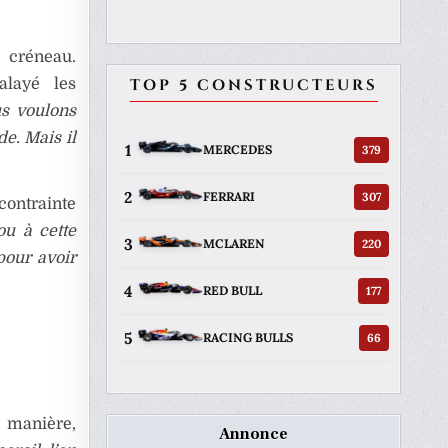
 créneau.
TOP 5 CONSTRUCTEURS
alayé les
s voulons
de. Mais il
1
379
MERCEDES
2
307
FERRARI
ontrainte
ou à cette
3
220
MCLAREN
pour avoir
4
177
RED BULL
5
66
RACING BULLS
e manière,
Annonce