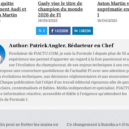
quitte
Gasly vise le titre de
Aston Martin v
ement Audi et
champion du monde
suprématie en
n Martin
2026 de F1
1
6
18/08/2025
16/04/2025
X
FACEBOOK
LINKEDIN
Author:
Patrick Angler, Rédacteur en Chef
Fondateur de F1ACTU.COM, je suis la Formule 1 depuis plus de 35 a
expérience me permet d’apporter un regard à la fois passionné et 
sur l’évolution du championnat, de ses enjeux techniques à ses cou
opose une couverture quotidienne de l’actualité F1 avec une attention pa
x évolutions techniques, aux décisions réglementaires et aux mouveme
haque publication fait l’objet d’un travail éditorial rigoureux afin de gar
clairs, contextualisés et fiables. Média indépendant et spécialisé, F1ACT
ne information réactive, accessible et fidèle à l’exigence qu’attendent les
s de Formule 1.
tion
in peut se frotter les mains en
Ce changement à Suzuka a-t-il tu