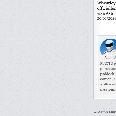
Wheatley 
officiell
vise Asto
20/03/202
F1ACTU pr
portée au
paddock. C
contenus 
à offrir u
passionné
Naviga
← Aston Mart