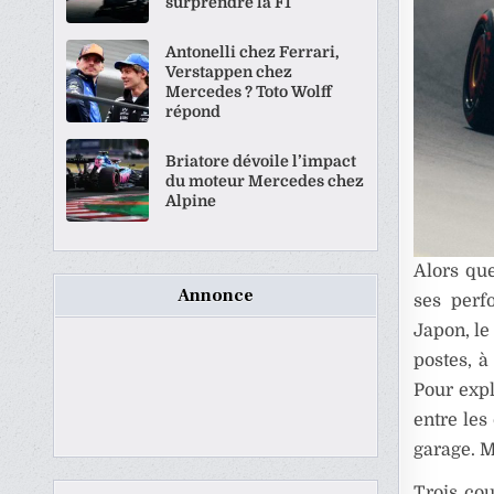
surprendre la F1
Antonelli chez Ferrari,
Verstappen chez
Mercedes ? Toto Wolff
répond
Briatore dévoile l’impact
du moteur Mercedes chez
Alpine
Alors qu
Annonce
ses perf
Japon, l
postes, à
Pour expl
entre le
garage. M
Trois co