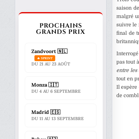
saison de
malgré un
PROCHAINS
suivre le
GRANDS PRIX
final de 
britanniq
Zandvoort 🇳🇱
Interrogé
🔥 SPRINT
pas tout 
DU 21 AU 23 AOÛT
entre les
tout en p
Monza 🇮🇹
Il espère
DU 4 AU 6 SEPTEMBRE
de comble
Madrid 🇪🇸
DU 11 AU 13 SEPTEMBRE