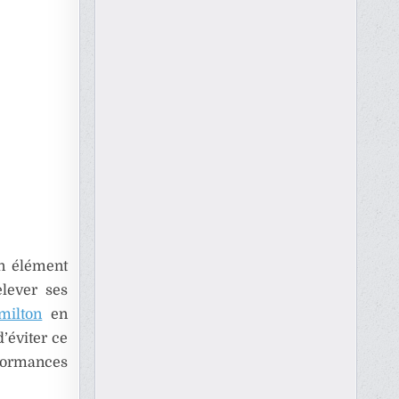
un élément
elever ses
milton
en
’éviter ce
ormances