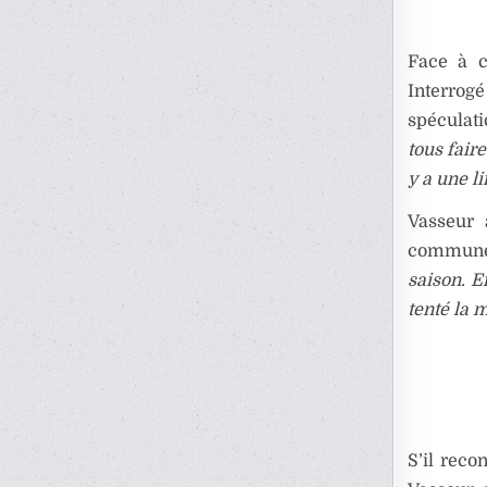
Face à c
Interro
spéculat
tous faire
y a une li
Vasseur 
commune 
saison. E
tenté la 
S’il reco