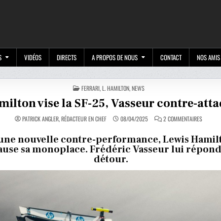
M
S
VIDÉOS
DIRECTS
A PROPOS DE NOUS
CONTACT
NOS AMIS
POSTED
FERRARI
,
L. HAMILTON
,
NEWS
IN
ilton vise la SF-25, Vasseur contre-att
SUR
PATRICK ANGLER, RÉDACTEUR EN CHEF
08/04/2025
2 COMMENTAIRES
HAMILT
VISE
LA
une nouvelle contre-performance, Lewis Hamil
SF-
ause sa monoplace. Frédéric Vasseur lui répond
25,
VASSEU
détour.
CONTRE-
ATTAQU