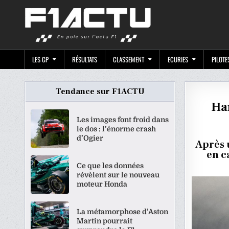
Skip
F1ACTU.CO
to
content
LES GP
RÉSULTATS
CLASSEMENT
ECURIES
PILOTE
Tendance sur F1ACTU
Ham
Les images font froid dans
le dos : l’énorme crash
d’Ogier
Après 
en c
Ce que les données
révèlent sur le nouveau
moteur Honda
La métamorphose d’Aston
Martin pourrait