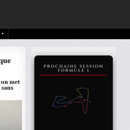
aque
PROCHAINE SESSION
FORMULE 1
ON
ton met
 sans
R
E