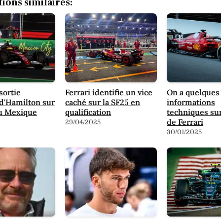
tions similaires:
sortie
Ferrari identifie un vice
On a quelques
 d'Hamilton sur
caché sur la SF25 en
informations
au Mexique
qualification
techniques sur
de Ferrari
29/04/2025
30/01/2025