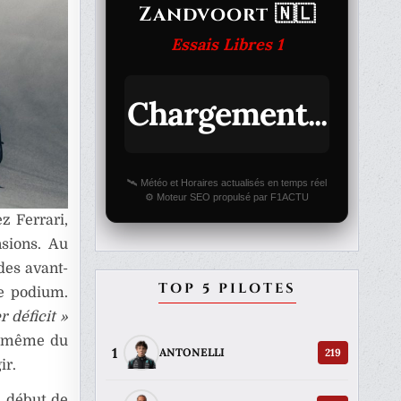
Zandvoort 🇳🇱
Essais Libres 1
Chargement...
🛰️ Météo et Horaires actualisés en temps réel
⚙️ Moteur SEO propulsé par F1ACTU
 Ferrari,
nsions. Au
des avant-
TOP 5 PILOTES
le podium.
r déficit »
in même du
1
219
ANTONELLI
ir.
e début de