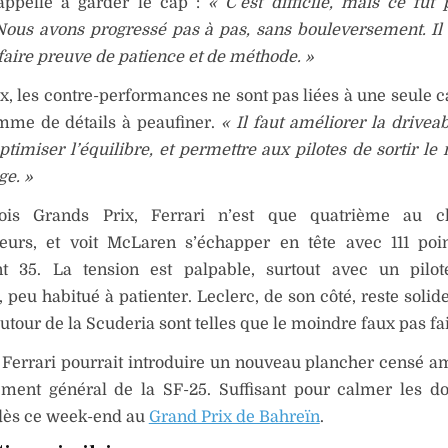
appelle à garder le cap :
« C’est difficile, mais ce fut 
Nous avons progressé pas à pas, sans bouleversement. Il
aire preuve de patience et de méthode. »
x, les contre-performances ne sont pas liées à une seule 
mme de détails à peaufiner.
« Il faut améliorer la driveab
optimiser l’équilibre, et permettre aux pilotes de sortir 
ge. »
ois Grands Prix, Ferrari n’est que quatrième au c
teurs, et voit McLaren s’échapper en tête avec 111 poi
t 35. La tension est palpable, surtout avec un pil
 peu habitué à patienter. Leclerc, de son côté, reste solid
autour de la Scuderia sont telles que le moindre faux pas fai
 Ferrari pourrait introduire un nouveau plancher censé am
ment général de la SF-25. Suffisant pour calmer les d
dès ce week-end au
Grand Prix de Bahreïn
.