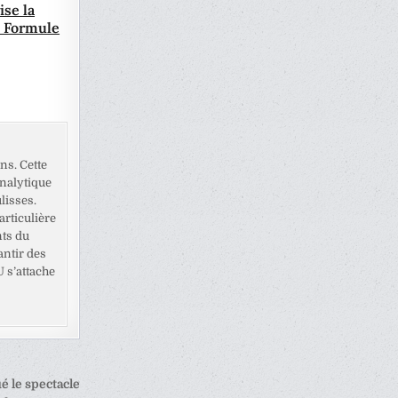
ise la
 Formule
ns. Cette
analytique
lisses.
rticulière
nts du
antir des
U s’attache
é le spectacle