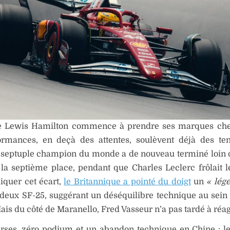
e Lewis Hamilton commence à prendre ses marques chez
ormances, en deçà des attentes, soulèvent déjà des te
e septuple champion du monde a de nouveau terminé loin 
 la septième place, pendant que Charles Leclerc frôlait 
iquer cet écart,
le Britannique a pointé du doigt
un
« lége
s deux SF-25, suggérant un déséquilibre technique au se
ais du côté de Maranello, Fred Vasseur n’a pas tardé à réag
urses, zéro podium et un abandon technique en Chine : l