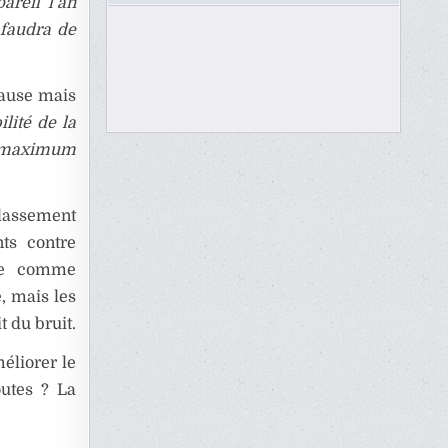
pareil l’an
 faudra de
cause mais
ilité de la
le maximum
lassement
nts contre
ote comme
e, mais les
t du bruit.
éliorer le
outes ? La