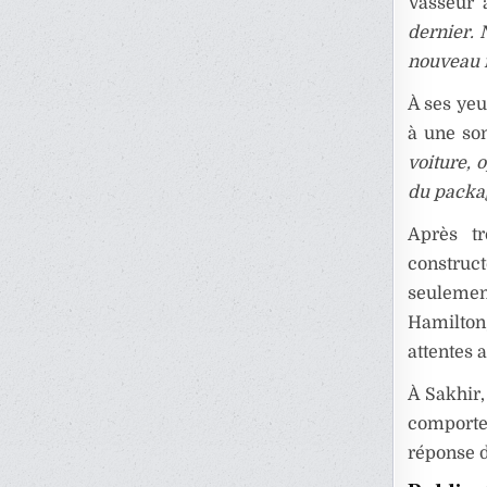
Vasseur 
dernier. 
nouveau f
À ses yeu
à une so
voiture, 
du packa
Après tr
construc
seulemen
Hamilton,
attentes 
À Sakhir,
comporte
réponse 