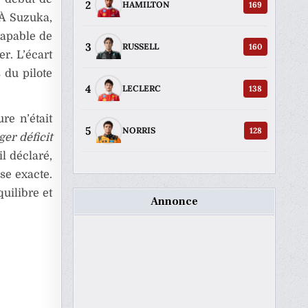
2
169
HAMILTON
 À Suzuka,
capable de
3
160
RUSSELL
r. L’écart
s du pilote
4
138
LECLERC
re n’était
5
128
NORRIS
ger déficit
-il déclaré,
use exacte.
quilibre et
Annonce