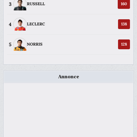
3
RUSSELL
160
4
LECLERC
138
5
NORRIS
128
Annonce