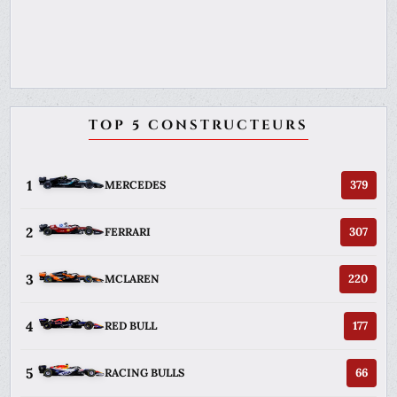
TOP 5 CONSTRUCTEURS
1
379
MERCEDES
2
307
FERRARI
3
220
MCLAREN
4
177
RED BULL
5
66
RACING BULLS