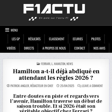
Skip
F1ACTU
to
content
MENU
LES GP
RÉSULTATS
CLASSEMENT
ECURIES
PILOTES
VIDÉOS
DIRECTS
A PROPOS DE NOUS
CONTACT
NOS AMIS
POSTED
FERRARI
,
L. HAMILTON
,
NEWS
IN
Hamilton a-t-il déjà abdiqué en
attendant les règles 2026 ?
ON
PATRICK ANGLER, RÉDACTEUR EN CHEF
25/04/2025
LEAVE A COMMENT
HAMILT
A-
T-
Entre doutes en piste et regards vers
IL
l’avenir, Hamilton traverse un début de
DÉJÀ
ABDIQU
saison trouble. Et si 2026 était son
EN
ATTEND
véritable objectif chez Ferrari ?