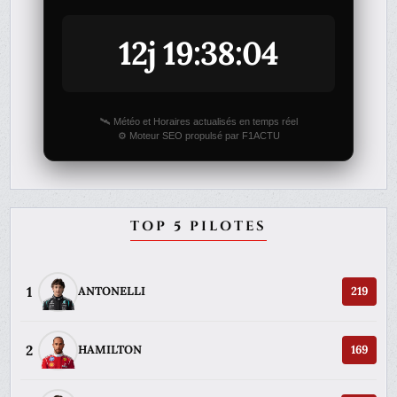
12j 19:38:04
🛰️ Météo et Horaires actualisés en temps réel
⚙️ Moteur SEO propulsé par F1ACTU
TOP 5 PILOTES
1
ANTONELLI
219
2
HAMILTON
169