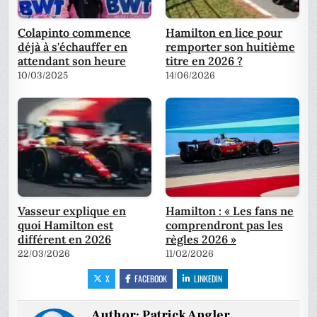
Colapinto commence
Hamilton en lice pour
déjà à s'échauffer en
remporter son huitième
attendant son heure
titre en 2026 ?
10/03/2025
14/06/2026
Vasseur explique en
Hamilton : « Les fans ne
quoi Hamilton est
comprendront pas les
différent en 2026
règles 2026 »
22/03/2026
11/02/2026
X
FACEBOOK
LINKEDIN
Author:
Patrick Angler,