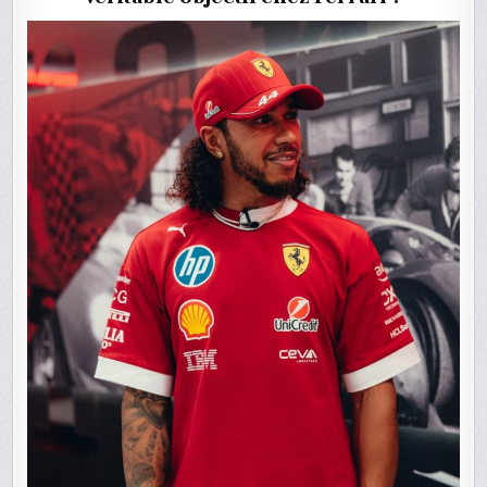
LES
RÈGLES
2026
?