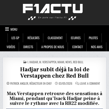
Skip
F1ACTU
to
content
MENU
LES GP
RÉSULTATS
CLASSEMENT
ECURIES
PILOTES
VIDÉOS
DIRECTS
A PROPOS DE NOUS
CONTACT
NOS AMIS
POSTED
I. HADJAR
,
M. VERSTAPPEN
,
MIAMI
,
NEWS
,
RED BULL
IN
Hadjar subit déjà la loi de
Verstappen chez Red Bull
ON
PATRICK ANGLER, RÉDACTEUR EN CHEF
03/05/2026
LEAVE A COMMENT
HADJAR
SUBIT
DÉJÀ
Max Verstappen retrouve des sensations à
LA
Miami, pendant qu’Isack Hadjar peine à
LOI
DE
suivre le rythme avec la RB22 modifiée.
VERSTA
CHEZ