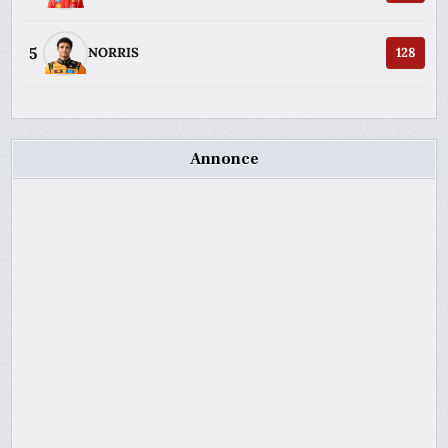
5
NORRIS
128
Annonce