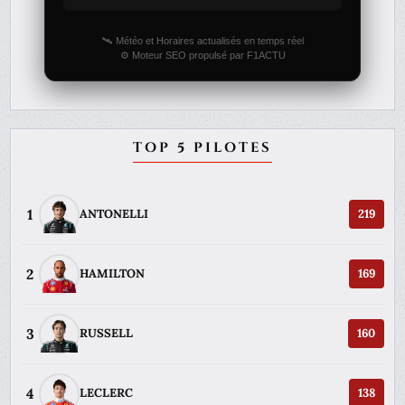
🛰️ Météo et Horaires actualisés en temps réel
⚙️ Moteur SEO propulsé par F1ACTU
TOP 5 PILOTES
1
ANTONELLI
219
2
HAMILTON
169
3
RUSSELL
160
4
LECLERC
138