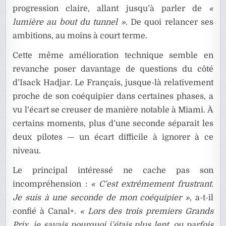
progression claire, allant jusqu’à parler de
«
lumière au bout du tunnel »
. De quoi relancer ses
ambitions, au moins à court terme.
Cette même amélioration technique semble en
revanche poser davantage de questions du côté
d’Isack Hadjar. Le Français, jusque-là relativement
proche de son coéquipier dans certaines phases, a
vu l’écart se creuser de manière notable à Miami. À
certains moments, plus d’une seconde séparait les
deux pilotes — un écart difficile à ignorer à ce
niveau.
Le principal intéressé ne cache pas son
incompréhension :
« C’est extrêmement frustrant.
Je suis à une seconde de mon coéquipier »
, a-t-il
confié à Canal+.
« Lors des trois premiers Grands
Prix, je savais pourquoi j’étais plus lent, ou parfois