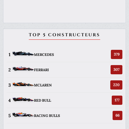
TOP 5 CONSTRUCTEURS
1
379
MERCEDES
2
307
FERRARI
3
220
MCLAREN
4
177
RED BULL
5
66
RACING BULLS