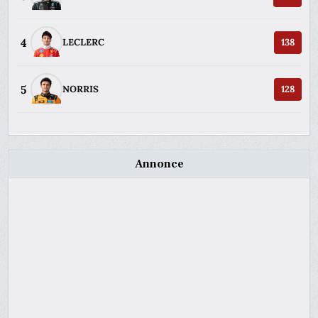
4
LECLERC
138
5
NORRIS
128
Annonce