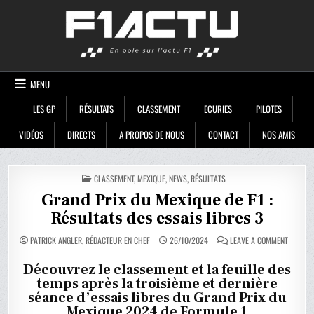
Skip
F1ACTU
to
content
MENU
LES GP
RÉSULTATS
CLASSEMENT
ECURIES
PILOTES
VIDÉOS
DIRECTS
A PROPOS DE NOUS
CONTACT
NOS AMIS
POSTED
CLASSEMENT
,
MEXIQUE
,
NEWS
,
RÉSULTATS
IN
Grand Prix du Mexique de F1 :
Résultats des essais libres 3
ON
PATRICK ANGLER, RÉDACTEUR EN CHEF
26/10/2024
LEAVE A COMMENT
GRAND
PRIX
DU
Découvrez le classement et la feuille des
MEXIQU
temps après la troisième et dernière
DE
F1
séance d’essais libres du Grand Prix du
:
RÉSULT
Mexique 2024 de Formule 1