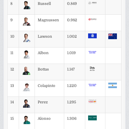
8
Russell
0.849
9
Magnussen
0.982
10
Lawson
1.002
11
Albon
1.019
12
Bottas
1.147
13
Colapinto
1.220
14
Perez
1.295
15
Alonso
1.306