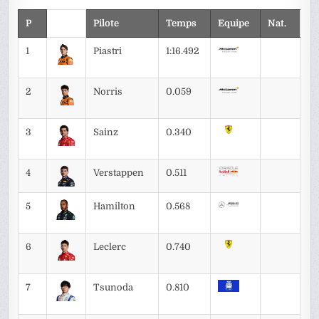
P
Pilote
Temps
Equipe
Nat.
1
Piastri
1:16.492
2
Norris
0.059
3
Sainz
0.340
4
Verstappen
0.511
5
Hamilton
0.568
6
Leclerc
0.740
7
Tsunoda
0.810