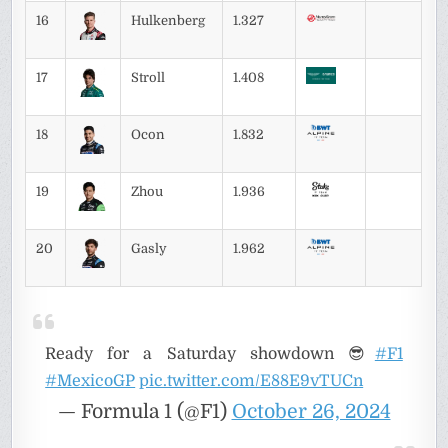
16
Hulkenberg
1.327
17
Stroll
1.408
18
Ocon
1.832
19
Zhou
1.936
20
Gasly
1.962
Ready for a Saturday showdown 😎
#F1
#MexicoGP
pic.twitter.com/E88E9vTUCn
— Formula 1 (@F1)
October 26, 2024