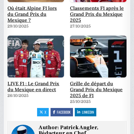
Où était Alpine F1 lors
Classements F1 après le
du Grand Prix du
Grand Prix du Mexique
Mexique ?
2025
29/10/2025
27/10/2025
LIVE F1 : Le Grand Prix
Grille de départ du
du Mexique en direct
Grand Prix du Mexique
2025 de F1
26/10/2025
25/10/2025
X
FACEBOOK
LINKEDIN
Author:
Patrick Angler,
Rédacteur en Chef