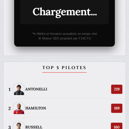
Chargement...
🛰️ Météo et Horaires actualisés en temps réel
⚙️ Moteur SEO propulsé par F1ACTU
TOP 5 PILOTES
1
ANTONELLI
219
2
HAMILTON
169
3
RUSSELL
160