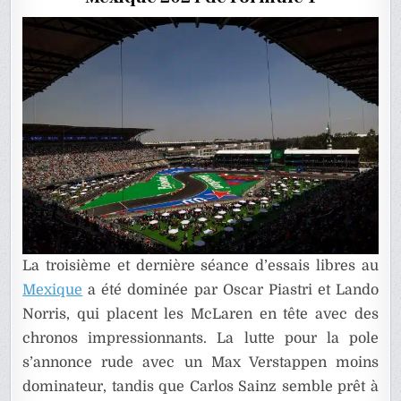
DES
ESSAIS
LIBRES
3
La troisième et dernière séance d’essais libres au
Mexique
a été dominée par Oscar Piastri et Lando
Norris, qui placent les McLaren en tête avec des
chronos impressionnants. La lutte pour la pole
s’annonce rude avec un Max Verstappen moins
dominateur, tandis que Carlos Sainz semble prêt à