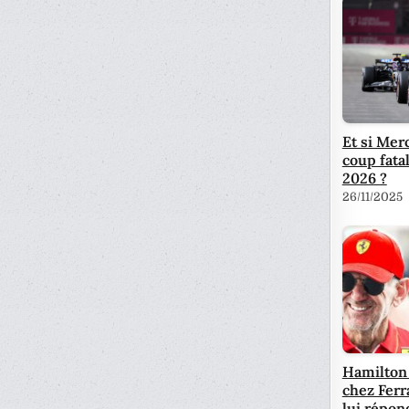
Et si Mer
coup fata
2026 ?
26/11/2025
Hamilton
chez Ferra
lui répon