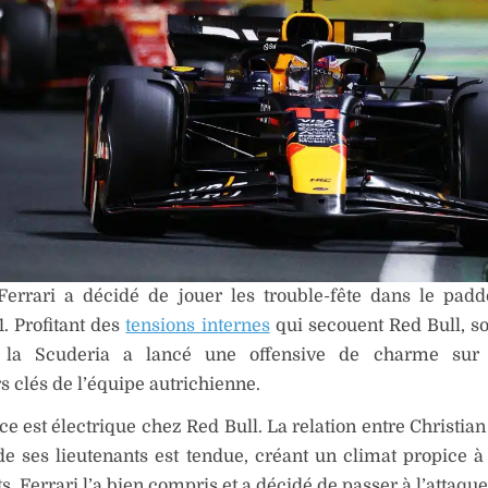
 Ferrari a décidé de jouer les trouble-fête dans le pad
. Profitant des
tensions internes
qui secouent Red Bull, so
, la Scuderia a lancé une offensive de charme sur 
s clés de l’équipe autrichienne.
e est électrique chez Red Bull. La relation entre Christian
de ses lieutenants est tendue, créant un climat propice à
s. Ferrari l’a bien compris et a décidé de passer à l’attaque