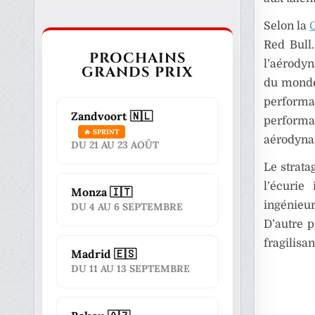
Selon la
Red Bull
PROCHAINS
l’aérody
GRANDS PRIX
du monde 
performa
Zandvoort 🇳🇱
perform
🔥 SPRINT
aérodyna
DU 21 AU 23 AOÛT
Le strata
l’écurie
Monza 🇮🇹
ingénieur
DU 4 AU 6 SEPTEMBRE
D’autre p
fragilisan
Madrid 🇪🇸
DU 11 AU 13 SEPTEMBRE