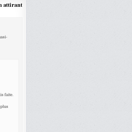
n attirant
uasi-
s faite.
 plus