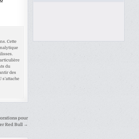
ns. Cette
analytique
lisses.
rticulière
nts du
antir des
U s’attache
orations pour
ier Red Bull →