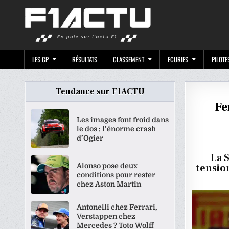
Skip
F1ACTU.CO
to
content
LES GP
RÉSULTATS
CLASSEMENT
ECURIES
PILOTE
Tendance sur F1ACTU
Fe
Les images font froid dans
le dos : l’énorme crash
d’Ogier
La 
Alonso pose deux
tensio
conditions pour rester
chez Aston Martin
Antonelli chez Ferrari,
Verstappen chez
Mercedes ? Toto Wolff