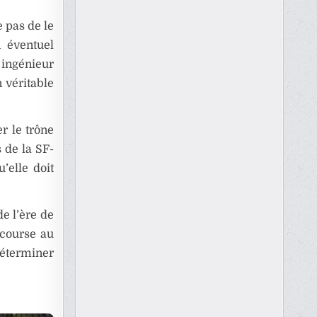
 pas de le
n éventuel
 ingénieur
n véritable
r le trône
 de la SF-
’elle doit
e l’ère de
 course au
 déterminer