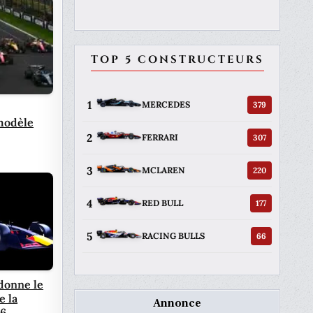
TOP 5 CONSTRUCTEURS
1
379
MERCEDES
modèle
2
307
FERRARI
3
220
MCLAREN
4
177
RED BULL
5
66
RACING BULLS
donne le
e la
Annonce
26