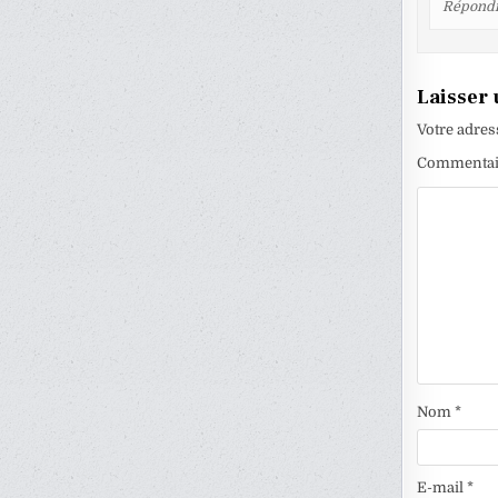
Répond
Laisser
Votre adres
Commenta
Nom
*
E-mail
*