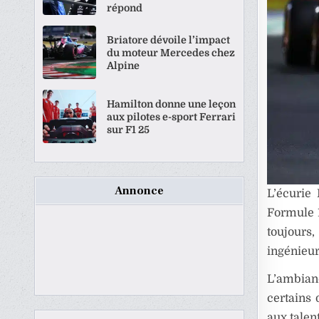
répond
Briatore dévoile l’impact
du moteur Mercedes chez
Alpine
Hamilton donne une leçon
aux pilotes e-sport Ferrari
sur F1 25
Annonce
L’écurie
Formule 1
toujours
ingénieur
L’ambianc
certains 
aux talent