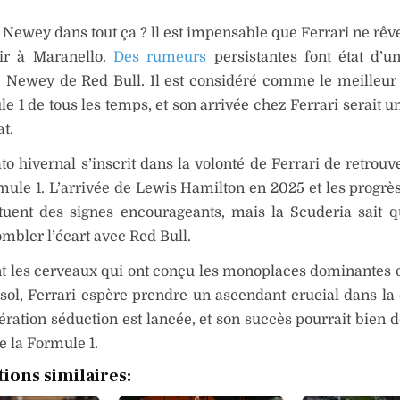
 Newey dans tout ça ? ll est impensable que Ferrari ne rêve
nir à Maranello.
Des rumeurs
persistantes font état d’u
e Newey de Red Bull. Il est considéré comme le meilleur
e 1 de tous les temps, et son arrivée chez Ferrari serait u
at.
o hivernal s’inscrit dans la volonté de Ferrari de retrouve
mule 1. L’arrivée de Lewis Hamilton en 2025 et les progrès
tuent des signes encourageants, mais la Scuderia sait qu
mbler l’écart avec Red Bull.
nt les cerveaux qui ont conçu les monoplaces dominantes d
e sol, Ferrari espère prendre un ascendant crucial dans la
opération séduction est lancée, et son succès pourrait bien
e la Formule 1.
tions similaires: