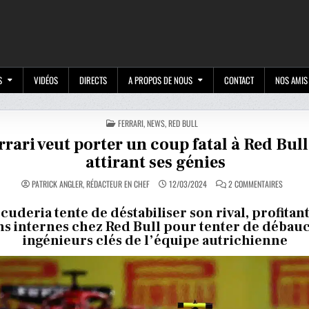
M
S
VIDÉOS
DIRECTS
A PROPOS DE NOUS
CONTACT
NOS AMIS
POSTED
FERRARI
,
NEWS
,
RED BULL
IN
rrari veut porter un coup fatal à Red Bull
attirant ses génies
SUR
PATRICK ANGLER, RÉDACTEUR EN CHEF
12/03/2024
2 COMMENTAIRES
FERRARI
VEUT
PORTER
Scuderia tente de déstabiliser son rival, profitan
UN
ns internes chez Red Bull pour tenter de débauc
COUP
FATAL
ingénieurs clés de l’équipe autrichienne
À
RED
BULL
EN
ATTIRAN
SES
GÉNIES