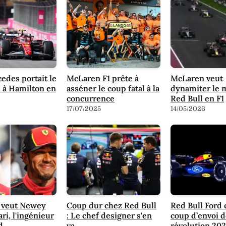
cedes portait le
McLaren F1 prête à
McLaren veut
l à Hamilton en
asséner le coup fatal à la
dynamiter le 
concurrence
Red Bull en F1
17/07/2025
14/05/2026
 veut Newey
Coup dur chez Red Bull
Red Bull Ford 
ri, l'ingénieur
: Le chef designer s'en
coup d’envoi d
d
va
révolution 20