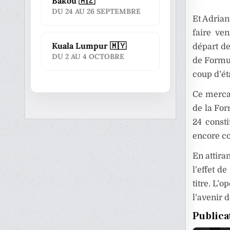
Bakou 🇦🇿
DU 24 AU 26 SEPTEMBRE
Et Adrian
faire ve
Kuala Lumpur 🇲🇾
départ d
DU 2 AU 4 OCTOBRE
de Formul
coup d’ét
Ce mercat
de la For
24 consti
encore co
En attira
l’effet d
titre. L’
l’avenir d
Publica