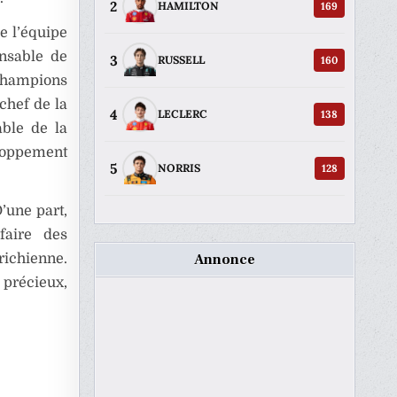
2
169
HAMILTON
de l’équipe
onsable de
3
160
RUSSELL
 champions
chef de la
4
138
LECLERC
ble de la
loppement
5
128
NORRIS
’une part,
-faire des
Annonce
richienne.
 précieux,