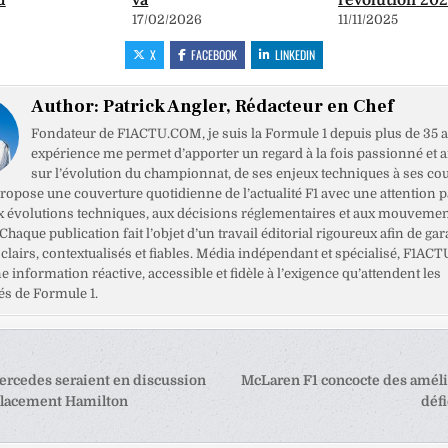
17/02/2026
11/11/2025
X
FACEBOOK
LINKEDIN
Author:
Patrick Angler, Rédacteur en Chef
Fondateur de F1ACTU.COM, je suis la Formule 1 depuis plus de 35 a
expérience me permet d’apporter un regard à la fois passionné et 
sur l’évolution du championnat, de ses enjeux techniques à ses cou
opose une couverture quotidienne de l’actualité F1 avec une attention pa
x évolutions techniques, aux décisions réglementaires et aux mouveme
haque publication fait l’objet d’un travail éditorial rigoureux afin de gar
clairs, contextualisés et fiables. Média indépendant et spécialisé, F1ACT
ne information réactive, accessible et fidèle à l’exigence qu’attendent les
s de Formule 1.
tion
ercedes seraient en discussion
McLaren F1 concocte des améli
placement Hamilton
déf
e