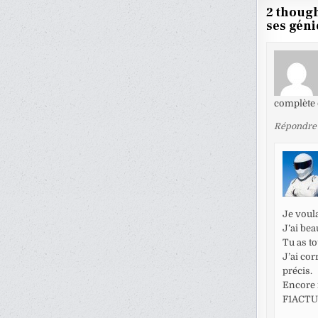
2 though
ses géni
complète 
Répondre
Je voul
J’ai bea
Tu as to
J’ai cor
précis.
Encore 
F1ACTU