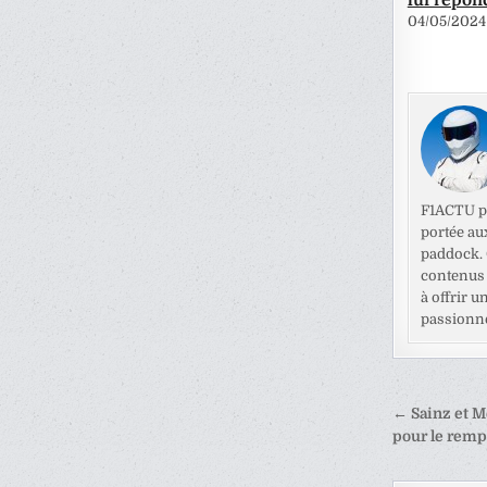
04/05/2024
F1ACTU pr
portée au
paddock. C
contenus 
à offrir u
passionné
Naviga
← Sainz et M
de
pour le rem
l’articl