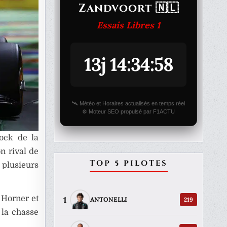
Zandvoort 🇳🇱
Essais Libres 1
13j 14:34:58
🛰️ Météo et Horaires actualisés en temps réel
⚙️ Moteur SEO propulsé par F1ACTU
dock de la
n rival de
TOP 5 PILOTES
plusieurs
 Horner et
1
219
ANTONELLI
 la chasse
.