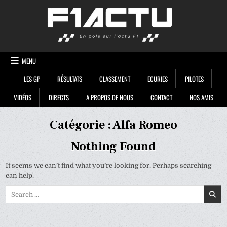
Skip
F1ACTU
to
content
MENU
LES GP
RÉSULTATS
CLASSEMENT
ECURIES
PILOTES
VIDÉOS
DIRECTS
A PROPOS DE NOUS
CONTACT
NOS AMIS
Catégorie :
Alfa Romeo
Nothing Found
It seems we can’t find what you’re looking for. Perhaps searching
can help.
Search
for: