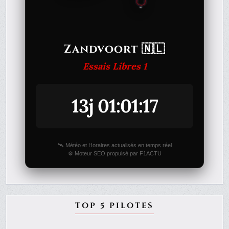
Zandvoort 🇳🇱
Essais Libres 1
13j 01:01:17
🛰️ Météo et Horaires actualisés en temps réel
⚙️ Moteur SEO propulsé par F1ACTU
TOP 5 PILOTES