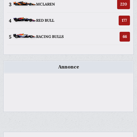
3
220
MCLAREN
4
177
RED BULL
5
66
RACING BULLS
Annonce