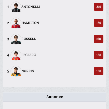
1
ANTONELLI
219
2
HAMILTON
169
3
RUSSELL
160
4
LECLERC
138
5
NORRIS
128
Annonce