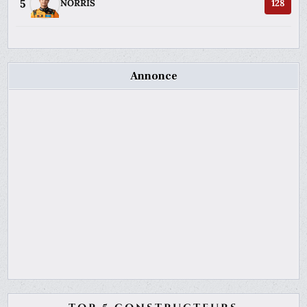
5
NORRIS
128
Annonce