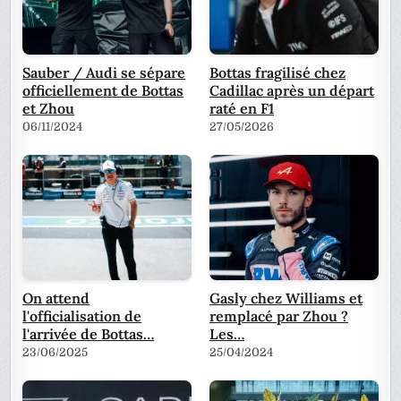
Sauber / Audi se sépare
Bottas fragilisé chez
officiellement de Bottas
Cadillac après un départ
et Zhou
raté en F1
06/11/2024
27/05/2026
On attend
Gasly chez Williams et
l'officialisation de
remplacé par Zhou ?
l'arrivée de Bottas…
Les…
23/06/2025
25/04/2024