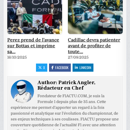
Perez prend de l’avance
Cadillac devra patienter
sur Bottas et imprime
avant de profiter de
sa…
toute…
16/10/2025
27/08/2025
X
FACEBOOK
LINKEDIN
Author:
Patrick Angler,
Rédacteur en Chef
Fondateur de F1ACTU.COM, je suis la
Formule 1 depuis plus de 35 ans. Cette
expérience me permet d’apporter un regard à la fois
passionné et analytique sur l’évolution du championnat, de
ses enjeux techniques à ses coulisses. F1ACTU propose une
couverture quotidienne de l’actualité F1 avec une attention