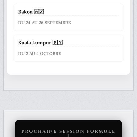
Bakou 🇦🇿
DU 24 AU 26 SEPTEMBRE
Kuala Lumpur 🇲🇾
DU 2 AU 4 OCTOBRE
PROCHAINE SESSION FORMULE
1