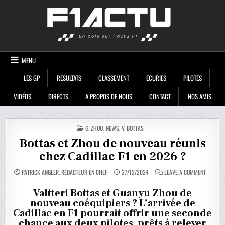
Skip
F1ACTU
to
content
MENU
LES GP
RÉSULTATS
CLASSEMENT
ECURIES
PILOTES
VIDÉOS
DIRECTS
A PROPOS DE NOUS
CONTACT
NOS AMIS
POSTED
G. ZHOU
,
NEWS
,
V. BOTTAS
IN
Bottas et Zhou de nouveau réunis
chez Cadillac F1 en 2026 ?
ON
PATRICK ANGLER, RÉDACTEUR EN CHEF
27/12/2024
LEAVE A COMMENT
BOTTAS
ET
ZHOU
Valtteri Bottas et Guanyu Zhou de
DE
nouveau coéquipiers ? L’arrivée de
NOUVEA
RÉUNIS
Cadillac en F1 pourrait offrir une seconde
CHEZ
CADILLA
chance aux deux pilotes, prêts à relever