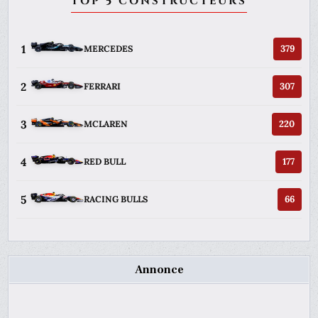
TOP 5 CONSTRUCTEURS
1
379
MERCEDES
2
307
FERRARI
3
220
MCLAREN
4
177
RED BULL
5
66
RACING BULLS
Annonce