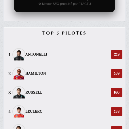
⚙️ Moteur SEO propulsé par F1ACTU
TOP 5 PILOTES
1
ANTONELLI
219
2
HAMILTON
169
3
RUSSELL
160
4
LECLERC
138