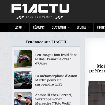
Skip
F1ACTU.CO
to
content
LES GP
RÉSULTATS
CLASSEMENT
ECURIES
PILOTE
Tendance sur F1ACTU
Les images font froid dans
le dos : l’énorme crash
d’Ogier
Moi
préfère
La métamorphose d’Aston
Martin pourrait
surprendre la F1
Antonelli chez Ferrari,
Verstappen chez
Mercedes ? Toto Wolff