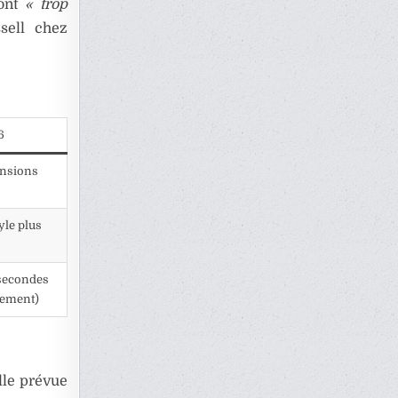
sont
« trop
sell chez
6
ensions
yle plus
secondes
alement)
ille prévue