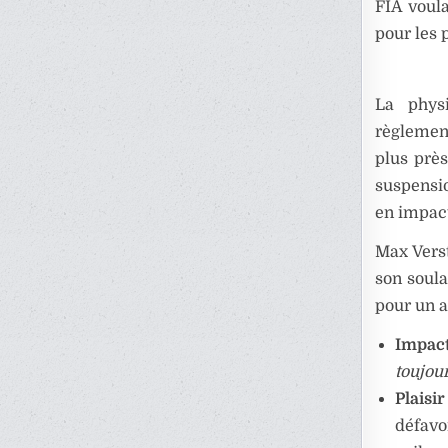
FIA voula
pour les 
La phys
règlement
plus prè
suspensio
en impact
Max Vers
son soula
pour un a
Impact
toujou
Plaisir
défavo