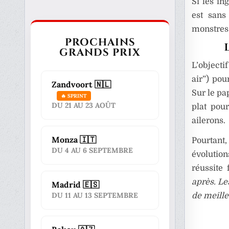
Si les in
est sans
monstres 
PROCHAINS
GRANDS PRIX
L’objecti
air”) pou
Zandvoort 🇳🇱
Sur le pap
🔥 SPRINT
DU 21 AU 23 AOÛT
plat pou
ailerons.
Monza 🇮🇹
Pourtant
DU 4 AU 6 SEPTEMBRE
évolutio
réussite
après. Le
Madrid 🇪🇸
DU 11 AU 13 SEPTEMBRE
de meille