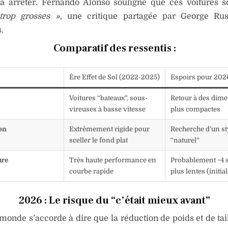
s à arrêter. Fernando Alonso souligne que ces voitures 
 trop grosses »
, une critique partagée par George Rus
.
Comparatif des ressentis :
Ère Effet de Sol (2022-2025)
Espoirs pour 202
Voitures “bateaux”, sous-
Retour à des dim
vireuses à basse vitesse
plus compactes
on
Extrêmement rigide pour
Recherche d’un st
sceller le fond plat
“naturel”
ure
Très haute performance en
Probablement ~4 
courbe rapide
plus lentes (initi
2026 : Le risque du “c’était mieux avant”
e monde s’accorde à dire que la réduction de poids et de ta