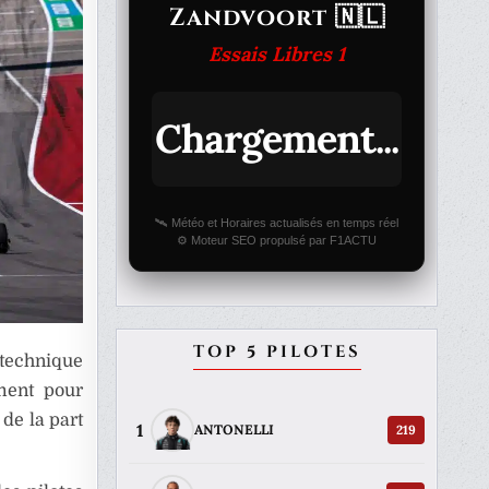
Zandvoort 🇳🇱
Essais Libres 1
Chargement...
🛰️ Météo et Horaires actualisés en temps réel
⚙️ Moteur SEO propulsé par F1ACTU
TOP 5 PILOTES
echnique
ement pour
 de la part
1
219
ANTONELLI