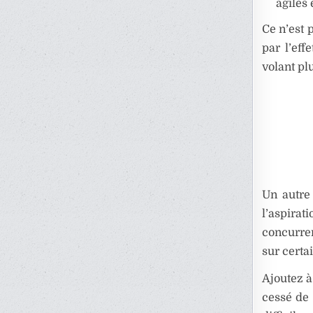
agiles 
Ce n’est 
par l’eff
volant pl
Un autre 
l’aspirat
concurre
sur certa
Ajoutez 
cessé de 