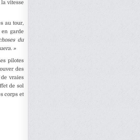
 la vitesse
s au tour,
 en garde
choses du
uera. »
es pilotes
rouver des
 de vraies
fet de sol
es corps et