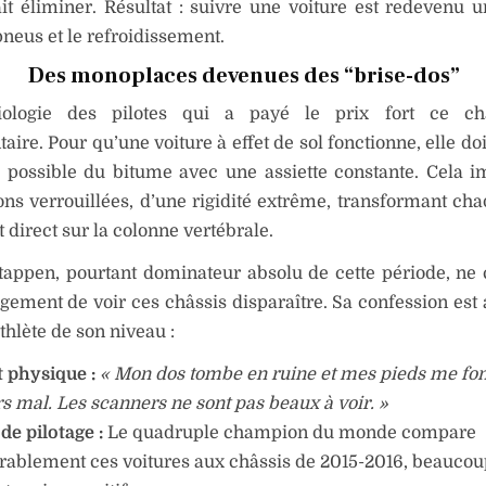
it éliminer. Résultat : suivre une voiture est redevenu u
pneus et le refroidissement.
Des monoplaces devenues des “brise-dos”
iologie des pilotes qui a payé le prix fort ce c
aire. Pour qu’une voiture à effet de sol fonctionne, elle doi
s possible du bitume avec une assiette constante. Cela 
ns verrouillées, d’une rigidité extrême, transformant ch
 direct sur la colonne vertébrale.
tappen, pourtant dominateur absolu de cette période, ne
gement de voir ces châssis disparaître. Sa confession est
thlète de son niveau :
 physique :
« Mon dos tombe en ruine et mes pieds me fon
rs mal. Les scanners ne sont pas beaux à voir. »
 de pilotage :
Le quadruple champion du monde compare
rablement ces voitures aux châssis de 2015-2016, beaucou