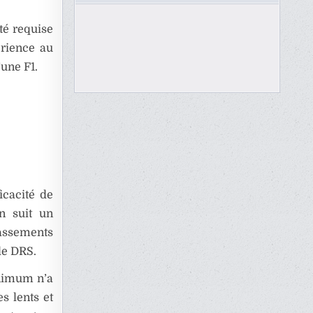
té requise
érience au
’une F1.
icacité de
on suit un
assements
de DRS.
inimum n’a
s lents et