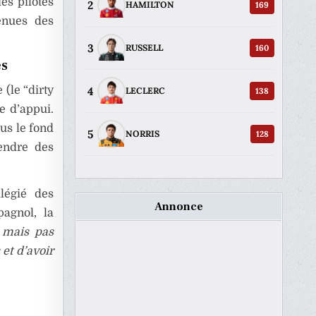
es pilotes
2
169
HAMILTON
enues des
3
160
RUSSELL
es
 (le “dirty
4
138
LECLERC
e d’appui.
ous le fond
5
128
NORRIS
pendre des
légié des
Annonce
pagnol, la
 mais pas
 et d’avoir