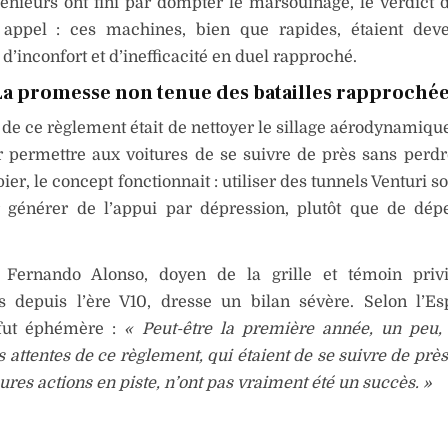
génieurs ont fini par dompter le marsouinage, le verdict d
 appel : ces machines, bien que rapides, étaient dev
d’inconfort et d’inefficacité en duel rapproché.
La promesse non tenue des batailles rapproché
f de ce règlement était de nettoyer le sillage aérodynamique
r permettre aux voitures de se suivre de près sans perdr
ier, le concept fonctionnait : utiliser des tunnels Venturi s
r générer de l’appui par dépression, plutôt que de dé
, Fernando Alonso, doyen de la grille et témoin privi
ns depuis l’ère V10, dresse un bilan sévère. Selon l’Es
 fut éphémère :
« Peut-être la première année, un peu,
s attentes de ce règlement, qui étaient de se suivre de près
ures actions en piste, n’ont pas vraiment été un succès. »