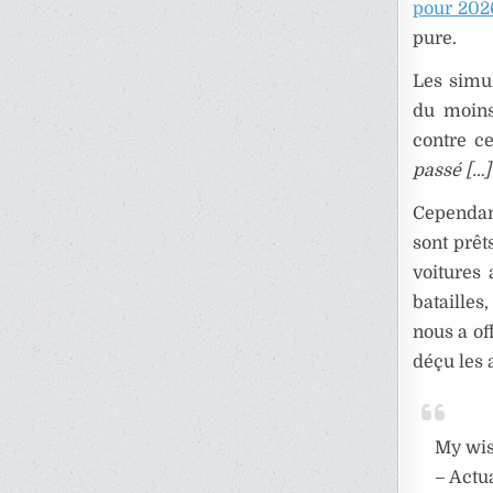
pour 202
pure.
Les simul
du moins
contre ce
passé […]
Cependant
sont prêt
voitures 
batailles
nous a of
déçu les 
My wis
– Actua