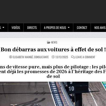
M
S
VIDÉOS
DIRECTS
A PROPOS DE NOUS
CONTACT
NOS AMIS
POSTED
NEWS
IN
Bon débarras aux voitures à effet de sol 
ON
ELISABETH MAINGÉ, CONSULTANTE
13/12/2025
LEAVE A COMMENT
BON
DÉBARRAS
AUX
ns de vitesse pure, mais plus de pilotage : les pi
VOITURES
nt déjà les promesses de 2026 à l’héritage des F1
À
EFFET
de sol
DE
SOL
!