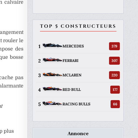
n calvaire
TOP 5 CONSTRUCTEURS
hangement
t rouler le
1
379
MERCEDES
impose des
aque bosse
2
307
FERRARI
3
220
MCLAREN
 cache pas
 alarmante
4
177
RED BULL
5
66
RACING BULLS
t
p plus
Annonce