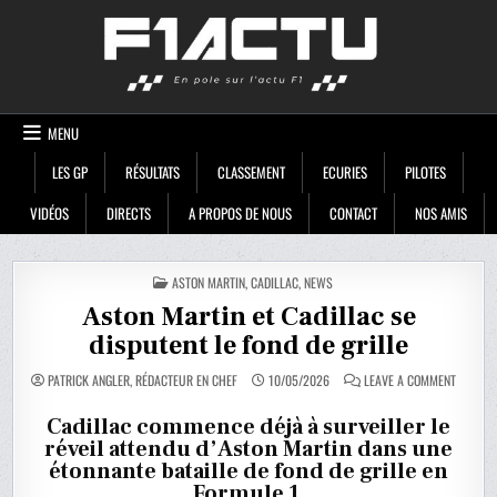
Skip
F1ACTU
to
content
MENU
LES GP
RÉSULTATS
CLASSEMENT
ECURIES
PILOTES
VIDÉOS
DIRECTS
A PROPOS DE NOUS
CONTACT
NOS AMIS
POSTED
ASTON MARTIN
,
CADILLAC
,
NEWS
IN
Aston Martin et Cadillac se
disputent le fond de grille
ON
PATRICK ANGLER, RÉDACTEUR EN CHEF
10/05/2026
LEAVE A COMMENT
ASTON
MARTIN
ET
Cadillac commence déjà à surveiller le
CADILLA
réveil attendu d’Aston Martin dans une
SE
DISPUTE
étonnante bataille de fond de grille en
LE
FOND
Formule 1.