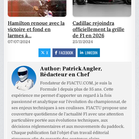
Hamilton renoue avec la
Cadillac rejoindra
victoire et fond en
officiellement la grille
larmes à…
de F1 en 2026
07/07/2024
25/11/2024
X
FACEBOOK
LINKEDIN
Author:
Patrick Angler,
Rédacteur en Chef
Fondateur de F1ACTU.COM, je suis la
Formule 1 depuis plus de 35 ans. Cette
expérience me permet d’apporter un regard à la fois
passionné et analytique sur l’évolution du championnat, de
ses enjeux techniques à ses coulisses. F1ACTU propose une
couverture quotidienne de l’actualité F1 avec une attention
particulière portée aux évolutions techniques, aux
décisions réglementaires et aux mouvements du paddock.
Chaque publication fait l’objet d’un travail éditorial
rigoureux afin de garantir des contenus clairs,