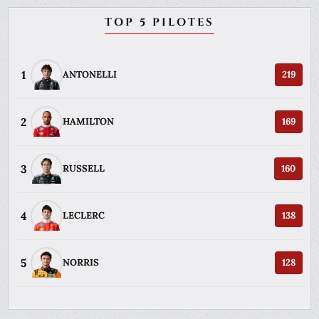
TOP 5 PILOTES
1
ANTONELLI
219
2
HAMILTON
169
3
RUSSELL
160
4
LECLERC
138
5
NORRIS
128