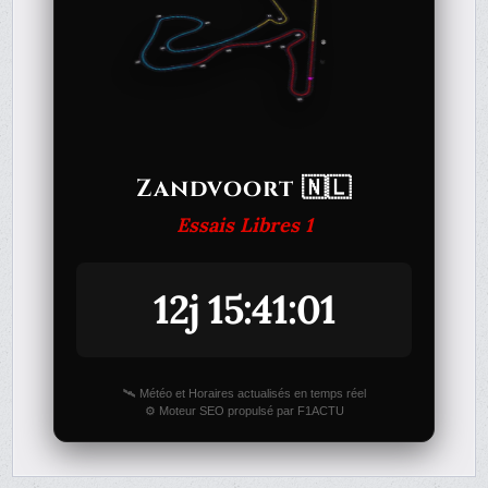
Zandvoort 🇳🇱
Essais Libres 1
12j 15:41:01
🛰️ Météo et Horaires actualisés en temps réel
⚙️ Moteur SEO propulsé par F1ACTU