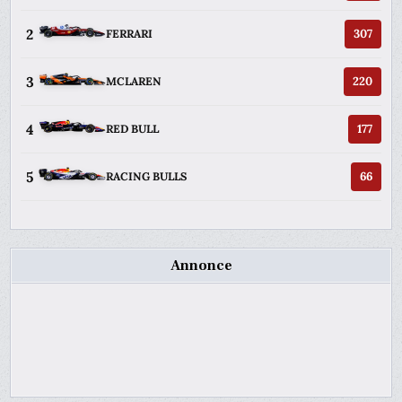
2
307
FERRARI
3
220
MCLAREN
4
177
RED BULL
5
66
RACING BULLS
Annonce