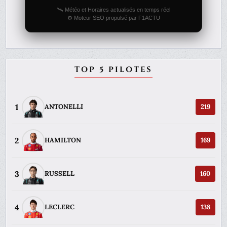
🛰️ Météo et Horaires actualisés en temps réel
⚙️ Moteur SEO propulsé par F1ACTU
TOP 5 PILOTES
1
ANTONELLI
219
2
HAMILTON
169
3
RUSSELL
160
4
LECLERC
138