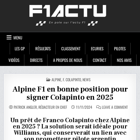
Skip
F1ACTU
to
content
MENU
LES GP
RÉSULTATS
CLASSEMENT
ECURIES
PILOTES
VIDÉOS
DIRECTS
A PROPOS DE NOUS
CONTACT
NOS AMIS
POSTED
ALPINE
,
F. COLAPINTO
,
NEWS
IN
Alpine F1 en bonne position pour
signer Colapinto en 2025
ON
PATRICK ANGLER, RÉDACTEUR EN CHEF
11/11/2024
LEAVE A COMMENT
ALPINE
F1
EN
Un prêt de Franco Colapinto chez Alpine
BONNE
en 2025 ? La solution serait idéale pour
POSITIO
POUR
Williams, qui conserverait un lien avec
SIGNER
COLAPIN
son prometteur pilote argentin