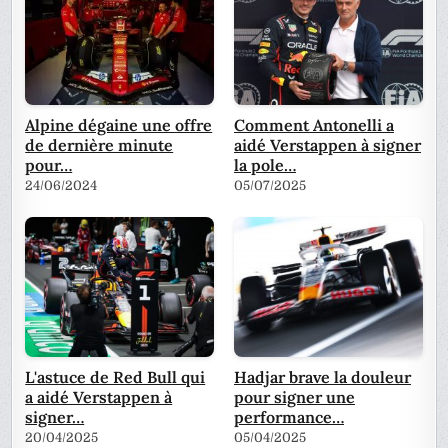
Alpine dégaine une offre
Comment Antonelli a
de dernière minute
aidé Verstappen à signer
pour…
la pole…
24/06/2024
05/07/2025
L'astuce de Red Bull qui
Hadjar brave la douleur
a aidé Verstappen à
pour signer une
signer…
performance…
20/04/2025
05/04/2025