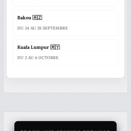
Bakou 🇦🇿
DU 24 AU 26 SEPTEMBRE
Kuala Lumpur 🇲🇾
DU 2 AU 4 OCTOBRE