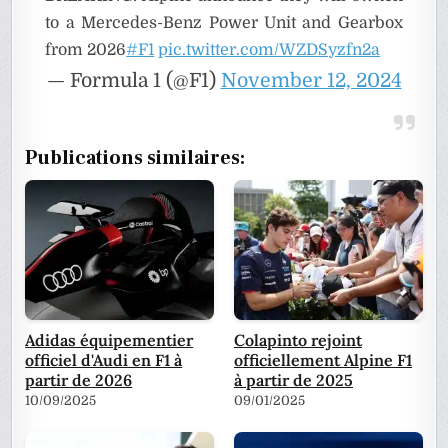
to a Mercedes-Benz Power Unit and Gearbox
from 2026
#F1
pic.twitter.com/WZDSyzfn2a
— Formula 1 (@F1)
November 12, 2024
Publications similaires:
Adidas équipementier
Colapinto rejoint
officiel d'Audi en F1 à
officiellement Alpine F1
partir de 2026
à partir de 2025
10/09/2025
09/01/2025