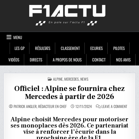
Skip
F1ACTU
to
content
MENU
LES GP
RÉSULTATS
CLASSEMENT
ECURIES
PILOTES
VIDÉOS
DIRECTS
A PROPOS DE NOUS
CONTACT
NOS AMIS
POSTED
ALPINE
,
MERCEDES
,
NEWS
IN
Officiel : Alpine se fournira chez
Mercedes à partir de 2026
ON
PATRICK ANGLER, RÉDACTEUR EN CHEF
12/11/2024
LEAVE A COMMENT
OFFICIEL
:
ALPINE
Alpine choisit Mercedes pour motoriser
SE
ses monoplaces dès 2026. Ce partenariat
FOURNIR
CHEZ
vise à renforcer l’écurie dans la
MERCED
À
prochaine ère de la F1.