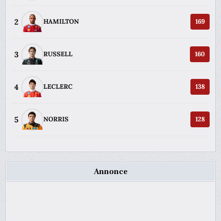
2
HAMILTON
169
3
RUSSELL
160
4
LECLERC
138
5
NORRIS
128
Annonce