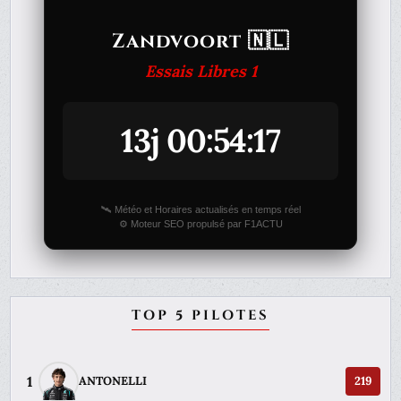
Zandvoort 🇳🇱
Essais Libres 1
13j 00:54:17
🛰️ Météo et Horaires actualisés en temps réel
⚙️ Moteur SEO propulsé par F1ACTU
TOP 5 PILOTES
1
ANTONELLI
219