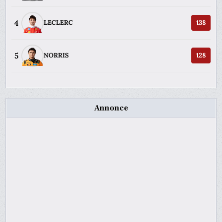
4
LECLERC
138
5
NORRIS
128
Annonce