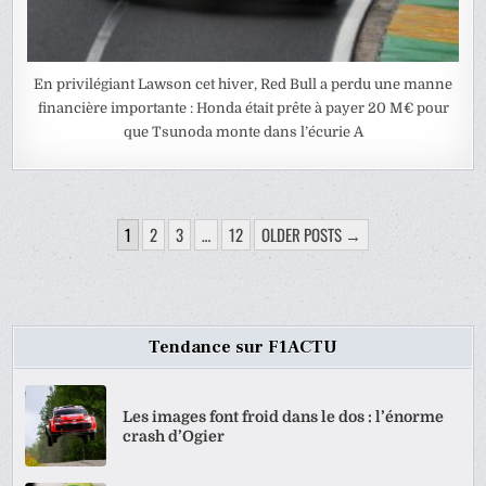
En privilégiant Lawson cet hiver, Red Bull a perdu une manne
financière importante : Honda était prête à payer 20 M€ pour
que Tsunoda monte dans l’écurie A
PAGINATION
1
2
3
…
12
OLDER POSTS →
DES
PUBLICATIONS
Tendance sur F1ACTU
Les images font froid dans le dos : l’énorme
crash d’Ogier