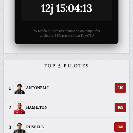
12j 15:04:13
🛰️ Météo et Horaires actualisés en temps réel
⚙️ Moteur SEO propulsé par F1ACTU
TOP 5 PILOTES
1
ANTONELLI
219
2
HAMILTON
169
3
RUSSELL
160