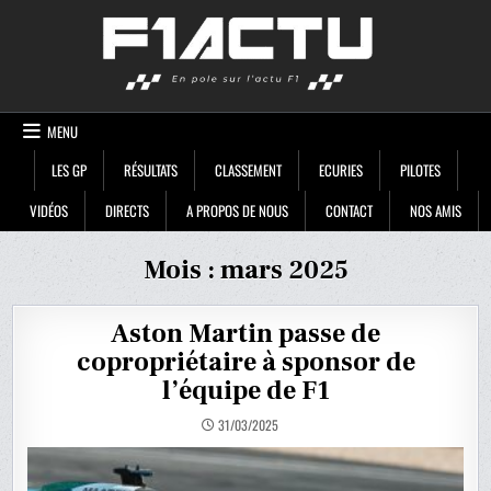
Skip
F1ACTU
to
content
MENU
LES GP
RÉSULTATS
CLASSEMENT
ECURIES
PILOTES
VIDÉOS
DIRECTS
A PROPOS DE NOUS
CONTACT
NOS AMIS
Mois :
mars 2025
Aston Martin passe de
copropriétaire à sponsor de
l’équipe de F1
31/03/2025