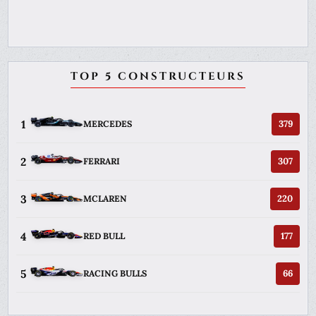
TOP 5 CONSTRUCTEURS
1
379
MERCEDES
2
307
FERRARI
3
220
MCLAREN
4
177
RED BULL
5
66
RACING BULLS