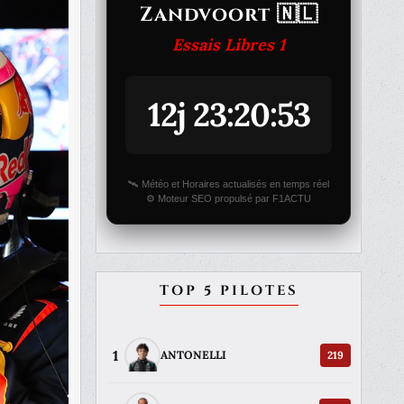
Zandvoort 🇳🇱
Essais Libres 1
12j 23:20:53
🛰️ Météo et Horaires actualisés en temps réel
⚙️ Moteur SEO propulsé par F1ACTU
TOP 5 PILOTES
1
219
ANTONELLI