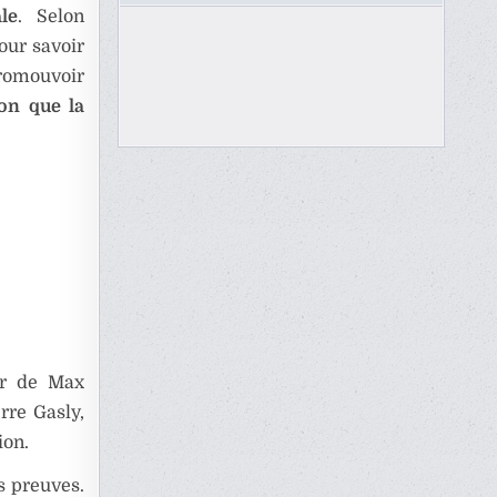
le
. Selon
our savoir
romouvoir
on que la
er de Max
rre Gasly,
ion.
s preuves.