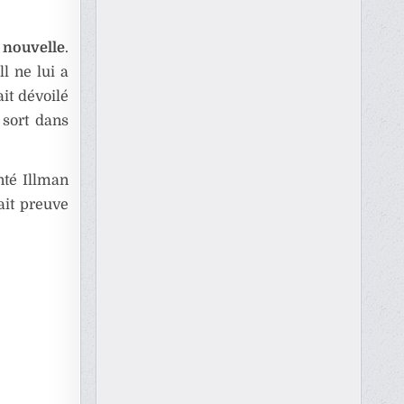
 nouvelle
.
l ne lui a
it dévoilé
 sort dans
té Illman
ait preuve