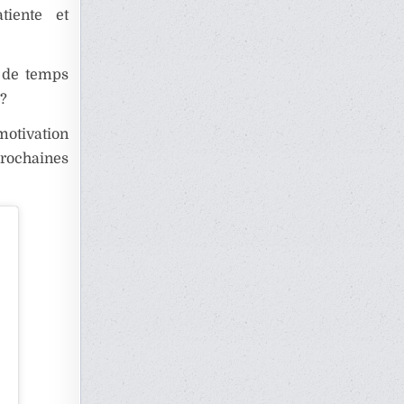
iente et
n de temps
 ?
motivation
prochaines