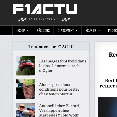
Skip
F1ACTU.CO
to
content
LES GP
RÉSULTATS
CLASSEMENT
ECURIES
PILOTE
Tendance sur F1ACTU
Re
Les images font froid dans
le dos : l’énorme crash
d’Ogier
Red 
Alonso pose deux
remerc
conditions pour rester
chez Aston Martin
Antonelli chez Ferrari,
Verstappen chez
Mercedes ? Toto Wolff