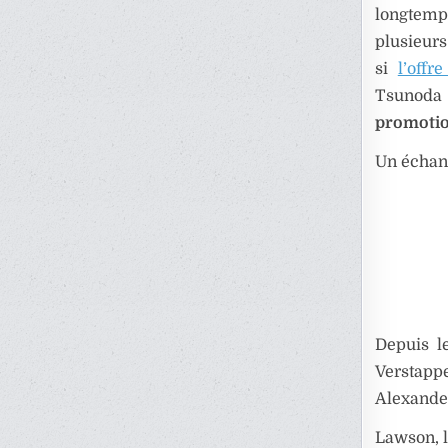
longtem
plusieurs
si
l’offr
Tsunoda é
promotio
Un échang
Depuis l
Verstappe
Alexander
Lawson, l