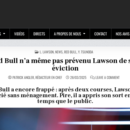
M
S
VIDÉOS
DIRECTS
A PROPOS DE NOUS
CONTACT
NOS AMIS
POSTED
L. LAWSON
,
NEWS
,
RED BULL
,
Y. TSUNODA
IN
d Bull n’a même pas prévenu Lawson de 
éviction
ON
PATRICK ANGLER, RÉDACTEUR EN CHEF
28/03/2025
LEAVE A COMMENT
RED
BULL
N’A
Bull a encore frappé : après deux courses, Laws
MÊME
ié sans ménagement. Pire, il a appris son sort
PAS
PRÉVEN
temps que le public.
LAWSO
DE
SON
ÉVICTIO