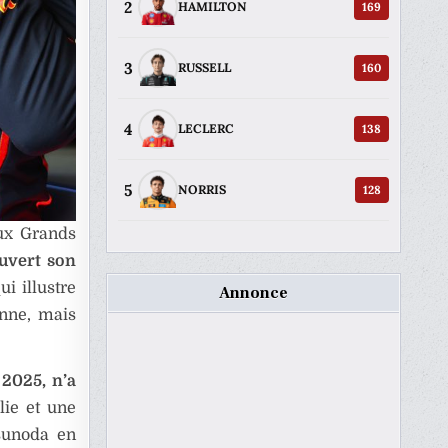
2
169
HAMILTON
3
160
RUSSELL
4
138
LECLERC
5
128
NORRIS
eux Grands
uvert son
ui illustre
Annonce
enne, mais
 2025, n’a
lie et une
Tsunoda en