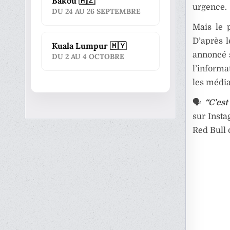
Bakou 🇦🇿
urgence.
DU 24 AU 26 SEPTEMBRE
Mais le 
D’après l
Kuala Lumpur 🇲🇾
annoncé s
DU 2 AU 4 OCTOBRE
l’informa
les média
🗣️
“C’est
sur Insta
Red Bull d