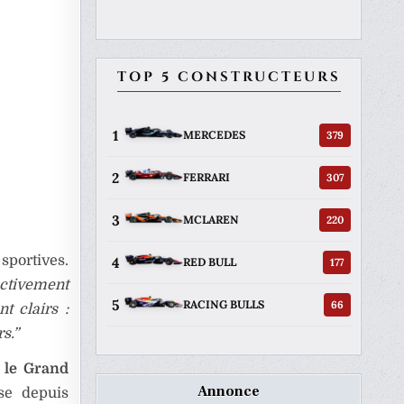
TOP 5 CONSTRUCTEURS
1
379
MERCEDES
2
307
FERRARI
3
220
MCLAREN
sportives.
4
177
RED BULL
ectivement
5
66
RACING BULLS
t clairs :
s.”
t le Grand
Annonce
se depuis