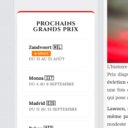
PROCHAINS
GRANDS PRIX
Zandvoort 🇳🇱
🔥 SPRINT
DU 21 AU 23 AOÛT
L’histoi
Prix disp
Monza 🇮🇹
éviction
DU 4 AU 6 SEPTEMBRE
une fois
qui pose 
Madrid 🇪🇸
Lawson, 
DU 11 AU 13 SEPTEMBRE
même pas
modeste 