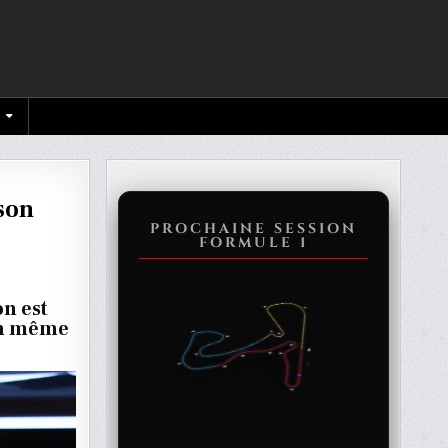
son
PROCHAINE SESSION
FORMULE 1
on est
 en même
U
N
N