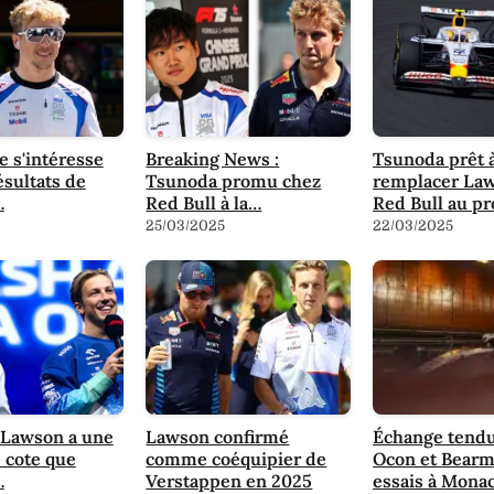
 s'intéresse
Breaking News :
Tsunoda prêt 
ésultats de
Tsunoda promu chez
remplacer La
…
Red Bull à la…
Red Bull au p
25/03/2025
22/03/2025
 Lawson a une
Lawson confirmé
Échange tendu
 cote que
comme coéquipier de
Ocon et Bearm
…
Verstappen en 2025
essais à Mona