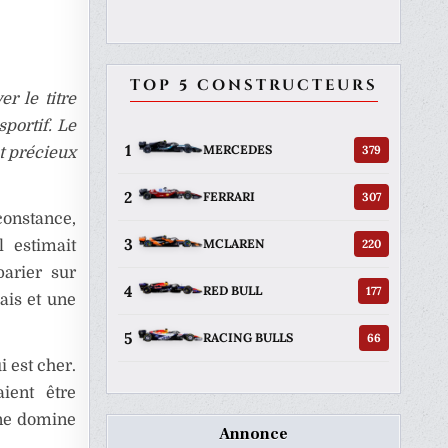
TOP 5 CONSTRUCTEURS
r le titre
sportif. Le
1
379
MERCEDES
t précieux
2
307
FERRARI
constance,
3
220
MCLAREN
l estimait
parier sur
4
177
RED BULL
ais et une
5
66
RACING BULLS
i est cher.
ient être
 ne domine
Annonce