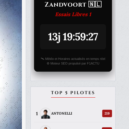
Zandvoort 🇳🇱
Essais Libres 1
13j 19:59:27
🛰️ Météo et Horaires actualisés en temps réel
⚙️ Moteur SEO propulsé par F1ACTU
TOP 5 PILOTES
1
219
ANTONELLI