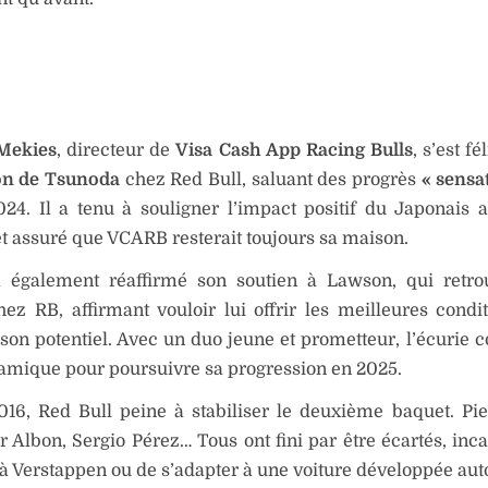
Mekies
, directeur de
Visa Cash App Racing Bulls
, s’est fé
on de Tsunoda
chez Red Bull, saluant des progrès
« sensa
24. Il a tenu à souligner l’impact positif du Japonais 
et assuré que VCARB resterait toujours sa maison.
 également réaffirmé son soutien à Lawson, qui retro
ez RB, affirmant vouloir lui offrir les meilleures condi
 son potentiel. Avec un duo jeune et prometteur, l’écurie 
amique pour poursuivre sa progression en 2025.
16, Red Bull peine à stabiliser le deuxième baquet. Pie
 Albon, Sergio Pérez… Tous ont fini par être écartés, inc
e à Verstappen ou de s’adapter à une voiture développée aut