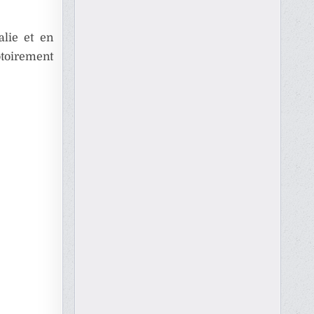
lie et en
otoirement