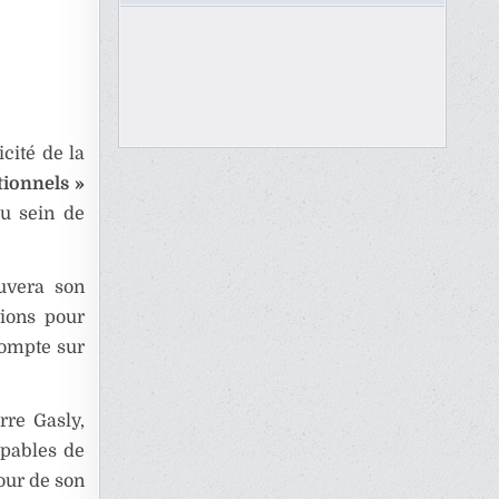
licité de la
tionnels »
au sein de
uvera son
tions pour
compte sur
rre Gasly,
apables de
our de son