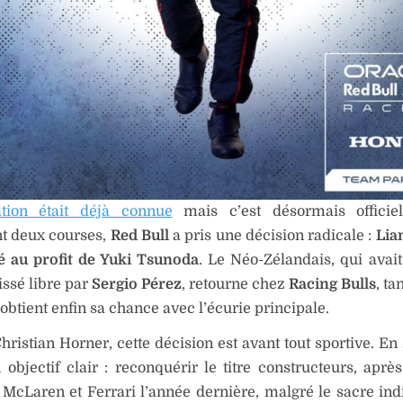
ation était déjà connue
mais c’est désormais officie
t deux courses,
Red Bull
a pris une décision radicale :
Lia
té au profit de Yuki Tsunoda
. Le Néo-Zélandais, qui avait
issé libre par
Sergio Pérez
, retourne chez
Racing Bulls
, ta
obtient enfin sa chance avec l’écurie principale.
hristian Horner, cette décision est avant tout sportive. En
 objectif clair : reconquérir le titre constructeurs, après
 McLaren et Ferrari l’année dernière, malgré le sacre ind