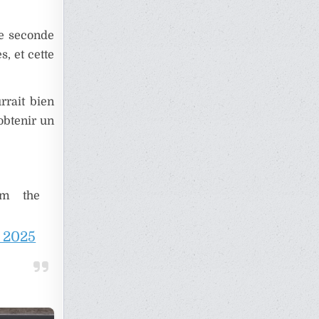
de seconde
, et cette
rrait bien
’obtenir un
om the
 2025