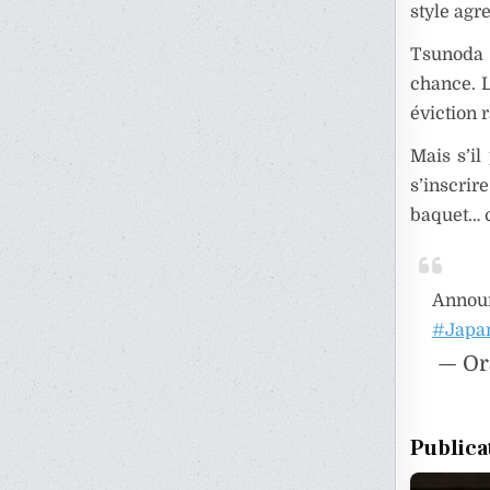
style agre
Tsunoda s
chance. L
éviction 
Mais s’i
s’inscrir
baquet… c
Annou
#Japa
— Or
Publica