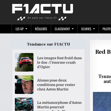
Skip
F1ACTU.CO
to
content
LES GP
RÉSULTATS
CLASSEMENT
ECURIES
PILOTE
Tendance sur F1ACTU
Red B
Les images font froid dans
le dos : l’énorme crash
d’Ogier
Tsuno
Alonso pose deux
aut
conditions pour rester
chez Aston Martin
La métamorphose d’Aston
Martin pourrait