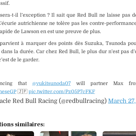
ssif.
era-t-il l’exception ? Il sait que Red Bull ne laisse pas 
’écurie autrichienne ne tolère pas les contre-performances
rapide de Lawson en est une preuve de plus.
l parvient à marquer des points dès Suzuka, Tsunoda pou
e dans la durée. Car chez Red Bull, le plus dur n’est pas d
’est de le garder.
ncing that
@yukitsunoda07
will partner Max fr
neseGP
🇯🇵
pic.twitter.com/Pz05P7cFKF
acle Red Bull Racing (@redbullracing)
March 27,
tions similaires: