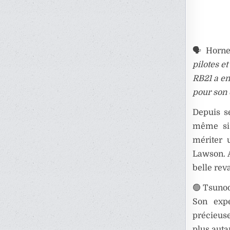
🗣️ Horne
pilotes e
RB21 a en
pour son
Depuis s
même si s
mériter 
Lawson. A
belle rev
🟢 Tsunod
Son exp
précieus
plus auta