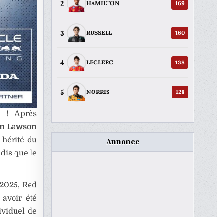
2
169
HAMILTON
3
160
RUSSELL
4
138
LECLERC
5
128
NORRIS
l ! Après
m Lawson
 hérité du
Annonce
ndis que le
 2025, Red
 avoir été
ividuel de