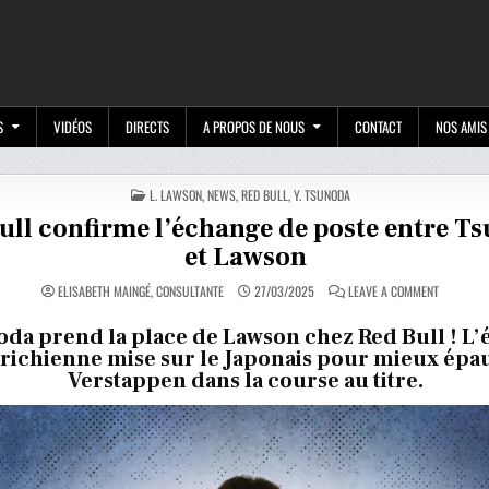
M
S
VIDÉOS
DIRECTS
A PROPOS DE NOUS
CONTACT
NOS AMIS
POSTED
L. LAWSON
,
NEWS
,
RED BULL
,
Y. TSUNODA
IN
ull confirme l’échange de poste entre T
et Lawson
ON
ELISABETH MAINGÉ, CONSULTANTE
27/03/2025
LEAVE A COMMENT
RED
BULL
CONFIRME
da prend la place de Lawson chez Red Bull ! L’
L’ÉCHANG
richienne mise sur le Japonais pour mieux épa
DE
POSTE
Verstappen dans la course au titre.
ENTRE
TSUNODA
ET
LAWSON