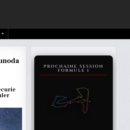
sunoda
PROCHAINE SESSION
FORMULE 1
écurie
E
uler