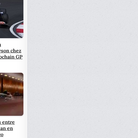
à
wson chez
rochain GP
 entre
an en
co