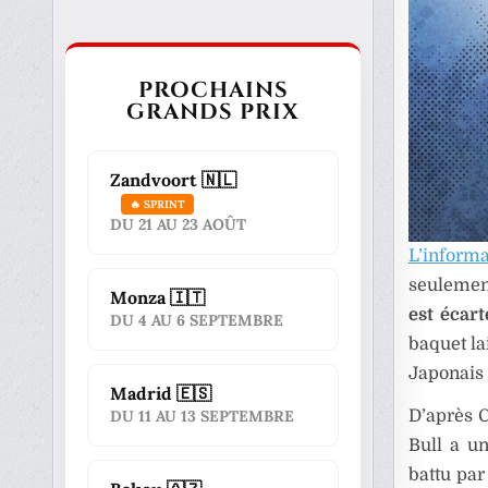
PROCHAINS
GRANDS PRIX
Zandvoort 🇳🇱
🔥 SPRINT
DU 21 AU 23 AOÛT
L’inform
seulemen
Monza 🇮🇹
est écar
DU 4 AU 6 SEPTEMBRE
baquet la
Japonais 
Madrid 🇪🇸
D’après C
DU 11 AU 13 SEPTEMBRE
Bull a un
battu par