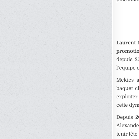
Laurent 
promoti
depuis 20
l’équipe 
Mekies a
baquet ch
exploiter
cette dyn
Depuis 20
Alexander
tenir têt