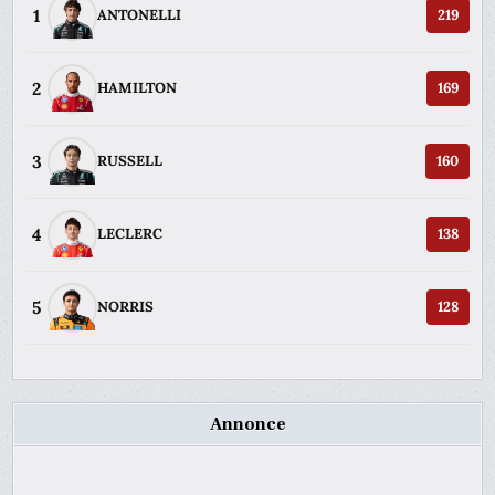
1
ANTONELLI
219
2
HAMILTON
169
3
RUSSELL
160
4
LECLERC
138
5
NORRIS
128
Annonce