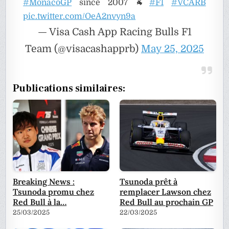
#MonacoGP
since 2007 🐐
#F1
#VCARB
pic.twitter.com/OeA2nvyn9a
— Visa Cash App Racing Bulls F1
Team (@visacashapprb)
May 25, 2025
Publications similaires:
Breaking News :
Tsunoda prêt à
Tsunoda promu chez
remplacer Lawson chez
Red Bull à la…
Red Bull au prochain GP
25/03/2025
22/03/2025