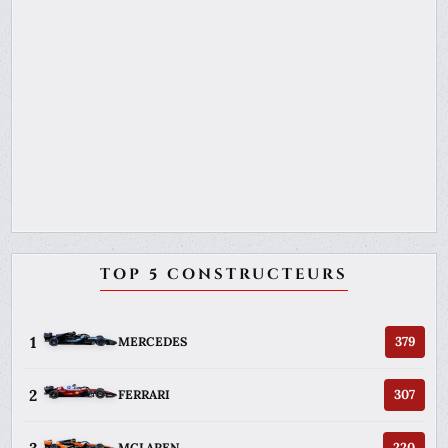
TOP 5 CONSTRUCTEURS
1
379
MERCEDES
2
307
FERRARI
3
220
MCLAREN