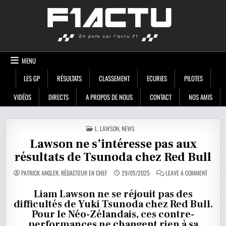
Skip
F1ACTU
to
content
MENU
LES GP
RÉSULTATS
CLASSEMENT
ECURIES
PILOTES
VIDÉOS
DIRECTS
A PROPOS DE NOUS
CONTACT
NOS AMIS
POSTED
L. LAWSON
,
NEWS
IN
Lawson ne s’intéresse pas aux
résultats de Tsunoda chez Red Bull
ON
PATRICK ANGLER, RÉDACTEUR EN CHEF
29/05/2025
LEAVE A COMMENT
LAWSON
NE
S’INTÉR
Liam Lawson ne se réjouit pas des
PAS
difficultés de Yuki Tsunoda chez Red Bull.
AUX
RÉSULT
Pour le Néo-Zélandais, ces contre-
DE
TSUNOD
performances ne changent rien à sa