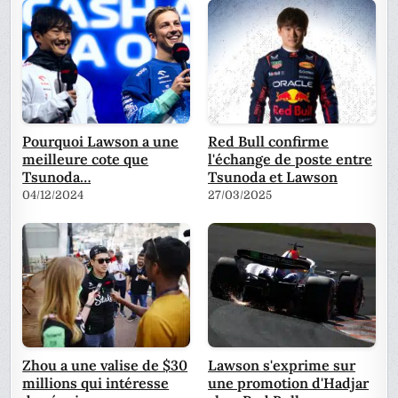
Pourquoi Lawson a une
Red Bull confirme
meilleure cote que
l'échange de poste entre
Tsunoda…
Tsunoda et Lawson
04/12/2024
27/03/2025
Zhou a une valise de $30
Lawson s'exprime sur
millions qui intéresse
une promotion d'Hadjar