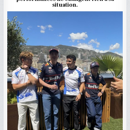
CHEZ
situation.
RED
BULL