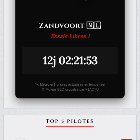
Zandvoort 🇳🇱
Essais Libres 1
12j 02:21:53
🛰️ Météo et Horaires actualisés en temps réel
⚙️ Moteur SEO propulsé par F1ACTU
TOP 5 PILOTES