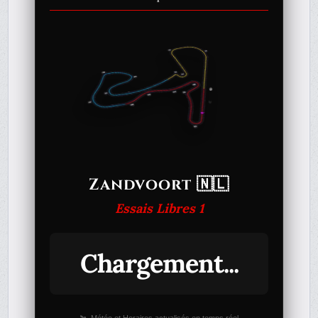
Zandvoort 🇳🇱
Essais Libres 1
Chargement...
🛰️ Météo et Horaires actualisés en temps réel