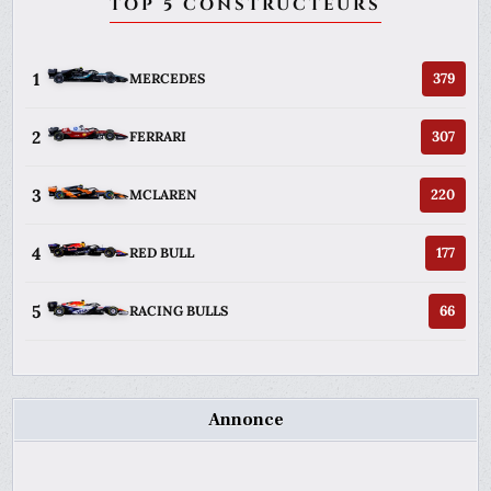
TOP 5 CONSTRUCTEURS
1
379
MERCEDES
2
307
FERRARI
3
220
MCLAREN
4
177
RED BULL
5
66
RACING BULLS
Annonce