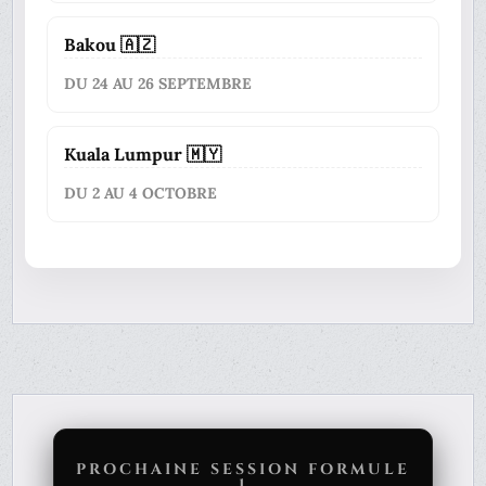
Bakou 🇦🇿
DU 24 AU 26 SEPTEMBRE
Kuala Lumpur 🇲🇾
DU 2 AU 4 OCTOBRE
PROCHAINE SESSION FORMULE
1