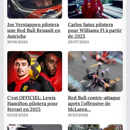
Jos Verstappen pilotera
Carlos Sainz pilotera
une Red Bull Renault en
pour Williams F1 à partir
Autriche
de 2025
16/06/2024
29/07/2024
C'est OFFICIEL: Lewis
Red Bull contre-attaque
Hamilton pilotera pour
après l'offensive de
Ferrari en 2025
McLaren…
01/02/2024
16/05/2026