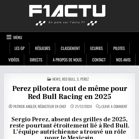
Skip
F1ACTU
to
content
MENU
LES GP
RÉSULTATS
CLASSEMENT
ECURIES
PILOTES
VIDÉOS
DIRECTS
A PROPOS DE NOUS
CONTACT
NOS AMIS
POSTED
NEWS
,
RED BULL
,
S. PEREZ
IN
Perez pilotera tout de même pour
Red Bull Racing en 2025
ON
PATRICK ANGLER, RÉDACTEUR EN CHEF
21/12/2024
LEAVE A COMMENT
PEREZ
PILOTER
TOUT
Sergio Perez, absent des grilles de 2025,
DE
reste pourtant étroitement lié à Red Bull.
MÊME
POUR
L’équipe autrichienne a trouvé un rôle
RED
BULL
pour le Mexicain.