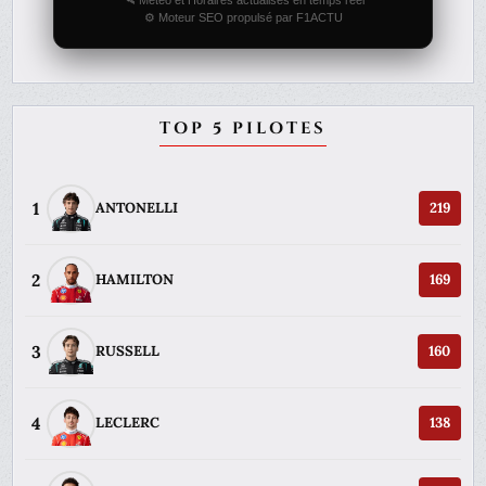
⚙️ Moteur SEO propulsé par F1ACTU
TOP 5 PILOTES
1
ANTONELLI
219
2
HAMILTON
169
3
RUSSELL
160
4
LECLERC
138