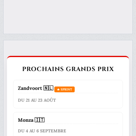
PROCHAINS GRANDS PRIX
Zandvoort 🇳🇱
🔥 SPRINT
DU 21 AU 23 AOÛT
Monza 🇮🇹
DU 4 AU 6 SEPTEMBRE