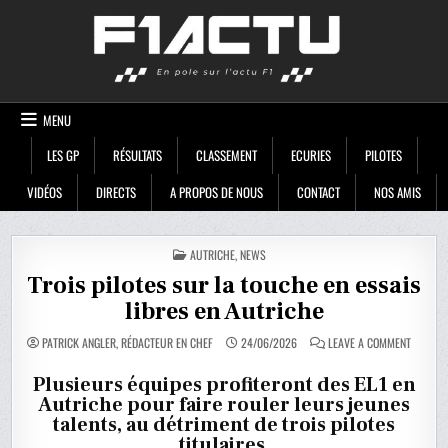
Skip
F1ACTU
to
content
MENU
LES GP
RÉSULTATS
CLASSEMENT
ECURIES
PILOTES
VIDÉOS
DIRECTS
A PROPOS DE NOUS
CONTACT
NOS AMIS
POSTED
AUTRICHE
,
NEWS
IN
Trois pilotes sur la touche en essais
libres en Autriche
ON
PATRICK ANGLER, RÉDACTEUR EN CHEF
24/06/2026
LEAVE A COMMENT
TROIS
PILOTES
SUR
Plusieurs équipes profiteront des EL1 en
LA
Autriche pour faire rouler leurs jeunes
TOUCHE
EN
talents, au détriment de trois pilotes
ESSAIS
LIBRES
titulaires.