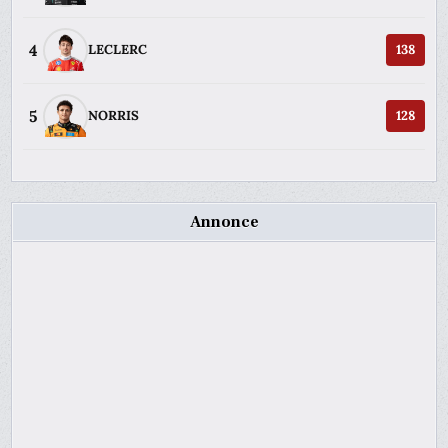
4
LECLERC
138
5
NORRIS
128
Annonce