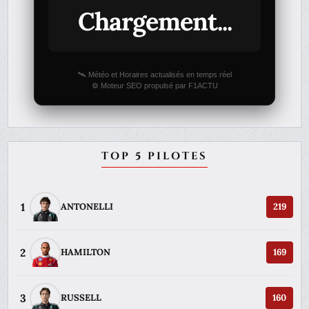
Chargement...
🛰️ Météo et Horaires actualisés en temps réel
⚙️ Moteur SEO propulsé par F1ACTU
TOP 5 PILOTES
1
ANTONELLI
219
2
HAMILTON
169
3
RUSSELL
160