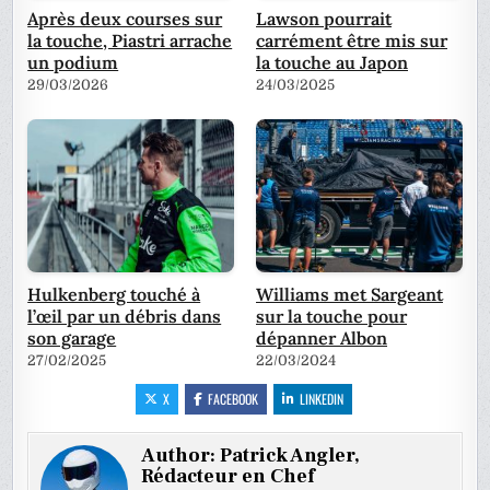
Après deux courses sur
Lawson pourrait
la touche, Piastri arrache
carrément être mis sur
un podium
la touche au Japon
29/03/2026
24/03/2025
Hulkenberg touché à
Williams met Sargeant
l’œil par un débris dans
sur la touche pour
son garage
dépanner Albon
27/02/2025
22/03/2024
X
FACEBOOK
LINKEDIN
Author:
Patrick Angler,
Rédacteur en Chef