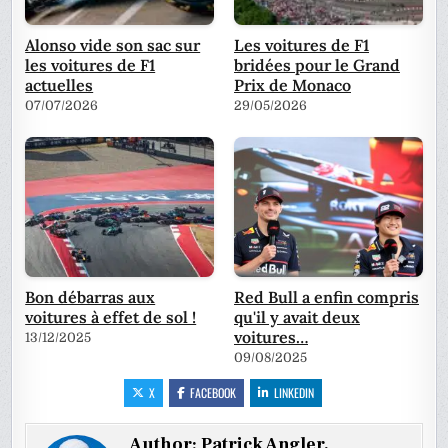
Alonso vide son sac sur
Les voitures de F1
les voitures de F1
bridées pour le Grand
actuelles
Prix de Monaco
07/07/2026
29/05/2026
Bon débarras aux
Red Bull a enfin compris
voitures à effet de sol !
qu'il y avait deux
voitures…
13/12/2025
09/08/2025
X
FACEBOOK
LINKEDIN
Author:
Patrick Angler,