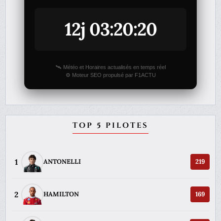
12j 03:20:20
🛰️ Météo et Horaires actualisés en temps réel
⚙️ Moteur SEO propulsé par F1ACTU
TOP 5 PILOTES
1
ANTONELLI
219
2
HAMILTON
169