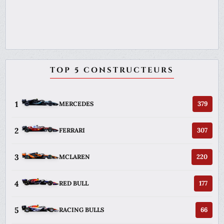
TOP 5 CONSTRUCTEURS
1
379
MERCEDES
2
307
FERRARI
3
220
MCLAREN
4
177
RED BULL
5
66
RACING BULLS