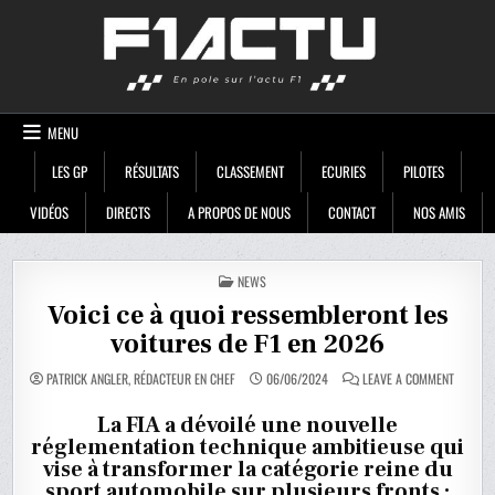
Skip
F1ACTU
to
content
MENU
LES GP
RÉSULTATS
CLASSEMENT
ECURIES
PILOTES
VIDÉOS
DIRECTS
A PROPOS DE NOUS
CONTACT
NOS AMIS
POSTED
NEWS
IN
Voici ce à quoi ressembleront les
voitures de F1 en 2026
ON
PATRICK ANGLER, RÉDACTEUR EN CHEF
06/06/2024
LEAVE A COMMENT
VOICI
CE
À
La FIA a dévoilé une nouvelle
QUOI
réglementation technique ambitieuse qui
RESSEM
LES
vise à transformer la catégorie reine du
VOITUR
DE
sport automobile sur plusieurs fronts :