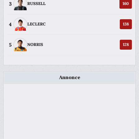
3
RUSSELL
160
4
LECLERC
138
5
NORRIS
128
Annonce