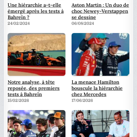
Une hiérarchie a-t-elle
Aston Martin : Un duo de
émergé après les tests à
choc Newey-Verstappen
Bahreïn ?
se dessine
24/02/2024
06/08/2024
Notre analyse, à tête
La menace Hamilton
reposée, des premiers
bouscule la hiérarchie
tests à Bahreïn
chez Mercedes
15/02/2026
17/06/2026