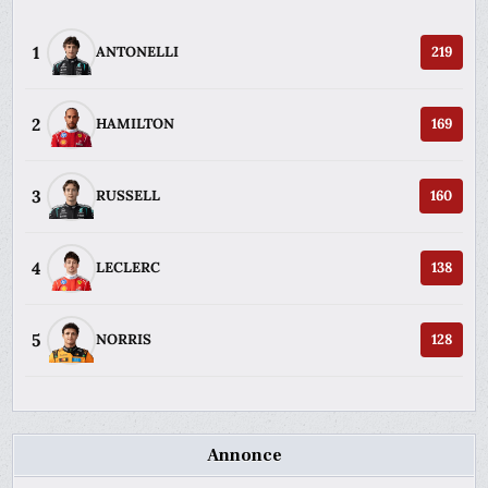
1
ANTONELLI
219
2
HAMILTON
169
3
RUSSELL
160
4
LECLERC
138
5
NORRIS
128
Annonce