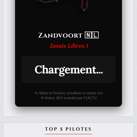
Zandvoort 🇳🇱
Essais Libres 1
Chargement...
🛰️ Météo et Horaires actualisés en temps réel
⚙️ Moteur SEO propulsé par F1ACTU
TOP 5 PILOTES