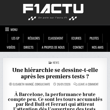
Skip
F1ACTU
to
content
MENU
LES GP
RÉSULTATS
CLASSEMENT
ECURIES
PILOTES
VIDÉOS
DIRECTS
A PROPOS DE NOUS
CONTACT
NOS AMIS
POSTED
NEWS
IN
Une hiérarchie se dessine-t-elle
après les premiers tests ?
ON
ELISABETH MAINGÉ, CONSULTANTE
26/01/2026
LEAVE A COMMENT
UNE
HIÉRARCH
SE
À Barcelone, la performance brute
DESSINE-
compte peu. Ce sont les tours accumulés
T-
ELLE
par Red Bull et Ferrari qui attirent
APRÈS
LES
l’attention dès l’ouverture des tests.