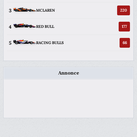
3
220
MCLAREN
4
177
RED BULL
5
66
RACING BULLS
Annonce