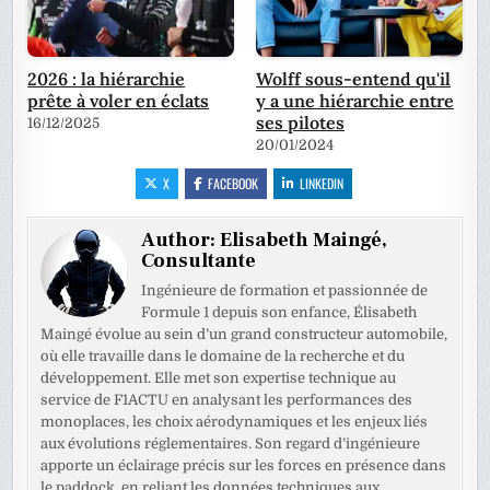
2026 : la hiérarchie
Wolff sous-entend qu'il
prête à voler en éclats
y a une hiérarchie entre
ses pilotes
16/12/2025
20/01/2024
X
FACEBOOK
LINKEDIN
Author:
Elisabeth Maingé,
Consultante
Ingénieure de formation et passionnée de
Formule 1 depuis son enfance, Élisabeth
Maingé évolue au sein d’un grand constructeur automobile,
où elle travaille dans le domaine de la recherche et du
développement. Elle met son expertise technique au
service de F1ACTU en analysant les performances des
monoplaces, les choix aérodynamiques et les enjeux liés
aux évolutions réglementaires. Son regard d’ingénieure
apporte un éclairage précis sur les forces en présence dans
le paddock, en reliant les données techniques aux