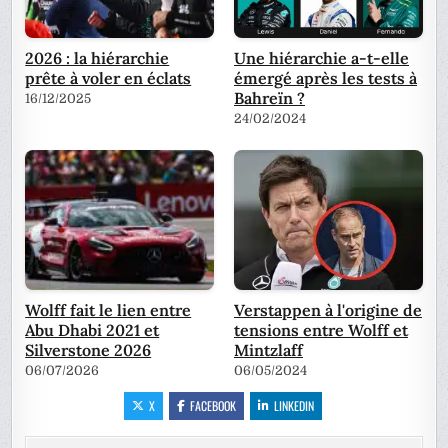
2026 : la hiérarchie
Une hiérarchie a-t-elle
prête à voler en éclats
émergé après les tests à
Bahreïn ?
16/12/2025
24/02/2024
Wolff fait le lien entre
Verstappen à l'origine de
Abu Dhabi 2021 et
tensions entre Wolff et
Silverstone 2026
Mintzlaff
06/07/2026
06/05/2024
X
FACEBOOK
LINKEDIN