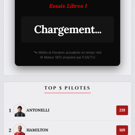
Essais Libres 1
Chargement...
🛰️ Météo et Horaires actualisés en temps réel
⚙️ Moteur SEO propulsé par F1ACTU
TOP 5 PILOTES
1
ANTONELLI
219
2
HAMILTON
169