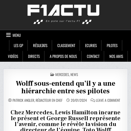
Skip
F1ACTU
to
content
MENU
LES GP
RÉSULTATS
CLASSEMENT
ECURIES
PILOTES
VIDÉOS
DIRECTS
A PROPOS DE NOUS
CONTACT
NOS AMIS
POSTED
MERCEDES
,
NEWS
IN
Wolff sous-entend qu’il y a une
hiérarchie entre ses pilotes
ON
PATRICK ANGLER, RÉDACTEUR EN CHEF
20/01/2024
LEAVE A COMMENT
WOLFF
SOUS-
ENTEND
Chez Mercedes, Lewis Hamilton incarne
QU’IL
le présent et George Russell représente
Y
A
l’avenir, comme le révèle la vision du
UNE
HIÉRARC
directeur de l’équipe, Toto Wolff