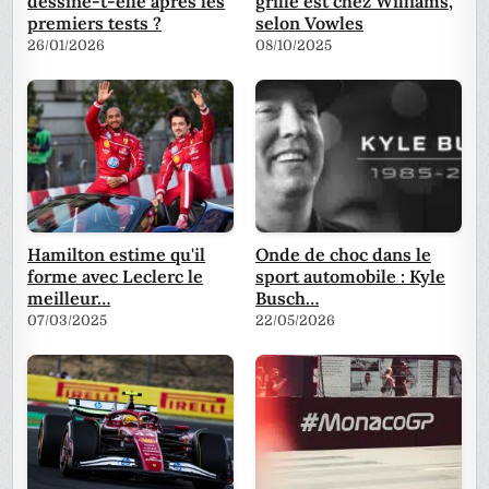
dessine-t-elle après les
grille est chez Williams,
premiers tests ?
selon Vowles
26/01/2026
08/10/2025
Hamilton estime qu'il
Onde de choc dans le
forme avec Leclerc le
sport automobile : Kyle
meilleur…
Busch…
07/03/2025
22/05/2026