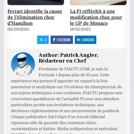
Ferrari identifie la cause
La F1 réfléchit à une
de l’élimination choc
modification choc pour
d’Hamilton
le GP de Monaco
02/08/2025
18/02/2025
X
FACEBOOK
LINKEDIN
Author:
Patrick Angler,
Rédacteur en Chef
Fondateur de F1ACTU.COM, je suis la
Formule 1 depuis plus de 35 ans. Cette
expérience me permet d’apporter un regard à la fois
passionné et analytique sur l’évolution du championnat, de
ses enjeux techniques à ses coulisses. F1ACTU propose une
couverture quotidienne de l’actualité F1 avec une attention
particulière portée aux évolutions techniques, aux
décisions réglementaires et aux mouvements du paddock.
Chaque publication fait l’objet d’un travail éditorial
rigoureux afin de garantir des contenus clairs,
contextualisés et fiables. Média indépendant et spécialisé,