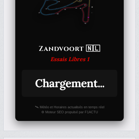
Zandvoort 🇳🇱
Essais Libres 1
Chargement...
🛰️ Météo et Horaires actualisés en temps réel
⚙️ Moteur SEO propulsé par F1ACTU