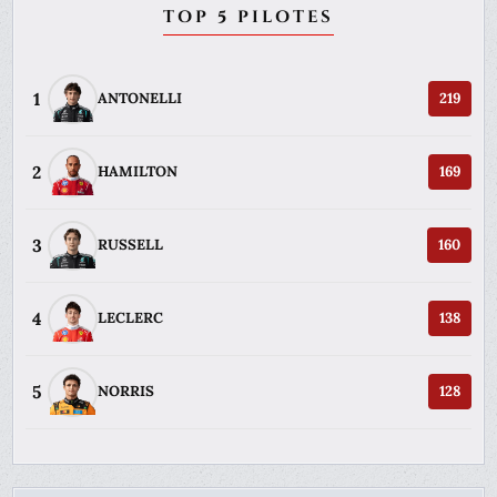
TOP 5 PILOTES
1
ANTONELLI
219
2
HAMILTON
169
3
RUSSELL
160
4
LECLERC
138
5
NORRIS
128