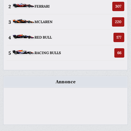
2
307
FERRARI
3
220
MCLAREN
4
177
RED BULL
5
66
RACING BULLS
Annonce