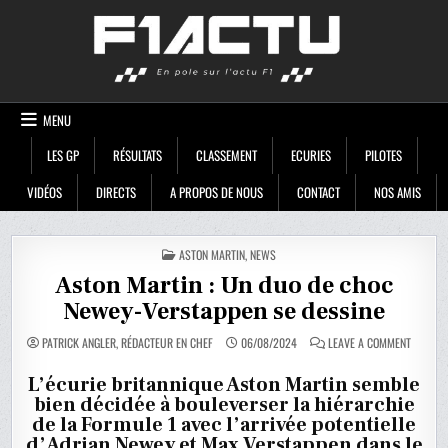
Skip
F1ACTU
to
content
MENU
LES GP
RÉSULTATS
CLASSEMENT
ECURIES
PILOTES
VIDÉOS
DIRECTS
A PROPOS DE NOUS
CONTACT
NOS AMIS
POSTED
ASTON MARTIN
,
NEWS
IN
Aston Martin : Un duo de choc
Newey-Verstappen se dessine
ON
PATRICK ANGLER, RÉDACTEUR EN CHEF
06/08/2024
LEAVE A COMMENT
ASTON
MARTIN
:
L’écurie britannique Aston Martin semble
UN
bien décidée à bouleverser la hiérarchie
DUO
DE
de la Formule 1 avec l’arrivée potentielle
CHOC
NEWEY-
d’Adrian Newey et Max Verstappen dans le