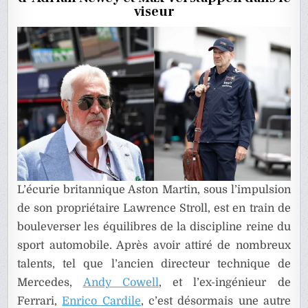
VERSTA
viseur
SE
DESSINE
L’écurie britannique Aston Martin, sous l’impulsion
de son propriétaire Lawrence Stroll, est en train de
bouleverser les équilibres de la discipline reine du
sport automobile. Après avoir attiré de nombreux
talents, tel que l’ancien directeur technique de
Mercedes,
Andy Cowell
, et l’ex-ingénieur de
Ferrari,
Enrico Cardile
, c’est désormais une autre