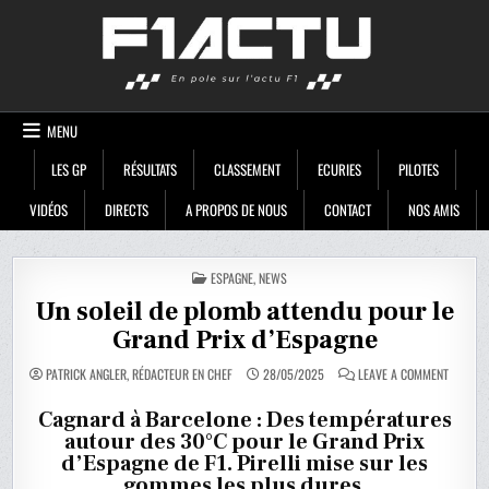
Skip
F1ACTU
to
content
MENU
LES GP
RÉSULTATS
CLASSEMENT
ECURIES
PILOTES
VIDÉOS
DIRECTS
A PROPOS DE NOUS
CONTACT
NOS AMIS
POSTED
ESPAGNE
,
NEWS
IN
Un soleil de plomb attendu pour le
Grand Prix d’Espagne
ON
PATRICK ANGLER, RÉDACTEUR EN CHEF
28/05/2025
LEAVE A COMMENT
UN
SOLEIL
DE
Cagnard à Barcelone : Des températures
PLOMB
autour des 30°C pour le Grand Prix
ATTEND
POUR
d’Espagne de F1. Pirelli mise sur les
LE
GRAND
gommes les plus dures.