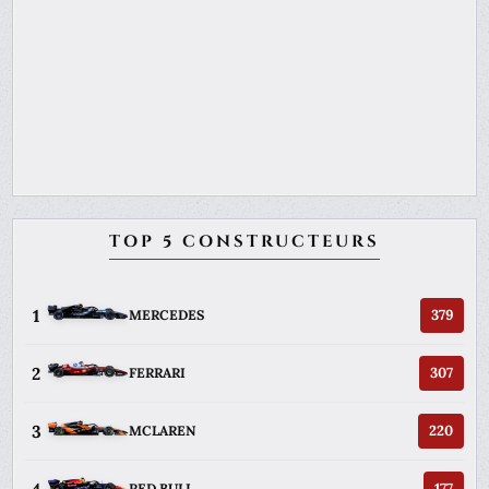
TOP 5 CONSTRUCTEURS
1
379
MERCEDES
2
307
FERRARI
3
220
MCLAREN
4
177
RED BULL