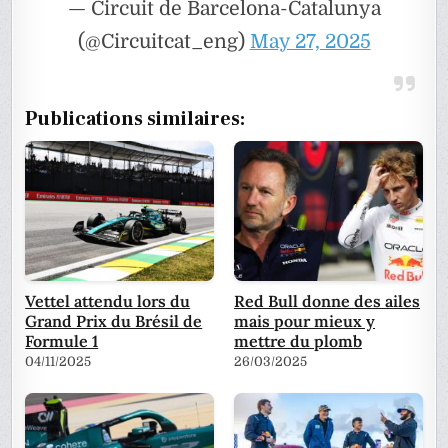
— Circuit de Barcelona-Catalunya
(@Circuitcat_eng)
May 27, 2025
Publications similaires:
Vettel attendu lors du
Red Bull donne des ailes
Grand Prix du Brésil de
mais pour mieux y
Formule 1
mettre du plomb
04/11/2025
26/03/2025