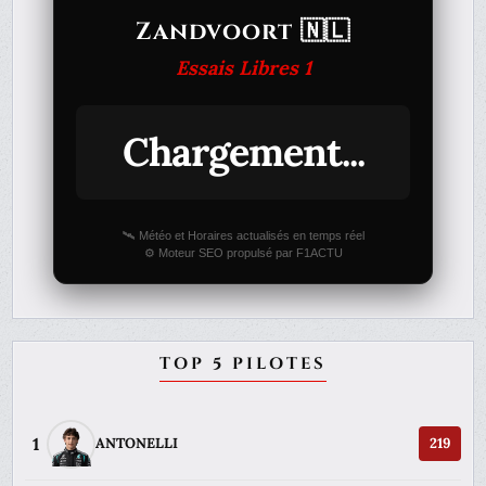
Zandvoort 🇳🇱
Essais Libres 1
Chargement...
🛰️ Météo et Horaires actualisés en temps réel
⚙️ Moteur SEO propulsé par F1ACTU
TOP 5 PILOTES
1
ANTONELLI
219