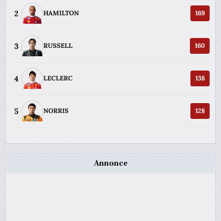
2
HAMILTON
169
3
RUSSELL
160
4
LECLERC
138
5
NORRIS
128
Annonce