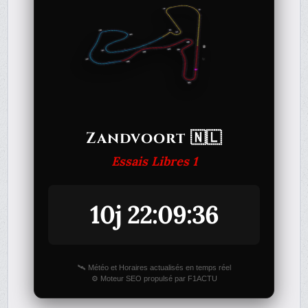
Zandvoort 🇳🇱
Essais Libres 1
10j 22:09:36
🛰️ Météo et Horaires actualisés en temps réel
⚙️ Moteur SEO propulsé par F1ACTU