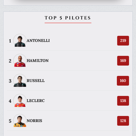
TOP 5 PILOTES
1
ANTONELLI
219
2
HAMILTON
169
3
RUSSELL
160
4
LECLERC
138
5
NORRIS
128