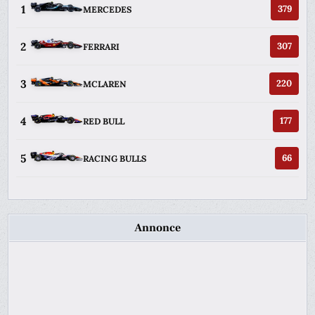
1
379
MERCEDES
2
307
FERRARI
3
220
MCLAREN
4
177
RED BULL
5
66
RACING BULLS
Annonce