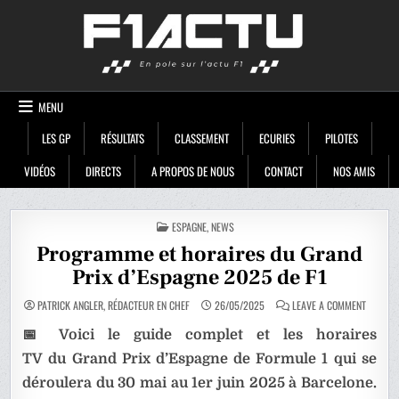
Skip
F1ACTU
to
content
MENU
LES GP
RÉSULTATS
CLASSEMENT
ECURIES
PILOTES
VIDÉOS
DIRECTS
A PROPOS DE NOUS
CONTACT
NOS AMIS
POSTED
ESPAGNE
,
NEWS
IN
Programme et horaires du Grand
Prix d’Espagne 2025 de F1
ON
PATRICK ANGLER, RÉDACTEUR EN CHEF
26/05/2025
LEAVE A COMMENT
PROGRA
ET
📅 Voici le guide complet et les horaires
HORAIR
DU
GRAND
TV du Grand Prix d’Espagne de Formule 1 qui se
PRIX
D’ESPAG
déroulera du 30 mai au 1er juin 2025 à Barcelone.
2025