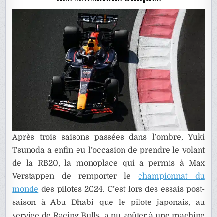
A
ADORÉ
LES
SENSATI
Après trois saisons passées dans l’ombre, Yuki
Tsunoda a enfin eu l’occasion de prendre le volant
de la RB20, la monoplace qui a permis à Max
Verstappen de remporter le
championnat du
monde
des pilotes 2024. C’est lors des essais post-
saison à Abu Dhabi que le pilote japonais, au
service de Racing Bulls, a pu goûter à une machine