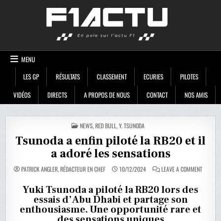
Skip
F1ACTU
to
content
MENU
LES GP
RÉSULTATS
CLASSEMENT
ECURIES
PILOTES
VIDÉOS
DIRECTS
A PROPOS DE NOUS
CONTACT
NOS AMIS
POSTED
NEWS
,
RED BULL
,
Y. TSUNODA
IN
Tsunoda a enfin piloté la RB20 et il
a adoré les sensations
ON
PATRICK ANGLER, RÉDACTEUR EN CHEF
10/12/2024
LEAVE A COMMENT
TSUNOD
A
ENFIN
Yuki Tsunoda a piloté la RB20 lors des
PILOTÉ
essais d’Abu Dhabi et partage son
LA
RB20
enthousiasme. Une opportunité rare et
ET
IL
des sensations uniques