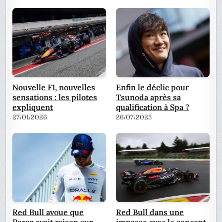
Nouvelle F1, nouvelles
Enfin le déclic pour
sensations : les pilotes
Tsunoda après sa
expliquent
qualification à Spa ?
27/01/2026
26/07/2025
Red Bull avoue que
Red Bull dans une
Perez avait raison sur
impasse avec le concept