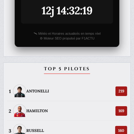
12j 14:32:19
🛰️ Météo et Horaires actualisés en temps réel
⚙️ Moteur SEO propulsé par F1ACTU
TOP 5 PILOTES
1
ANTONELLI
219
2
HAMILTON
169
3
RUSSELL
160