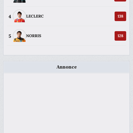
4
LECLERC
138
5
NORRIS
128
Annonce