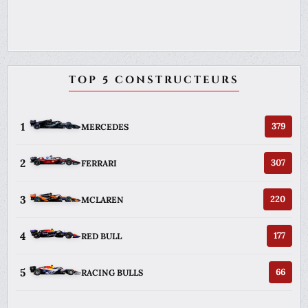
TOP 5 CONSTRUCTEURS
1
379
MERCEDES
2
307
FERRARI
3
220
MCLAREN
4
177
RED BULL
5
66
RACING BULLS