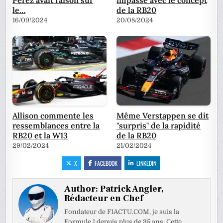
le…
de la RB20
16/09/2024
20/08/2024
Allison commente les
Même Verstappen se dit
ressemblances entre la
"surpris" de la rapidité
RB20 et la W13
de la RB20
29/02/2024
21/02/2024
X
FACEBOOK
LINKEDIN
Author:
Patrick Angler,
Rédacteur en Chef
Fondateur de F1ACTU.COM, je suis la
Formule 1 depuis plus de 35 ans. Cette