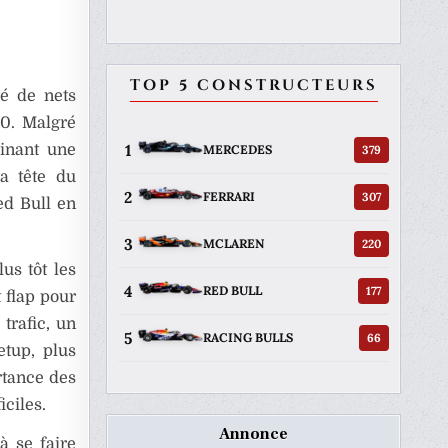
TOP 5 CONSTRUCTEURS
ré de nets
20. Malgré
1
uinant une
379
MERCEDES
a tête du
2
307
FERRARI
ed Bull en
3
220
MCLAREN
us tôt les
4
177
RED BULL
 flap pour
trafic, un
5
66
RACING BULLS
etup, plus
ortance des
iciles.
Annonce
à se faire