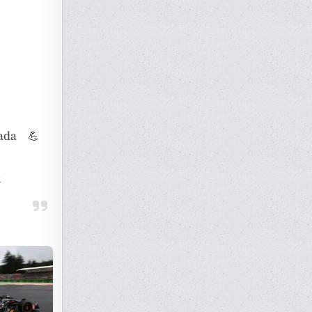
ada 💪
4