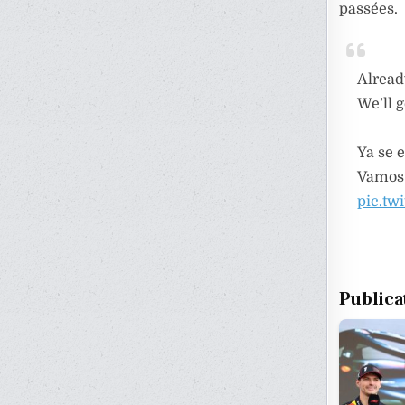
passées.
Alread
We’ll g
Ya se e
Vamos
pic.t
Publica