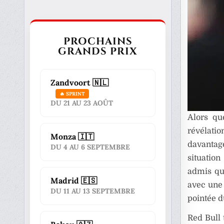
PROCHAINS
GRANDS PRIX
Zandvoort 🇳🇱
🔥 SPRINT
DU 21 AU 23 AOÛT
Alors qu
révélati
Monza 🇮🇹
davantag
DU 4 AU 6 SEPTEMBRE
situation
admis que
Madrid 🇪🇸
avec une
DU 11 AU 13 SEPTEMBRE
pointée d
Red Bull 