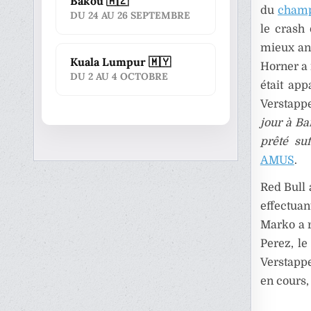
Bakou 🇦🇿
du
champ
DU 24 AU 26 SEPTEMBRE
le crash 
mieux ant
Kuala Lumpur 🇲🇾
Horner a
DU 2 AU 4 OCTOBRE
était app
Verstapp
jour à Ba
prêté su
AMUS
.
Red Bull 
effectua
Marko a r
Perez, le
Verstappe
en cours,