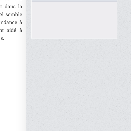
nt dans la
uel semble
pendance à
nt aidé à
s.