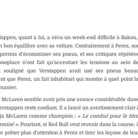
appen, quant à lui, a vécu un week-end difficile à Bakou,
n bon équilibre avec sa voiture. Contrairement à Perez, so
 permis d’économiser ses pneus, et ses critiques répétées
noplace n’ont fait qu’accentuer les tensions au sein de
 souligné que Verstappen avait usé ses pneus beau
t que Perez, un fait inhabituel qui montre à quel point l
 manier.
 McLaren semble avoir pris une avance considérable dans
 Verstappen reste confiant. Il a lancé un avertissement clair
éjà McLaren comme champion :
« Le combat pour le titre
erminé »
. Pourtant, si Red Bull veut revenir dans la course, 
e prêter plus d’attention à Perez et tirer les leçons de le