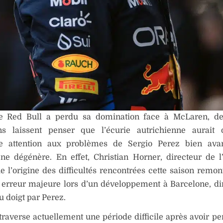
e Red Bull a perdu sa domination face à McLaren, de
ons laissent penser que l’écurie autrichienne aurait 
e attention aux problèmes de Sergio Perez bien ava
 ne dégénère. En effet, Christian Horner, directeur de l
 l’origine des difficultés rencontrées cette saison remon
 erreur majeure lors d’un développement à Barcelone, d
u doigt par Perez.
traverse actuellement une période difficile après avoir per