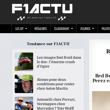
Skip
F1ACTU.CO
to
content
LES GP
RÉSULTATS
CLASSEMENT
ECURIES
PILOTE
Tendance sur F1ACTU
R
Les images font froid dans
le dos : l’énorme crash
d’Ogier
Red Bu
Alonso pose deux
Perez e
conditions pour rester
chez Aston Martin
Antonelli chez Ferrari,
Verstappen chez
Mercedes ? Toto Wolff