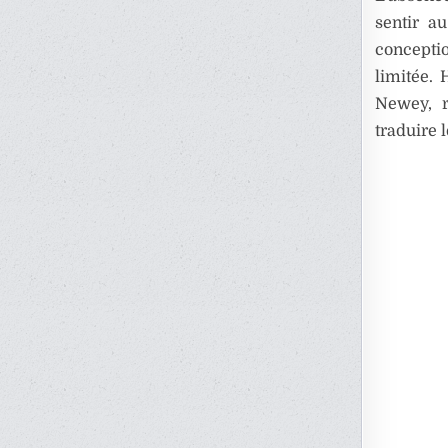
sentir a
concepti
limitée.
Newey, r
traduire 