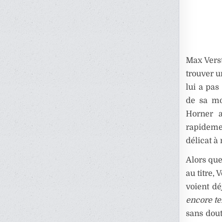
Max Verst
trouver u
lui a pas
de sa mo
Horner a
rapidemen
délicat à
Alors que
au titre,
voient d
encore t
sans dout