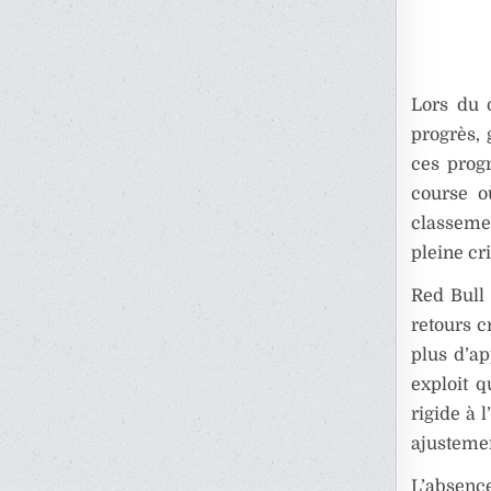
Lors du 
progrès,
ces prog
course o
classemen
pleine cr
Red Bull
retours c
plus d’ap
exploit 
rigide à 
ajustemen
L’absenc