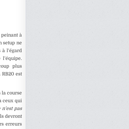
 peinant à
n setup ne
 à l’égard
 l’équipe.
coup plus
a RB20 est
 la course
 à ceux qui
 n’est pas
ils devront
urs erreurs