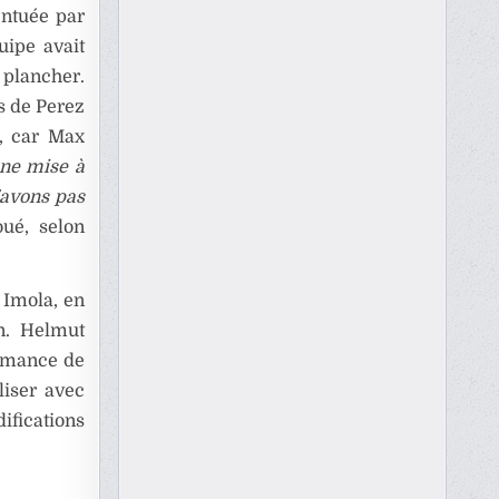
entuée par
uipe avait
 plancher.
s de Perez
x, car Max
une mise à
’avons pas
voué, selon
à Imola, en
on. Helmut
ormance de
liser avec
ifications