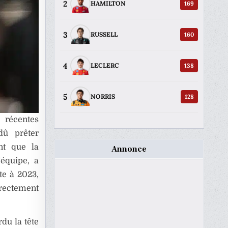
2
169
HAMILTON
3
160
RUSSELL
4
138
LECLERC
5
128
NORRIS
 récentes
dû prêter
nt que la
Annonce
’équipe, a
te à 2023,
irectement
du la tête