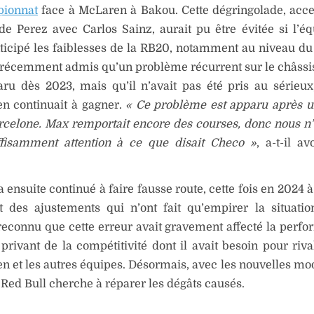
ionnat
face à McLaren à Bakou. Cette dégringolade, acc
de Perez avec Carlos Sainz, aurait pu être évitée si l’éq
icipé les faiblesses de la RB20, notamment au niveau du
 récemment admis qu’un problème récurrent sur le châssi
aru dès 2023, mais qu’il n’avait pas été pris au sérieu
en continuait à gagner.
« Ce problème est apparu après 
rcelone. Max remportait encore des courses, donc nous n
ffisamment attention à ce que disait Checo »
, a-t-il a
a ensuite continué à faire fausse route, cette fois en 2024 
nt des ajustements qui n’ont fait qu’empirer la situati
econnu que cette erreur avait gravement affecté la perf
 privant de la compétitivité dont il avait besoin pour riva
n et les autres équipes. Désormais, avec les nouvelles mod
 Red Bull cherche à réparer les dégâts causés.