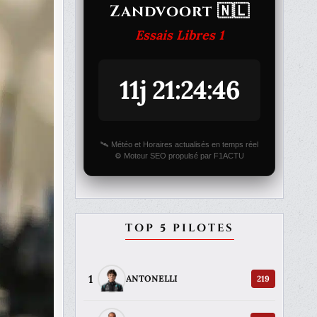
Zandvoort 🇳🇱
Essais Libres 1
11j 21:24:46
🛰️ Météo et Horaires actualisés en temps réel
⚙️ Moteur SEO propulsé par F1ACTU
TOP 5 PILOTES
1
219
ANTONELLI