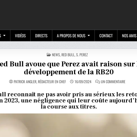
M
S
VIDÉOS
DIRECTS
A PROPOS DE NOUS
CONTACT
NOS AMIS
POSTED
NEWS
,
RED BULL
,
S. PEREZ
IN
ed Bull avoue que Perez avait raison sur 
développement de la RB20
SUR
PATRICK ANGLER, RÉDACTEUR EN CHEF
16/09/2024
UN COMMENTAIRE
RED
BULL
AVOUE
ll reconnaît ne pas avoir pris au sérieux les ret
QUE
n 2023, une négligence qui leur coûte aujourd’
PEREZ
AVAIT
la course aux titres.
RAISON
SUR
LE
DÉVELO
DE
LA
RB20