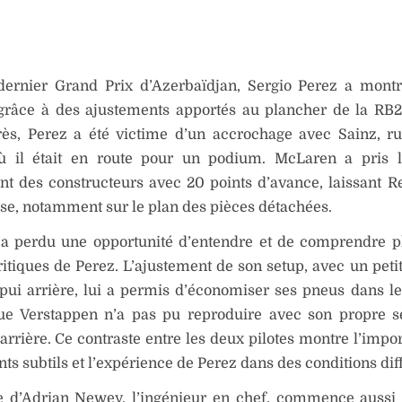
dernier Grand Prix d’Azerbaïdjan, Sergio Perez a mont
 grâce à des ajustements apportés au plancher de la RB
rès, Perez a été victime d’un accrochage avec Sainz, r
ù il était en route pour un podium. McLaren a pris l
t des constructeurs avec 20 points d’avance, laissant R
ise, notamment sur le plan des pièces détachées.
 a perdu une opportunité d’entendre et de comprendre pl
ritiques de Perez. L’ajustement de son setup, avec un petit
pui arrière, lui a permis d’économiser ses pneus dans le 
que Verstappen n’a pas pu reproduire avec son propre s
l’arrière. Ce contraste entre les deux pilotes montre l’imp
ts subtils et l’expérience de Perez dans des conditions diff
e d’Adrian Newey, l’ingénieur en chef, commence aussi 