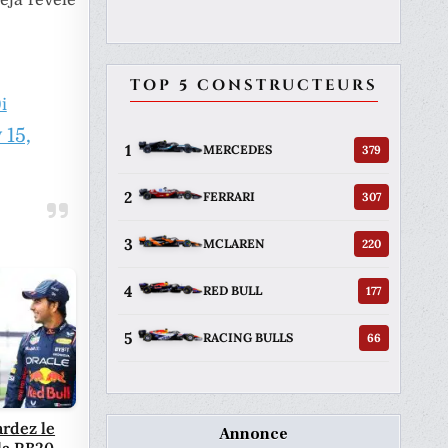
TOP 5 CONSTRUCTEURS
i
 15,
1
379
MERCEDES
2
307
FERRARI
3
220
MCLAREN
4
177
RED BULL
5
66
RACING BULLS
rdez le
Annonce
la RB20