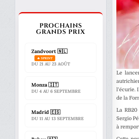
PROCHAINS
GRANDS PRIX
Zandvoort 🇳🇱
🔥 SPRINT
DU 21 AU 23 AOÛT
Le lance
autrichi
Monza 🇮🇹
l’écurie.
DU 4 AU 6 SEPTEMBRE
de la For
La RB20 
Madrid 🇪🇸
Sergio Pé
DU 11 AU 13 SEPTEMBRE
à remport
Cette no