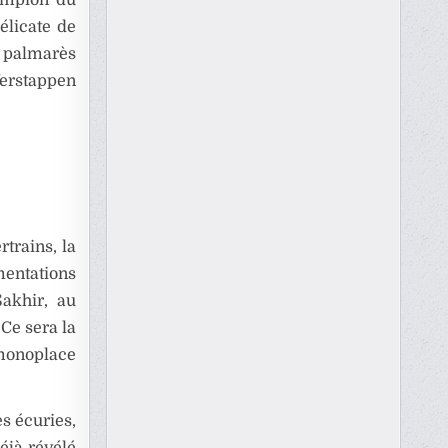
élicate de
t palmarès
Verstappen
trains, la
mentations
Sakhir, au
 Ce sera la
 monoplace
s écuries,
éjà révélé