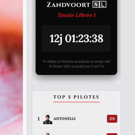
Zandvoort 🇳🇱
Essais Libres 1
12j 01:23:38
🛰️ Météo et Horaires actualisés en temps réel
⚙️ Moteur SEO propulsé par F1ACTU
TOP 5 PILOTES
1
219
ANTONELLI