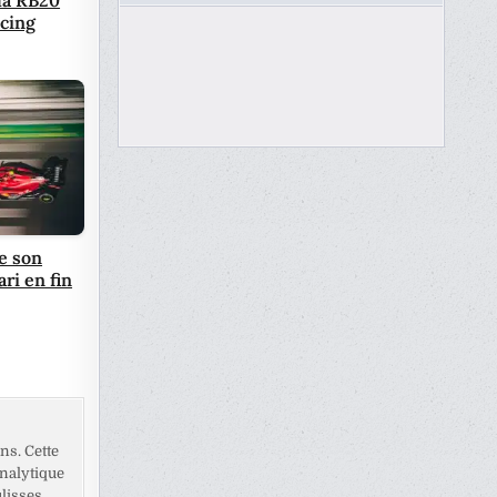
acing
se son
ri en fin
ns. Cette
analytique
lisses.