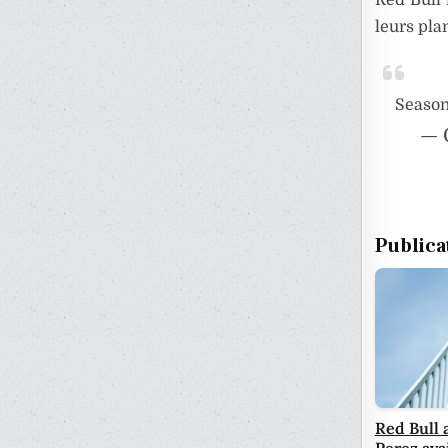
leurs pla
Season
— 
Publica
Red Bull 
Perez ava