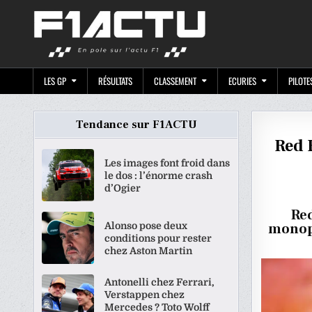
Skip
F1ACTU.CO
to
content
LES GP
RÉSULTATS
CLASSEMENT
ECURIES
PILOTE
Tendance sur F1ACTU
Red B
Les images font froid dans
le dos : l’énorme crash
d’Ogier
Red
Alonso pose deux
monopl
conditions pour rester
chez Aston Martin
Antonelli chez Ferrari,
Verstappen chez
Mercedes ? Toto Wolff