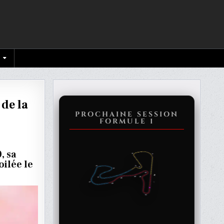
 de la
PROCHAINE SESSION
FORMULE 1
, sa
LISE
ilée le
TATION