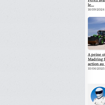
le…
16/09/2024
A peine of
Madring f
action au
10/06/2025