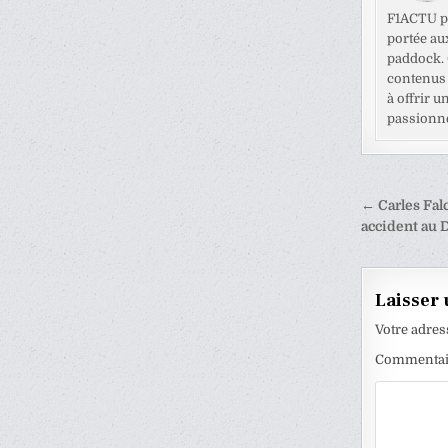
F1ACTU pr
portée au
paddock. C
contenus 
à offrir u
passionné
Naviga
← Carles Falc
de
accident au 
l’articl
Laisser
Votre adres
Commenta