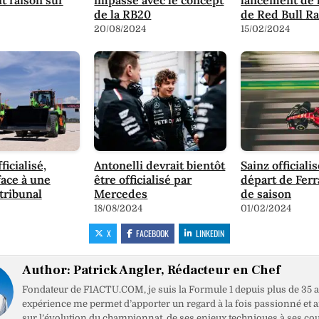
de la RB20
de Red Bull R
20/08/2024
15/02/2024
ficialisé,
Antonelli devrait bientôt
Sainz officiali
ace à une
être officialisé par
départ de Ferra
 tribunal
Mercedes
de saison
18/08/2024
01/02/2024
X
FACEBOOK
LINKEDIN
Author:
Patrick Angler, Rédacteur en Chef
Fondateur de F1ACTU.COM, je suis la Formule 1 depuis plus de 35 a
expérience me permet d’apporter un regard à la fois passionné et 
sur l’évolution du championnat, de ses enjeux techniques à ses cou