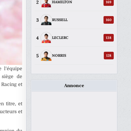
2
169
HAMILTON
3
160
RUSSELL
4
138
LECLERC
5
128
NORRIS
e l’équipe
 siège de
l Racing et
Annonce
 titre, et
ucteurs et
hampion du