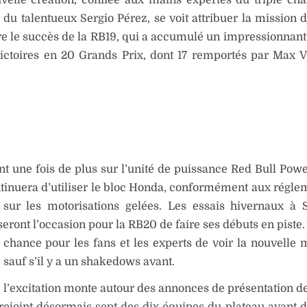
du talentueux Sergio Pérez, se voit attribuer la mission d
e le succès de la RB19, qui a accumulé un impressionnan
victoires en 20 Grands Prix, dont 17 remportés par Max 
t une fois de plus sur l’unité de puissance Red Bull Power
inuera d’utiliser le bloc Honda, conformément aux régle
s sur les motorisations gelées. Les essais hivernaux à 
seront l’occasion pour la RB20 de faire ses débuts en piste.
chance pour les fans et les experts de voir la nouvelle
, sauf s’il y a un shakedows avant.
 l’excitation monte autour des annonces de présentation de
rejoint désormais sept des dix équipes du plateau ayant d