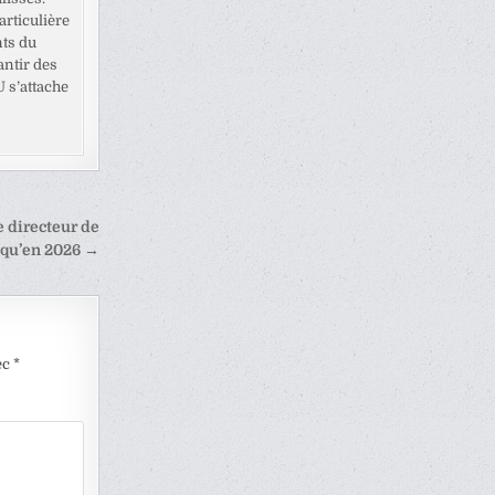
rticulière
nts du
antir des
U s’attache
 directeur de
squ’en 2026 →
ec
*