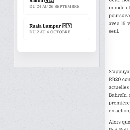
Bakou 🇦🇿
DU 24 AU 26 SEPTEMBRE
monde et 
poursuivr
avec 19 
Kuala Lumpur 🇲🇾
seul.
DU 2 AU 4 OCTOBRE
S’appuyan
RB20 cont
actuelle
Bahreïn, 
première 
en action
Alors que
Red Bull 