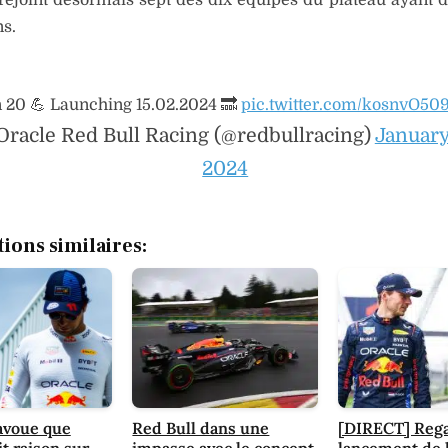
ns.
 20 💪 Launching 15.02.2024 🔜
pic.twitter.com/kosnvO509
Oracle Red Bull Racing (@redbullracing)
January
2024
tions similaires:
avoue que
Red Bull dans une
[DIRECT] Rega
it raison sur
impasse avec le concept
lancement de 