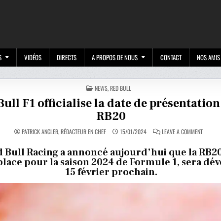
M
S
VIDÉOS
DIRECTS
A PROPOS DE NOUS
CONTACT
NOS AMIS
POSTED
NEWS
,
RED BULL
IN
ull F1 officialise la date de présentation
RB20
ON
PATRICK ANGLER, RÉDACTEUR EN CHEF
15/01/2024
LEAVE A COMMENT
RED
BULL
F1
 Bull Racing a annoncé aujourd’hui que la RB20
OFFICIA
ace pour la saison 2024 de Formule 1, sera dévo
LA
DATE
15 février prochain.
DE
PRÉSEN
DE
LA
RB20