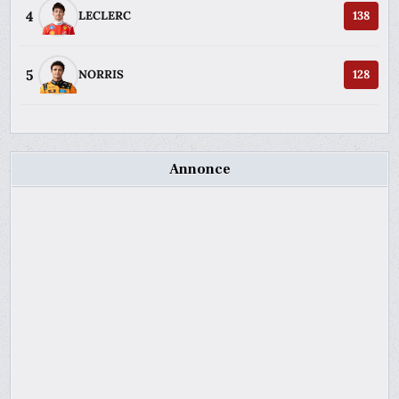
4
LECLERC
138
5
NORRIS
128
Annonce