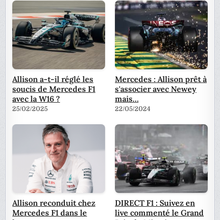
Allison a-t-il réglé les
Mercedes : Allison prêt à
soucis de Mercedes F1
s'associer avec Newey
avec la W16 ?
mais…
25/02/2025
22/05/2024
Allison reconduit chez
DIRECT F1 : Suivez en
Mercedes F1 dans le
live commenté le Grand