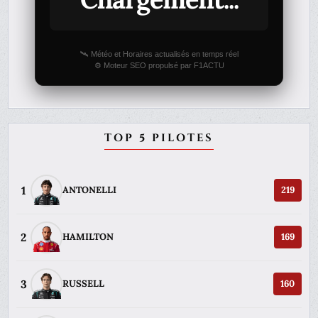
🛰️ Météo et Horaires actualisés en temps réel
⚙️ Moteur SEO propulsé par F1ACTU
TOP 5 PILOTES
1
ANTONELLI
219
2
HAMILTON
169
3
RUSSELL
160