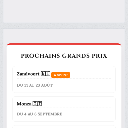
PROCHAINS GRANDS PRIX
Zandvoort 🇳🇱
🔥 SPRINT
DU 21 AU 23 AOÛT
Monza 🇮🇹
DU 4 AU 6 SEPTEMBRE