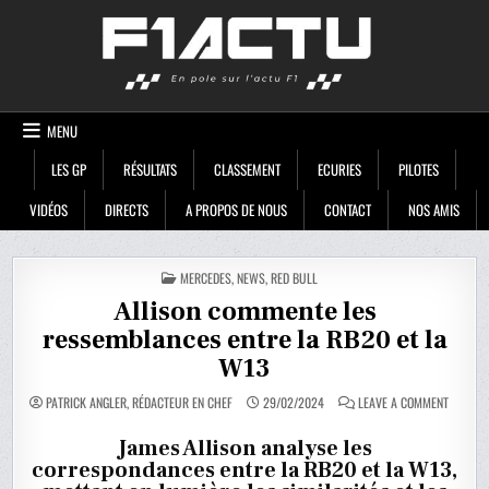
Skip
F1ACTU
to
content
MENU
LES GP
RÉSULTATS
CLASSEMENT
ECURIES
PILOTES
VIDÉOS
DIRECTS
A PROPOS DE NOUS
CONTACT
NOS AMIS
POSTED
MERCEDES
,
NEWS
,
RED BULL
IN
Allison commente les
ressemblances entre la RB20 et la
W13
ON
PATRICK ANGLER, RÉDACTEUR EN CHEF
29/02/2024
LEAVE A COMMENT
ALLISON
COMMEN
LES
James Allison analyse les
RESSEM
correspondances entre la RB20 et la W13,
ENTRE
LA