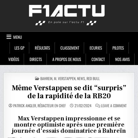
Skip
F1ACTU
to
content
MENU
LES GP
RÉSULTATS
CLASSEMENT
ECURIES
PILOTES
VIDÉOS
DIRECTS
A PROPOS DE NOUS
CONTACT
NOS AMIS
POSTED
BAHREIN
,
M. VERSTAPPEN
,
NEWS
,
RED BULL
IN
Même Verstappen se dit “surpris”
de la rapidité de la RB20
ON
PATRICK ANGLER, RÉDACTEUR EN CHEF
21/02/2024
LEAVE A COMMENT
MÊME
VERSTA
SE
Max Verstappen impressionne et se
DIT
montre optimiste après une première
“SURPRI
DE
journée d’essais dominatrice à Bahreïn
LA
RAPIDIT