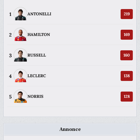
1
ANTONELLI
219
2
HAMILTON
169
3
RUSSELL
160
4
LECLERC
138
5
NORRIS
128
Annonce