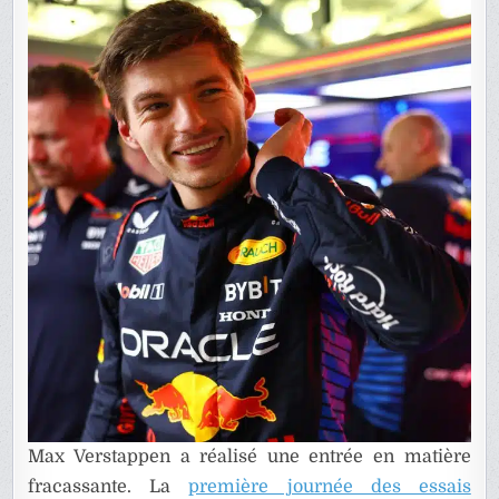
DE
LA
RB20
Max Verstappen a réalisé une entrée en matière
fracassante. La
première journée des essais