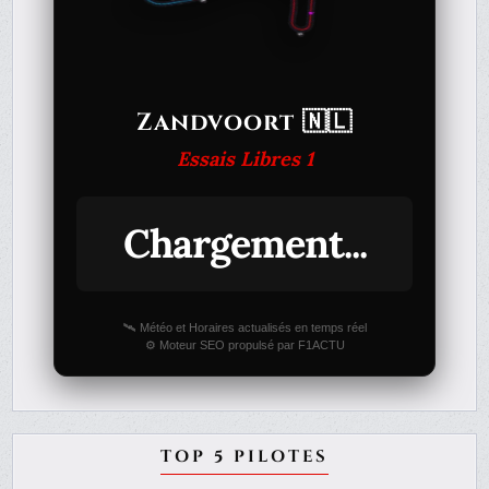
Zandvoort 🇳🇱
Essais Libres 1
Chargement...
🛰️ Météo et Horaires actualisés en temps réel
⚙️ Moteur SEO propulsé par F1ACTU
TOP 5 PILOTES